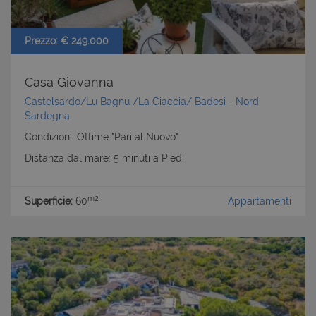
Prezzo: € 249.000
Casa Giovanna
Castelsardo/Lu Bagnu /La Ciaccia/ Badesi
-
Nord
Sardegna
Condizioni: Ottime "Pari al Nuovo"
Distanza dal mare: 5 minuti a Piedi
m2
Superficie:
60
Appartamenti