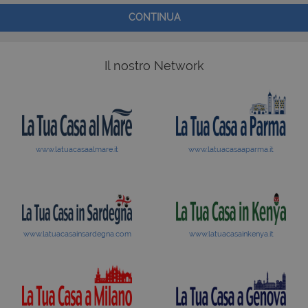
CONTINUA
Il nostro Network
www.latuacasaalmare.it
www.latuacasaaparma.it
www.latuacasainsardegna.com
www.latuacasainkenya.it