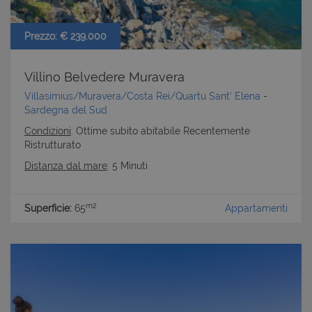
cookie strettamente necessari.
Nome
Provider
/
Dominio
Scadenza
Prezzo: € 239.000
PHPSESSID
Sessione
PHP.net
www.latuacasainsardegna.com
Villino Belvedere Muravera
Villasimius/Muravera/Costa Rei/Quartu Sant' Elena
-
Sardegna del Sud
Condizioni
: Ottime subito abitabile Recentemente
Ristrutturato
Distanza dal mare
: 5 Minuti
m2
Superficie:
65
Appartamenti