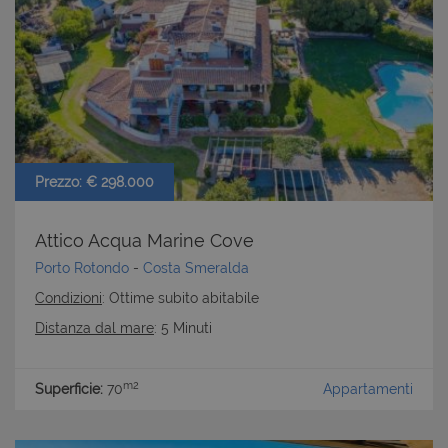
Prezzo: € 298.000
Attico Acqua Marine Cove
Porto Rotondo
-
Costa Smeralda
Condizioni
: Ottime subito abitabile
Distanza dal mare
: 5 Minuti
m2
Superficie:
70
Appartamenti