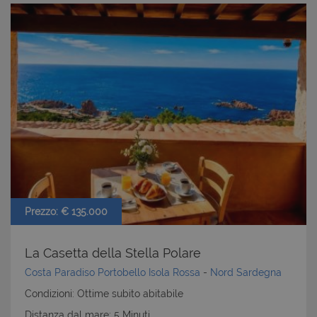
Prezzo: € 135.000
La Casetta della Stella Polare
Costa Paradiso Portobello Isola Rossa
-
Nord Sardegna
Condizioni: Ottime subito abitabile
Distanza dal mare: 5 Minuti