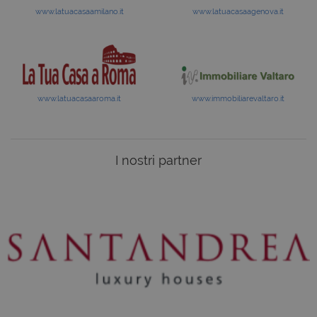
www.latuacasaamilano.it
www.latuacasaagenova.it
www.latuacasaaroma.it
www.immobiliarevaltaro.it
I nostri partner