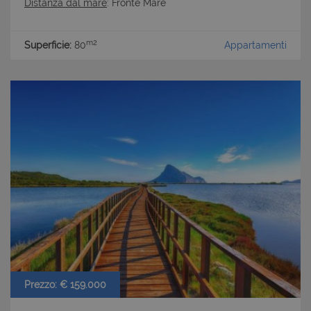
Distanza dal mare
: Fronte Mare
m2
Superficie:
80
Appartamenti
Prezzo: € 159.000