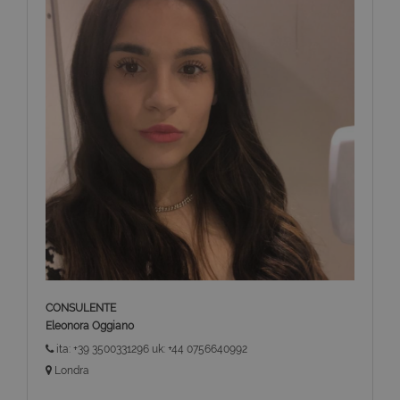
CONSULENTE
Eleonora Oggiano
ita: +39 3500331296 uk: +44 0756640992
Londra