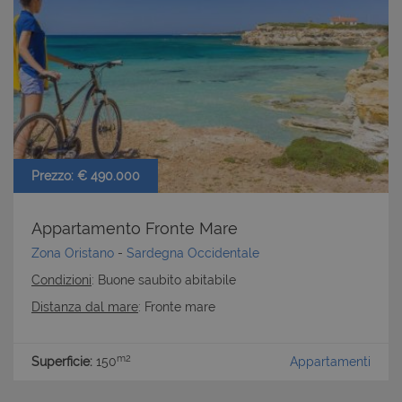
CookieScriptConsent
6 mesi 5
CookieScript
giorni
www.latuacasainsardegna.com
Prezzo: € 490.000
Appartamento Fronte Mare
Zona Oristano
-
Sardegna Occidentale
Condizioni
: Buone saubito abitabile
Distanza dal mare
: Fronte mare
m2
Superficie:
150
Appartamenti