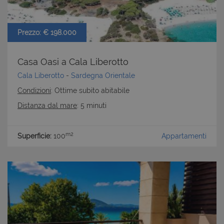
Prezzo: € 198.000
Casa Oasi a Cala Liberotto
Cala Liberotto
-
Sardegna Orientale
Condizioni
: Ottime subito abitabile
Distanza dal mare
: 5 minuti
m2
Superficie:
100
Appartamenti