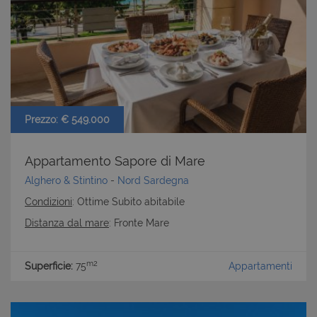
Prezzo: € 549.000
Appartamento Sapore di Mare
Alghero & Stintino
-
Nord Sardegna
Condizioni
: Ottime Subito abitabile
Distanza dal mare
: Fronte Mare
m2
Superficie:
75
Appartamenti