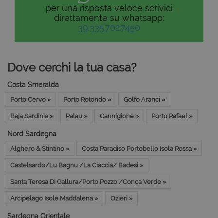
per una risposta veloce scrivici
direttamente su whatsapp:
39.335.702.7450
Dove cerchi la tua casa?
Costa Smeralda
Porto Cervo »
Porto Rotondo »
Golfo Aranci »
Baja Sardinia »
Palau »
Cannigione »
Porto Rafael »
Nord Sardegna
Alghero & Stintino »
Costa Paradiso Portobello Isola Rossa »
Castelsardo/Lu Bagnu /La Ciaccia/ Badesi »
Santa Teresa Di Gallura/Porto Pozzo /Conca Verde »
Arcipelago Isole Maddalena »
Ozieri »
Sardegna Orientale