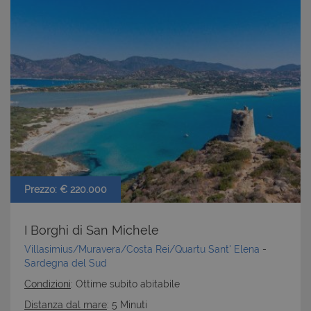
Prezzo: € 220.000
I Borghi di San Michele
Villasimius/Muravera/Costa Rei/Quartu Sant' Elena
-
Sardegna del Sud
Condizioni
: Ottime subito abitabile
Distanza dal mare
: 5 Minuti