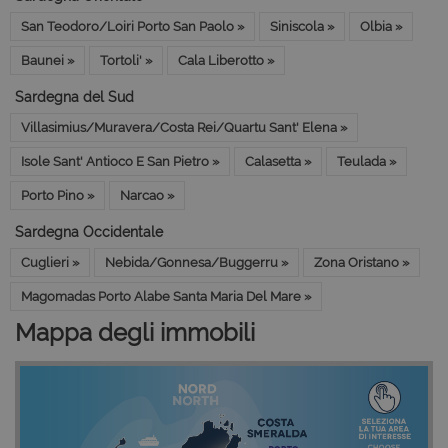
San Teodoro/Loiri Porto San Paolo »
Siniscola »
Olbia »
Baunei »
Tortoli' »
Cala Liberotto »
Sardegna del Sud
Villasimius/Muravera/Costa Rei/Quartu Sant' Elena »
Isole Sant' Antioco E San Pietro »
Calasetta »
Teulada »
Porto Pino »
Narcao »
Sardegna Occidentale
Cuglieri »
Nebida/Gonnesa/Buggerru »
Zona Oristano »
Magomadas Porto Alabe Santa Maria Del Mare »
Mappa degli immobili