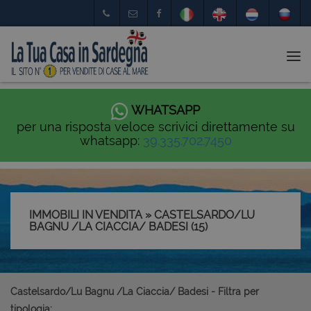
Tog
nav
WHATSAPP
per una risposta veloce scrivici direttamente su
whatsapp:
39.335.702.7450
IMMOBILI IN VENDITA » CASTELSARDO/LU
BAGNU /LA CIACCIA/ BADESI (15)
Castelsardo/Lu Bagnu /La Ciaccia/ Badesi - Filtra per
tipologia: