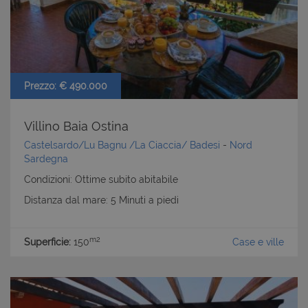
Prezzo: € 490.000
Villino Baia Ostina
Castelsardo/Lu Bagnu /La Ciaccia/ Badesi
-
Nord
Sardegna
Condizioni: Ottime subito abitabile
Distanza dal mare: 5 Minuti a piedi
m2
Superficie:
150
Case e ville