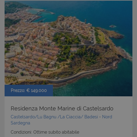
CookieScriptConsent
6 mesi 5
CookieScript
giorni
www.latuacasainsardegna.com
Prezzo: € 149.000
Residenza Monte Marine di Castelsardo
Castelsardo/Lu Bagnu /La Ciaccia/ Badesi
-
Nord
Sardegna
Condizioni: Ottime subito abitabile