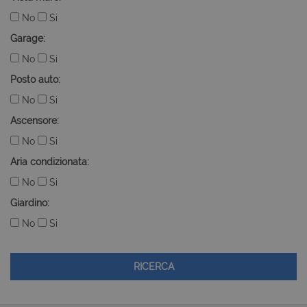
No
Si
Garage:
No
Si
Posto auto:
No
Si
Ascensore:
No
Si
Aria condizionata:
No
Si
Giardino:
No
Si
RICERCA