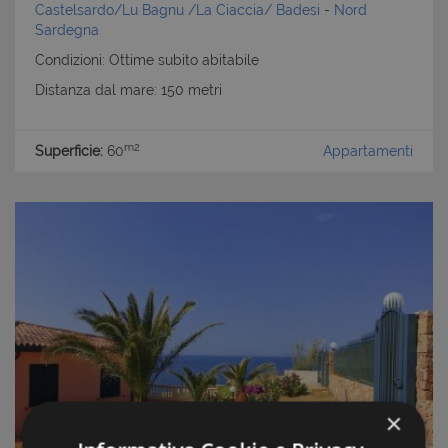
Castelsardo/Lu Bagnu /La Ciaccia/ Badesi
-
Nord
Sardegna
Condizioni: Ottime subito abitabile
Distanza dal mare: 150 metri
m2
Superficie:
60
Appartamenti
×