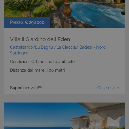
Prezzo: € 298.000
Villa il Giardino dell'Eden
Castelsardo/Lu Bagnu /La Ciaccia/ Badesi
-
Nord
Sardegna
Condizioni: Ottime subito abitabile
Distanza dal mare: 400 metri
m2
Superficie:
200
Case e ville