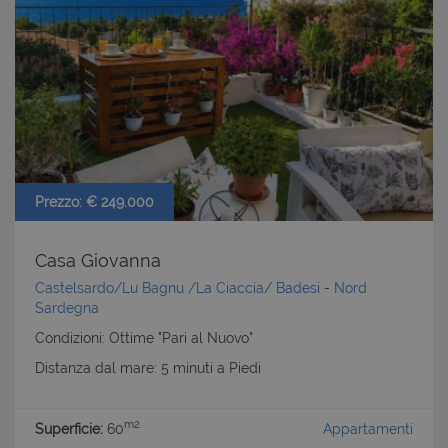
Prezzo: € 249.000
Casa Giovanna
Castelsardo/Lu Bagnu /La Ciaccia/ Badesi
-
Nord
Sardegna
Condizioni: Ottime "Pari al Nuovo"
Distanza dal mare: 5 minuti a Piedi
m2
Superficie:
60
Appartamenti