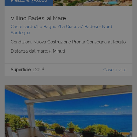
Prezzo: € 370.000
Villino Badesi al Mare
Castelsardo/Lu Bagnu /La Ciaccia/ Badesi
-
Nord
Sardegna
Condizioni: Nuova Costruzione Pronta Consegna al Rogito
Distanza dal mare: 5 Minuti
m2
Superficie:
120
Case e ville