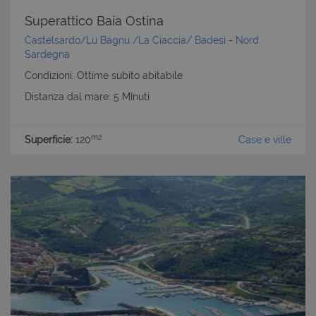
Superattico Baia Ostina
Castelsardo/Lu Bagnu /La Ciaccia/ Badesi
-
Nord
Sardegna
Condizioni: Ottime subito abitabile
Distanza dal mare: 5 MInuti
m2
Superficie:
120
Case e ville