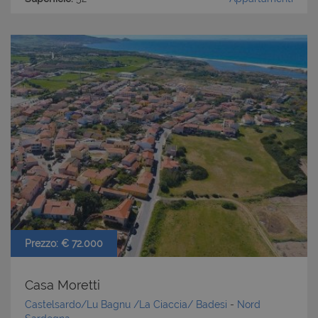
Prezzo: € 72.000
Casa Moretti
Castelsardo/Lu Bagnu /La Ciaccia/ Badesi
-
Nord