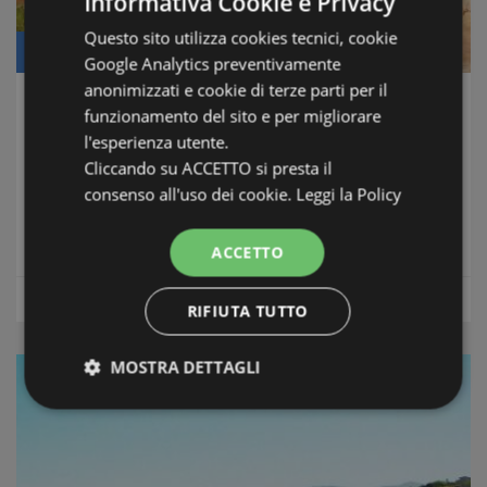
Informativa Cookie e Privacy
Questo sito utilizza cookies tecnici, cookie
Prezzo: € 748.000
Google Analytics preventivamente
anonimizzati e cookie di terze parti per il
Villa Dea del Mare
funzionamento del sito e per migliorare
l'esperienza utente.
Castelsardo/Lu Bagnu /La Ciaccia/ Badesi
-
Nord
Cliccando su ACCETTO si presta il
Sardegna
consenso all'uso dei cookie.
Leggi la Policy
Condizioni: Ottime subito Abitabile
Distanza dal mare: 50 Metri
ACCETTO
m2
Superficie:
400
Case e ville
RIFIUTA TUTTO
MOSTRA DETTAGLI
Strettamente necessari e Statistiche