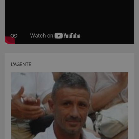
L'AGENTE
CookieScriptConsent
6 mesi 5
CookieScript
giorni
www.latuacasainsardegna.com