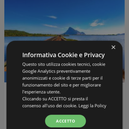
×
Informativa Cookie e Privacy
Questo sito utilizza cookies tecnici, cookie
Google Analytics preventivamente
Prezzo: € 159.000
anonimizzati e cookie di terze parti per il
funzionamento del sito e per migliorare
l'esperienza utente.
La Casa degli Artisti Porto San Paolo
Cliccando su ACCETTO si presta il
San Teodoro/Loiri Porto San Paolo
consenso all'uso dei cookie.
Leggi la Policy
Condizioni: Ottime subito abitabile
Distanza dal mare: 5 Minuti a Piedi
ACCETTO