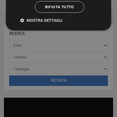
RIFIUTA TUTTO
Sardegna Orientale
Appartamenti
MOSTRA DETTAGLI
Strettamente necessari e Statistiche
RICERCA
Zona
Località
Tipologia
Strettamente necessari e Statistiche
I cookie strettamente necessari consentono
RICERCA
funzionalità del sito Web principale come l'accesso
degli utenti e la gestione dell'account. Il sito Web
non può essere utilizzato correttamente senza i
cookie strettamente necessari.
Nome
Provider
/
Dominio
Scadenza
PHPSESSID
Sessione
PHP.net
www.latuacasainsardegna.com