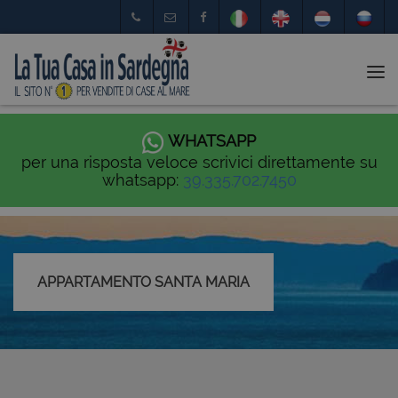
Tog
nav
WHATSAPP
per una risposta veloce scrivici direttamente su
whatsapp:
39.335.702.7450
APPARTAMENTO SANTA MARIA