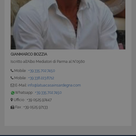
GIANMARCO BOZZIA
Iscritto all'Albo Mediatori di Parma al N°0560
Mobile :
+39.335.702.7450
Mobile :
+39.338.223.8712
E-Mail:
info@latuacasainsardegna.com
Whatsapp :
+39.335.702.7450
Ufficio : +39 0525.97447
Fax : +39 0525.97133