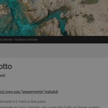
a Liberotto - Sardegna Orientale
otto
enti
ezzi sono solo "leggermente" trattabili
errazze e il mare a due passi.
aminate di Cala Liberotto, nel cuore del Golfo di Orosei, questo