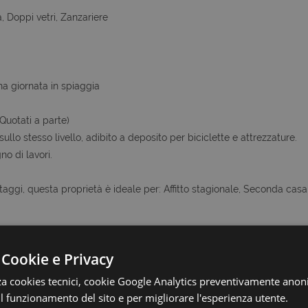
a, Doppi vetri, Zanzariere
na giornata in spiaggia
Quotati a parte)
o stesso livello, adibito a deposito per biciclette e attrezzature.
o di lavori.
ntaggi, questa proprietà è ideale per: Affitto stagionale, Seconda casa
 Cookie e Privacy
o dove ricaricarsi, respirare il profumo della pineta e godersi il mar
zza cookies tecnici, cookie Google Analytics preventivamente anon
 il funzionamento del sito e per migliorare l'esperienza utente.