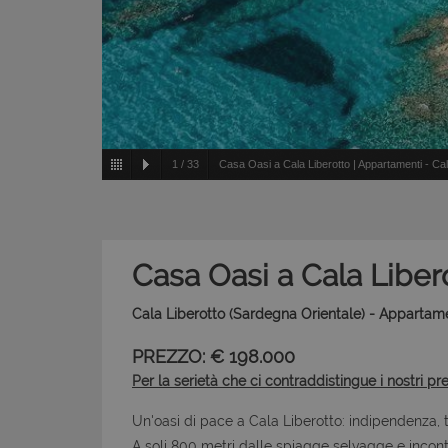
1
/
33
Casa Oasi a Cala Liberotto | Appartamenti - Cal
Casa Oasi a Cala Liber
Cala Liberotto (Sardegna Orientale) - Appartam
PREZZO: € 198.000
Per la serietà che ci contraddistingue i nostri pr
Un'oasi di pace a Cala Liberotto: indipendenza, t
A soli 800 metri dalle spiagge selvagge e incont