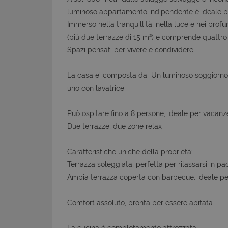
luminoso appartamento indipendente è ideale per 
Immerso nella tranquillità, nella luce e nei pro
(più due terrazze di 15 m²) e comprende quattro a
Spazi pensati per vivere e condividere
La casa e' composta da Un luminoso soggiorno c
uno con lavatrice
Può ospitare fino a 8 persone, ideale per vacanze
Due terrazze, due zone relax
Caratteristiche uniche della proprietà:
Terrazza soleggiata, perfetta per rilassarsi in pac
Ampia terrazza coperta con barbecue, ideale per
Comfort assoluto, pronta per essere abitata
La cucina è completamente attrezzata