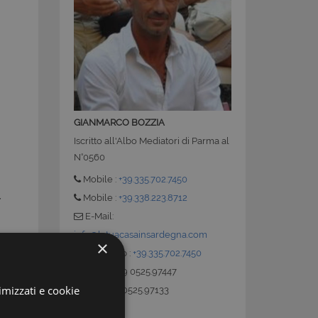
GIANMARCO BOZZIA
Iscritto all'Albo Mediatori di Parma al
N°0560
Mobile :
+39.335.702.7450
,
Mobile :
+39.338.223.8712
E-Mail:
info@latuacasainsardegna.com
×
Whatsapp :
+39.335.702.7450
Ufficio : +39 0525.97447
e
imizzati e cookie
Fax : +39 0525.97133