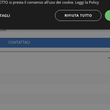
TTO si presta il consenso all'uso dei cookie.
Leggi la Policy
zia Collabora con Tutti, quindi se avete clienti interessati a questo o
TAGLI
RIFIUTA TUTTO
le metrature e le descrizioni degli ambienti, sono fornite a titolo
uale
Strettamente necessari e Statistiche
CONTATTACI
Strettamente necessari e Statistiche
 necessari consentono funzionalità del sito Web principale come l'accesso degli utenti e
 Web non può essere utilizzato correttamente senza i cookie strettamente necessari.
Provider
/
Dominio
Scadenza
Descrizione
Sessione
Cookie generato da applicazioni bas
PHP.net
PHP. Si tratta di un identificatore ge
www.latuacasainsardegna.com
mantenere le variabili di sessione 
è un numero generato in modo casua
viene utilizzato può essere specifico
buon esempio è mantenere uno stat