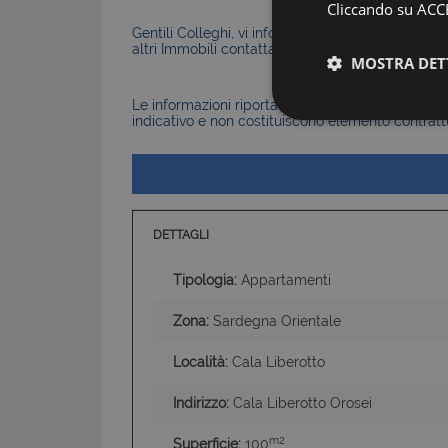
Cliccando su ACCE
Gentili Colleghi, vi informiamo che la Nostra Agen
altri Immobili contattateci senza problemi.
MOSTRA DET
Le informazioni riportate nell’annuncio, comprese 
indicativo e non costituiscono elemento contratt
DETTAGLI
Tipologia:
Appartamenti
I cookie strettamente
dell'account. Il sito
Zona:
Sardegna Orientale
Nome
Località:
Cala Liberotto
PHPSESSID
Indirizzo:
Cala Liberotto Orosei
m2
Superficie:
100