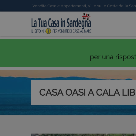
Vendita Case e Appartamenti, Ville sulle Coste della Sa
per una rispos
CASA OASI A CALA LI