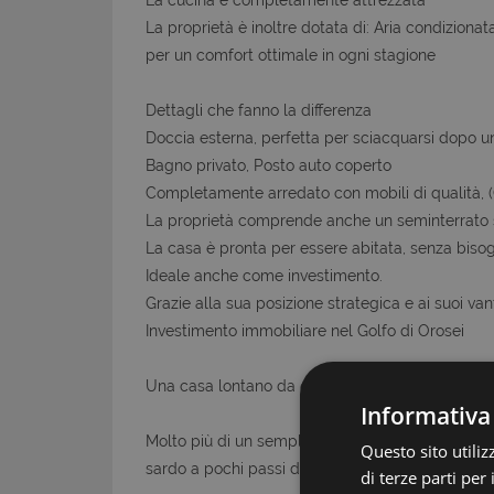
La proprietà è inoltre dotata di: Aria condizionat
per un comfort ottimale in ogni stagione
Dettagli che fanno la differenza
Doccia esterna, perfetta per sciacquarsi dopo u
Bagno privato, Posto auto coperto
Completamente arredato con mobili di qualità, (
La proprietà comprende anche un seminterrato sull
La casa è pronta per essere abitata, senza bisogn
Ideale anche come investimento.
Grazie alla sua posizione strategica e ai suoi va
Investimento immobiliare nel Golfo di Orosei
Una casa lontano da casa, un'esperienza
Informativa
Molto più di un semplice appartamento, è un luog
Questo sito utili
sardo a pochi passi da casa.
di terze parti per