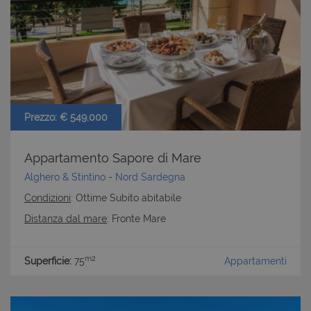
Prezzo: € 549.000
Appartamento Sapore di Mare
Alghero & Stintino
-
Nord Sardegna
Condizioni
: Ottime Subito abitabile
Distanza dal mare
: Fronte Mare
m2
Superficie:
75
Appartamenti