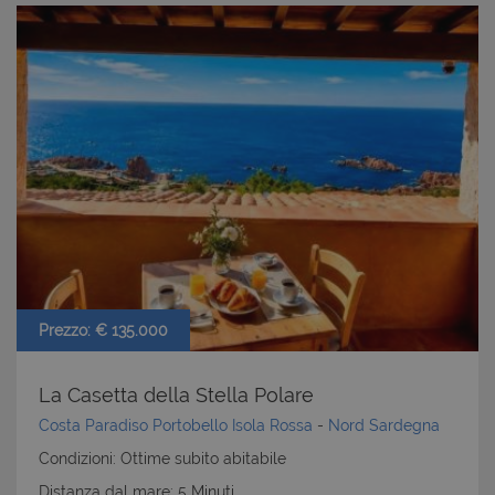
Prezzo: € 135.000
La Casetta della Stella Polare
Costa Paradiso Portobello Isola Rossa
-
Nord Sardegna
Condizioni: Ottime subito abitabile
Distanza dal mare: 5 Minuti