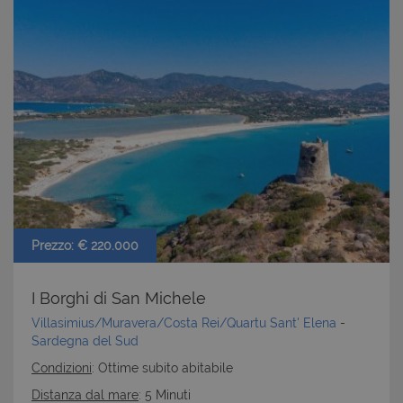
Prezzo: € 220.000
I Borghi di San Michele
Villasimius/Muravera/Costa Rei/Quartu Sant' Elena
-
Sardegna del Sud
Condizioni
: Ottime subito abitabile
Distanza dal mare
: 5 Minuti