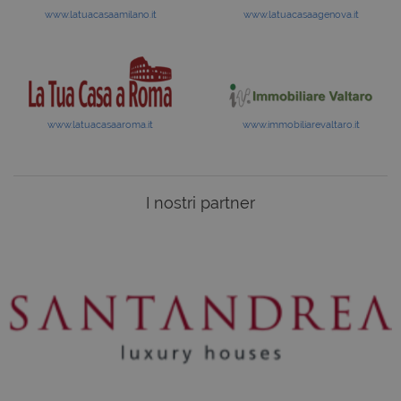
www.latuacasaamilano.it
www.latuacasaagenova.it
www.latuacasaaroma.it
www.immobiliarevaltaro.it
I nostri partner