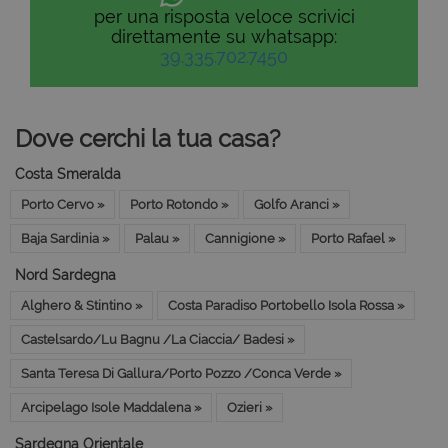
per una risposta veloce scrivici
direttamente su whatsapp:
39.335.702.7450
Dove cerchi la tua casa?
Costa Smeralda
Porto Cervo »
Porto Rotondo »
Golfo Aranci »
Baja Sardinia »
Palau »
Cannigione »
Porto Rafael »
Nord Sardegna
Alghero & Stintino »
Costa Paradiso Portobello Isola Rossa »
Castelsardo/Lu Bagnu /La Ciaccia/ Badesi »
Santa Teresa Di Gallura/Porto Pozzo /Conca Verde »
Arcipelago Isole Maddalena »
Ozieri »
Sardegna Orientale