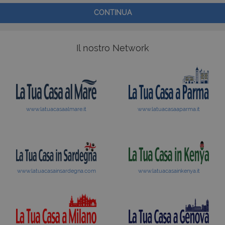
CONTINUA
Il nostro Network
www.latuacasaalmare.it
www.latuacasaaparma.it
www.latuacasainsardegna.com
www.latuacasainkenya.it