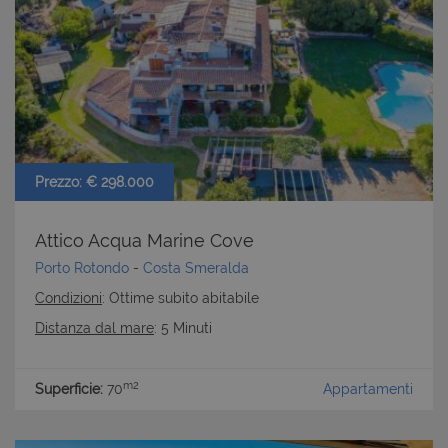
Prezzo: € 298.000
Attico Acqua Marine Cove
Porto Rotondo
-
Costa Smeralda
Condizioni
: Ottime subito abitabile
Distanza dal mare
: 5 Minuti
m2
Superficie:
70
Appartamenti