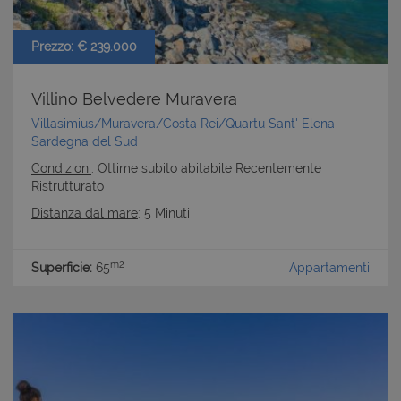
cookie strettamente necessari.
Nome
Provider
/
Dominio
Scadenza
Prezzo: € 239.000
PHPSESSID
Sessione
PHP.net
www.latuacasainsardegna.com
Villino Belvedere Muravera
Villasimius/Muravera/Costa Rei/Quartu Sant' Elena
-
Sardegna del Sud
Condizioni
: Ottime subito abitabile Recentemente
Ristrutturato
Distanza dal mare
: 5 Minuti
m2
Superficie:
65
Appartamenti