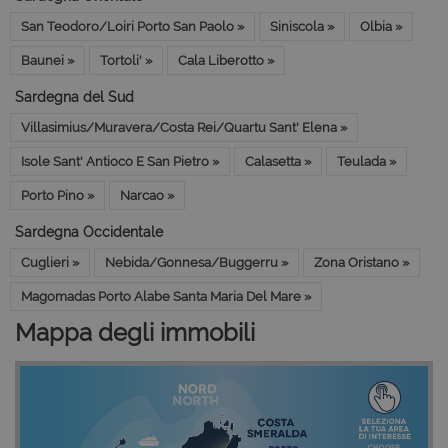
San Teodoro/Loiri Porto San Paolo »
Siniscola »
Olbia »
Baunei »
Tortoli' »
Cala Liberotto »
Sardegna del Sud
Villasimius/Muravera/Costa Rei/Quartu Sant' Elena »
Isole Sant' Antioco E San Pietro »
Calasetta »
Teulada »
Porto Pino »
Narcao »
Sardegna Occidentale
Cuglieri »
Nebida/Gonnesa/Buggerru »
Zona Oristano »
Magomadas Porto Alabe Santa Maria Del Mare »
Mappa degli immobili