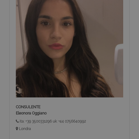
CONSULENTE
Eleonora Oggiano
ita: +39 3500331296 uk: +44 0756640992
Londra