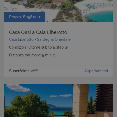
Prezzo: € 198.000
Casa Oasi a Cala Liberotto
Cala Liberotto
-
Sardegna Orientale
Condizioni
: Ottime subito abitabile
Distanza dal mare
: 5 minuti
m2
Superficie:
100
Appartamenti