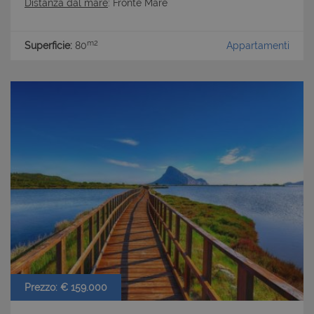
Distanza dal mare
: Fronte Mare
m2
Superficie:
80
Appartamenti
Prezzo: € 159.000