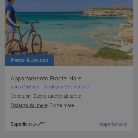
CookieScriptConsent
6 mesi 5
CookieScript
giorni
www.latuacasainsardegna.com
Prezzo: € 490.000
Appartamento Fronte Mare
Zona Oristano
-
Sardegna Occidentale
Condizioni
: Buone saubito abitabile
Distanza dal mare
: Fronte mare
m2
Superficie:
150
Appartamenti