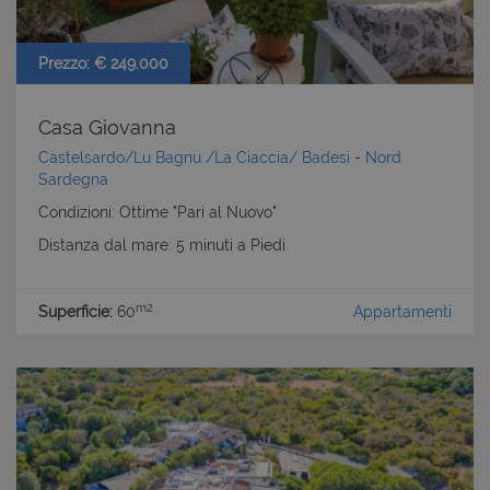
Prezzo: € 249.000
Casa Giovanna
Castelsardo/Lu Bagnu /La Ciaccia/ Badesi
-
Nord
Sardegna
Condizioni: Ottime "Pari al Nuovo"
Distanza dal mare: 5 minuti a Piedi
m2
Superficie:
60
Appartamenti