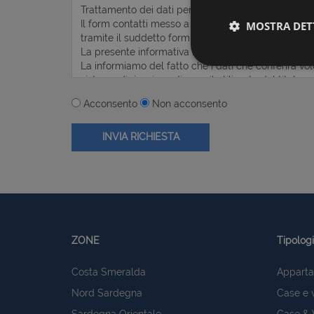
MOSTRA DET
Acconsento
Non acconsento
I cookie strettamente
dell'account. Il sito
Nome
ZONE
Tipolog
PHPSESSID
Costa Smeralda
Apparta
Nord Sardegna
Case e v
Sardegna Orientale
Case & V