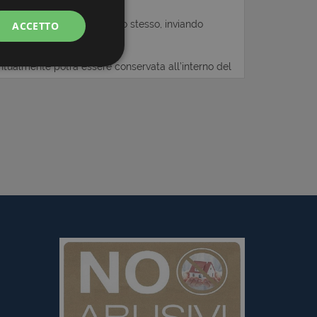
ACCETTO
 la gestione
ate sul linguaggio
nerico utilizzato per
utente. Normalmente
le, il modo in cui
 per il sito, ma un
o di accesso per un