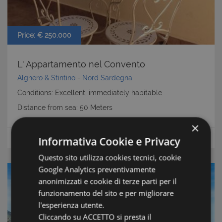
Price: € 250.000
L' Appartamento nel Convento
Alghero & Stintino
-
Nord Sardegna
Conditions: Excellent, immediately habitable
Distance from sea: 50 Meters
×
m2
Floor area:
55
Apartments
Informativa Cookie e Privacy
Questo sito utilizza cookies tecnici, cookie
Google Analytics preventivamente
anonimizzati e cookie di terze parti per il
funzionamento del sito e per migliorare
l'esperienza utente.
Cliccando su ACCETTO si presta il