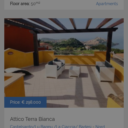
m2
Floor area:
50
Apartments
Price: € 298.000
Attico Terra Bianca
Castelsardo/Lu Bagnu /La Ciaccia/ Badesi
-
Nord