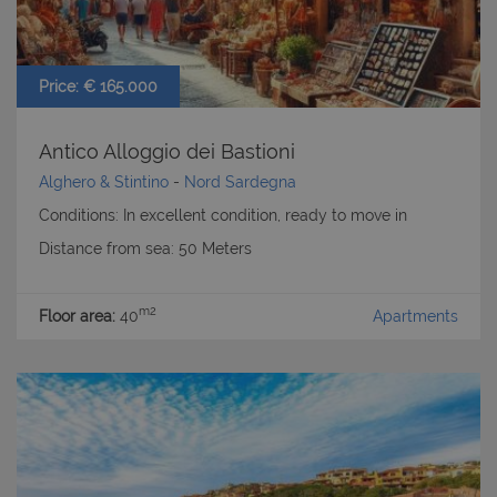
Price: € 165.000
Antico Alloggio dei Bastioni
Alghero & Stintino
-
Nord Sardegna
Conditions: In excellent condition, ready to move in
Distance from sea: 50 Meters
m2
Floor area:
40
Apartments