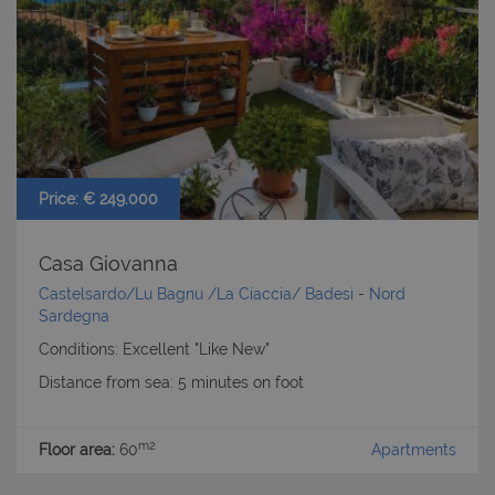
Price: € 249.000
Casa Giovanna
Castelsardo/Lu Bagnu /La Ciaccia/ Badesi
-
Nord
Sardegna
Conditions: Excellent "Like New"
Distance from sea: 5 minutes on foot
m2
Floor area:
60
Apartments