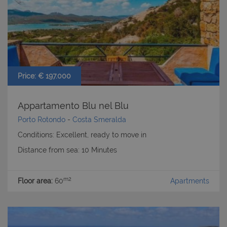
Price: € 197.000
Appartamento Blu nel Blu
Porto Rotondo
-
Costa Smeralda
Conditions: Excellent, ready to move in
Distance from sea: 10 Minutes
m2
Floor area:
60
Apartments