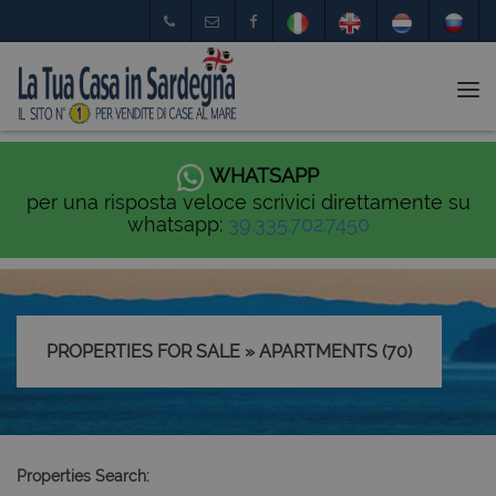
Tog
nav
WHATSAPP
per una risposta veloce scrivici direttamente su
whatsapp:
39.335.702.7450
PROPERTIES FOR SALE » APARTMENTS (70)
Properties Search: