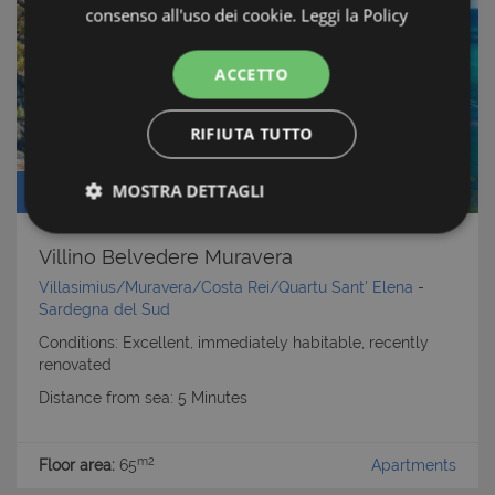
consenso all'uso dei cookie.
Leggi la Policy
ACCETTO
RIFIUTA TUTTO
MOSTRA DETTAGLI
Price: € 239.000
Strettamente necessari e Statistiche
Villino Belvedere Muravera
Villasimius/Muravera/Costa Rei/Quartu Sant' Elena
-
Sardegna del Sud
Conditions: Excellent, immediately habitable, recently
renovated
Strettamente necessari e Statistiche
Distance from sea: 5 Minutes
I cookie strettamente necessari consentono
funzionalità del sito Web principale come l'accesso
m2
Floor area:
65
Apartments
degli utenti e la gestione dell'account. Il sito Web
non può essere utilizzato correttamente senza i