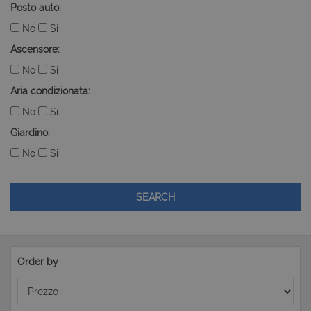
Posto auto:
No
Si
Ascensore:
No
Si
Aria condizionata:
No
Si
Giardino:
No
Si
SEARCH
Order by