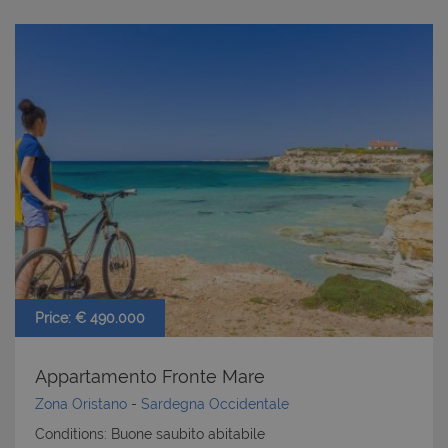
cookie strettamente necessari.
Nome
Provider
/
Dominio
Scadenza
PHPSESSID
Sessione
PHP.net
www.latuacasainsardegna.com
Price: € 490.000
Appartamento Fronte Mare
Zona Oristano
-
Sardegna Occidentale
Conditions: Buone saubito abitabile