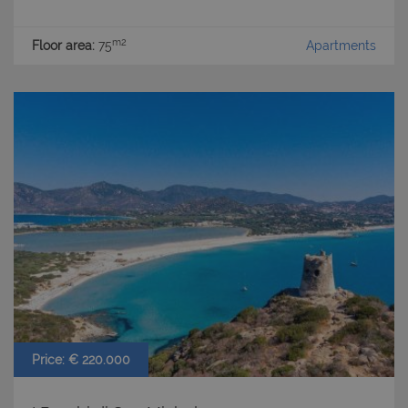
m2
Floor area:
75
Apartments
Price: € 220.000