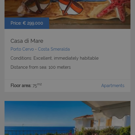
Price: € 299.000
Casa di Mare
Porto Cervo
-
Costa Smeralda
Conditions: Excellent, immediately habitable
Distance from sea: 100 meters
m2
Floor area:
75
Apartments