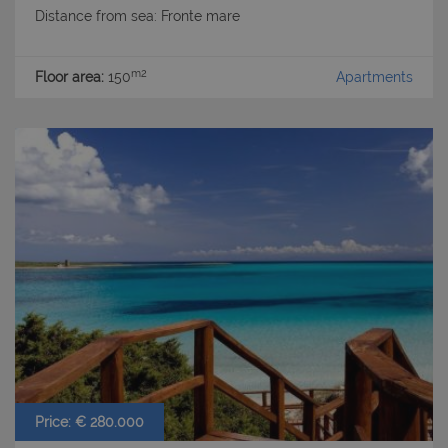
Distance from sea: Fronte mare
CookieScriptConsent
6 mesi 5
CookieScript
giorni
www.latuacasainsardegna.com
m2
Floor area:
150
Apartments
Price: € 280.000