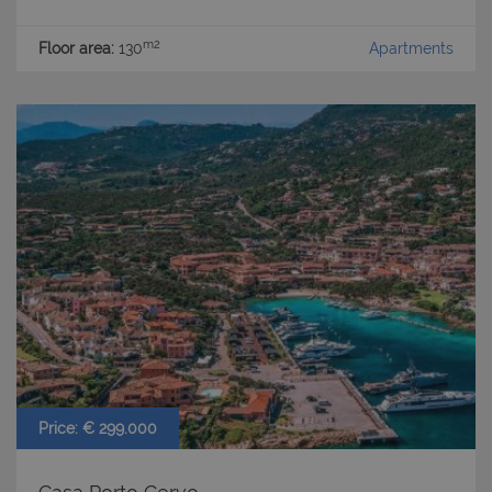
m2
Floor area:
130
Apartments
Price: € 299.000