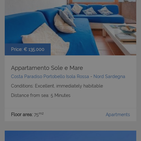
Price: € 135.000
Appartamento Sole e Mare
Costa Paradiso Portobello Isola Rossa
-
Nord Sardegna
Conditions: Excellent, immediately habitable
Distance from sea: 5 Minutes
m2
Floor area:
75
Apartments