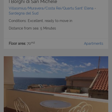
I Borghi di San Michele
Villasimius/Muravera/Costa Rei/Quartu Sant' Elena
-
Sardegna del Sud
Conditions: Excellent, ready to move in
Distance from sea: 5 Minutes
m2
Floor area:
70
Apartments