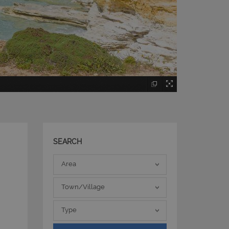
SEARCH
Area
Area
Town/Village
Town/Village
Type
Type