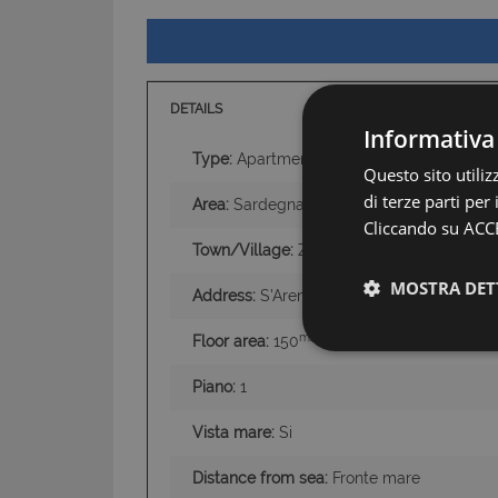
DETAILS
Informativa
Type:
Apartments
Questo sito utili
di terze parti per
Area:
Sardegna Occidentale
Cliccando su ACCE
Town/Village:
Zona Oristano
MOSTRA DET
Address:
S'Arena Scoada
m2
Floor area:
150
Piano:
1
Vista mare:
Si
Distance from sea:
Fronte mare