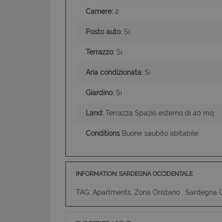
Camere:
2
I cookie strettamente
Posto auto:
Si
dell'account. Il sito
Nome
Terrazzo:
Si
PHPSESSID
Aria condizionata:
Si
Giardino:
Si
Land:
Terrazza Spazio esterno di 40 mq
CookieScriptConse
Conditions
Buone saubito abitabile
INFORMATION: SARDEGNA OCCIDENTALE
TAG: Apartments, Zona Oristano , Sardegna 