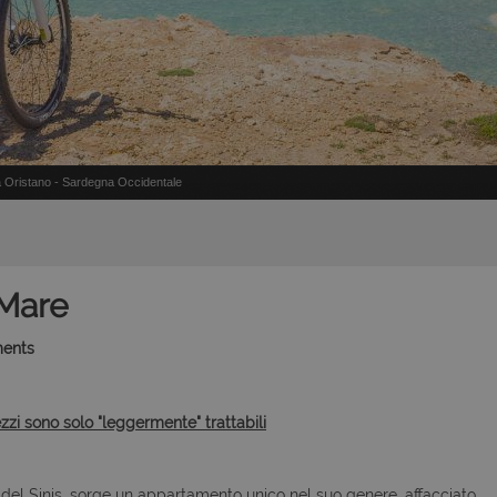
 Oristano - Sardegna Occidentale
Mare
ments
ezzi sono solo "leggermente" trattabili
a del Sinis, sorge un appartamento unico nel suo genere, affacciato