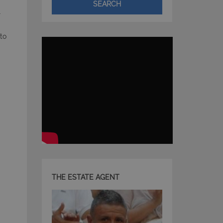
SEARCH
l
to
a
THE ESTATE AGENT