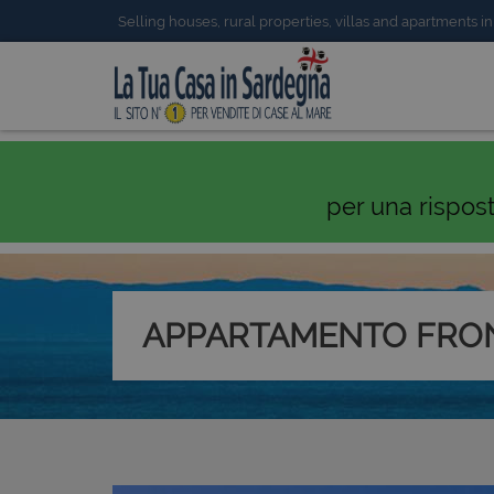
Selling houses, rural properties, villas and apartments in
per una rispos
APPARTAMENTO FRO