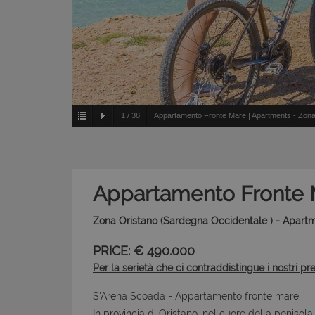
1
/
38
Appartamento Fronte Mare | Apartments - Zona
Appartamento Fronte 
Zona Oristano (Sardegna Occidentale ) - Apart
PRICE: € 490.000
Per la serietà che ci contraddistingue i nostri pr
S'Arena Scoada - Appartamento fronte mare
In provincia di Oristano, nel cuore della penisol