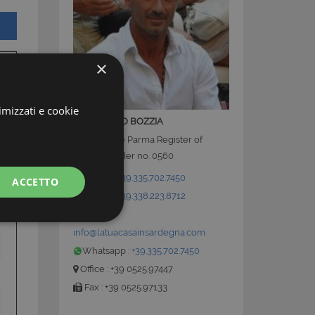
×
imizzati e cookie
GIANMARCO BOZZIA
Listed in the Parma Register of
Brokers under no. 0560
Mobile :
+39.335.702.7450
ACCETTO
Mobile :
+39.338.223.8712
E-Mail:
info@latuacasainsardegna.com
Whatsapp :
+39.335.702.7450
Office : +39 0525.97447
Fax : +39 0525.97133