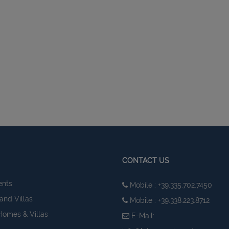
CONTACT US
ents
Mobile : +39.335.702.7450
and Villas
Mobile : +39.338.223.8712
Homes & Villas
E-Mail: