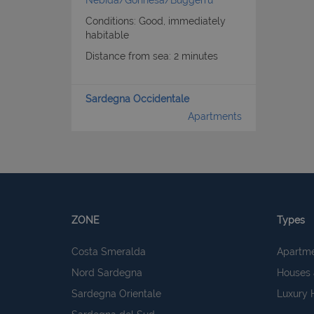
Conditions: Good, immediately
habitable
Distance from sea: 2 minutes
Sardegna Occidentale
Apartments
ZONE
Types
Costa Smeralda
Apartm
Nord Sardegna
Houses 
Sardegna Orientale
Luxury 