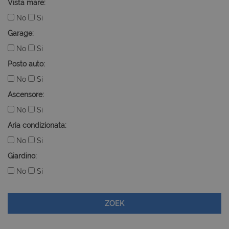
Vista mare:
No
Si
Garage:
No
Si
Posto auto:
No
Si
Ascensore:
No
Si
Aria condizionata:
No
Si
Giardino:
No
Si
ZOEK