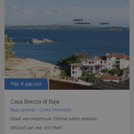
Nome
Provider
/
Dominio
Scadenza
PHPSESSID
Sessione
PHP.net
www.latuacasainsardegna.com
Prijs: € 595.000
Casa Brezza di Baja
Baja sardinia
-
Costa Smeralda
Staat van onderhoud: Ottime subito abitabili
Afstand van zee: 100 Metri