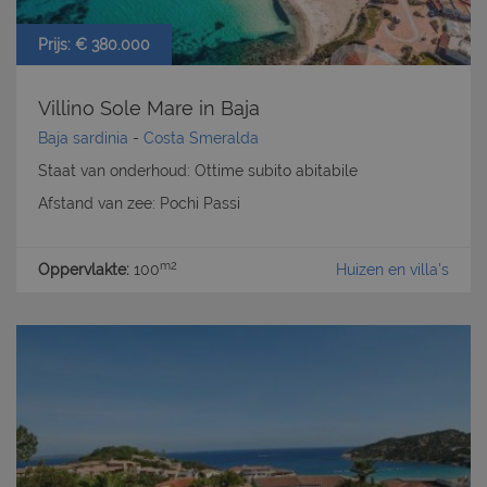
Prijs: € 380.000
Villino Sole Mare in Baja
Baja sardinia
-
Costa Smeralda
Staat van onderhoud: Ottime subito abitabile
Afstand van zee: Pochi Passi
m2
Oppervlakte:
100
Huizen en villa's