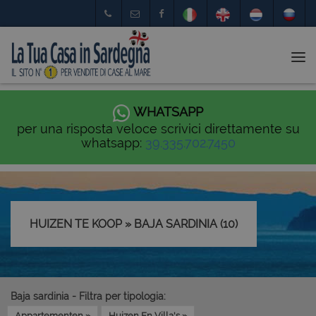
Tog
nav
WHATSAPP
per una risposta veloce scrivici direttamente su
whatsapp:
39.335.702.7450
HUIZEN TE KOOP » BAJA SARDINIA (10)
Baja sardinia - Filtra per tipologia:
Appartementen »
Huizen En Villa's »