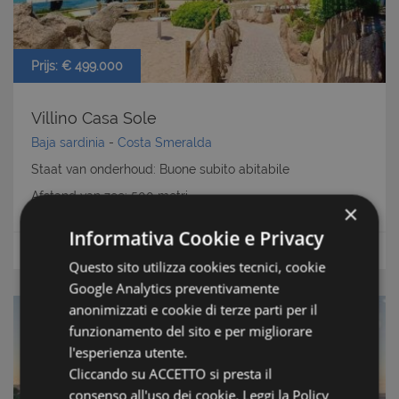
Prijs: € 499.000
Villino Casa Sole
Baja sardinia
-
Costa Smeralda
Staat van onderhoud: Buone subito abitabile
Afstand van zee: 500 metri
×
Informativa Cookie e Privacy
m2
Oppervlakte:
100
Huizen en villa's
Questo sito utilizza cookies tecnici, cookie
Google Analytics preventivamente
anonimizzati e cookie di terze parti per il
funzionamento del sito e per migliorare
l'esperienza utente.
Cliccando su ACCETTO si presta il
consenso all'uso dei cookie.
Leggi la Policy