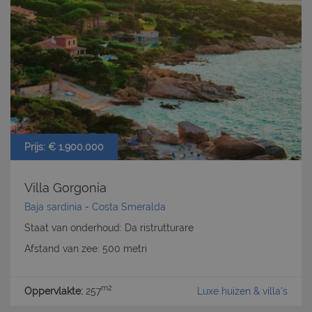
Prijs: € 1.900.000
Villa Gorgonia
Baja sardinia
-
Costa Smeralda
Staat van onderhoud: Da ristrutturare
Afstand van zee: 500 metri
m2
Oppervlakte:
257
Luxe huizen & villa's