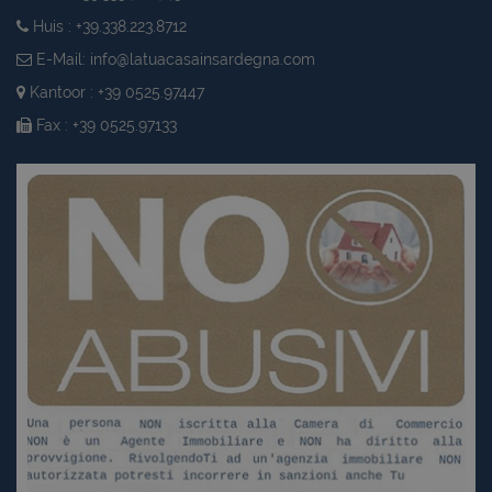
Huis : +39.338.223.8712
E-Mail:
info@latuacasainsardegna.com
Kantoor : +39 0525.97447
Fax : +39 0525.97133