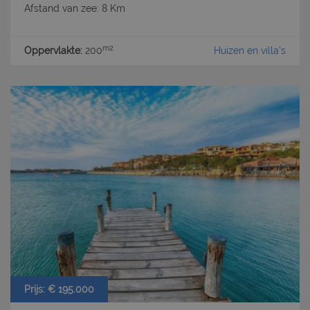
Afstand van zee: 8 Km
m2
Oppervlakte:
200
Huizen en villa's
Prijs: € 195.000