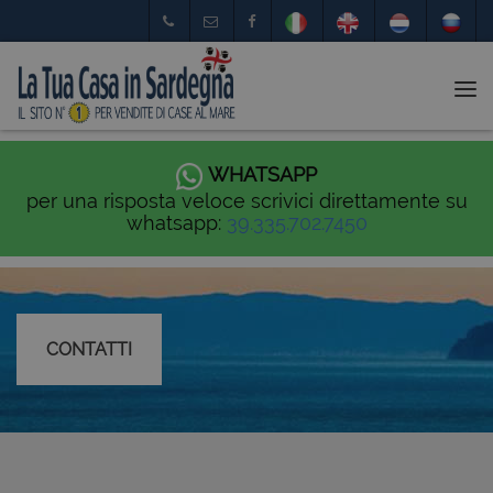
Tog
nav
WHATSAPP
per una risposta veloce scrivici direttamente su
whatsapp:
39.335.702.7450
CONTATTI