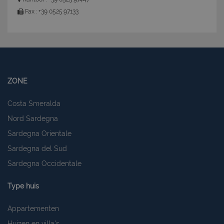
PHPSESSID
Sessione
PHP.net
www.latuacasainsardegna.com
Fax : +39 0525.97133
ZONE
Costa Smeralda
Nord Sardegna
Sardegna Orientale
Sardegna del Sud
Sardegna Occidentale
Type huis
Appartementen
CookieScriptConsent
6 mesi 5
CookieScript
Huizen en villa's