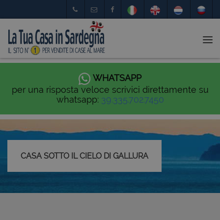
Tog
nav
WHATSAPP
per una risposta veloce scrivici direttamente su
whatsapp:
39.335.702.7450
CASA SOTTO IL CIELO DI GALLURA