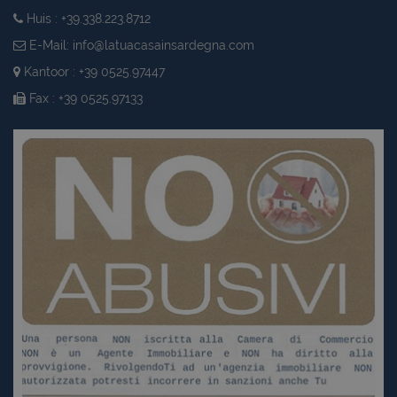
Huis : +39.338.223.8712
E-Mail:
info@latuacasainsardegna.com
Kantoor : +39 0525.97447
Fax : +39 0525.97133