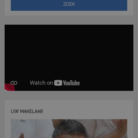
ZOEK
CookieScriptConsent
6 mesi 5
CookieScript
giorni
www.latuacasainsardegna.com
UW MAKELAAR