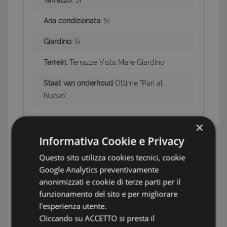
Terrazzo:
Si
Aria condizionata:
Si
Giardino:
Si
Terrein:
Terrazze Vista Mare Giardino
Staat van onderhoud
Ottime "Pari al
Nuovo"
×
INFORMATIE: NORD SARDEGNA
Informativa Cookie e Privacy
TAG: Huizen en villa's, Costa Paradiso Portobello
Questo sito utilizza cookies tecnici, cookie
Google Analytics preventivamente
Isola Rossa, Nord Sardegna
anonimizzati e cookie di terze parti per il
funzionamento del sito e per migliorare
UW MAKELAAR
l'esperienza utente.
Cliccando su ACCETTO si presta il