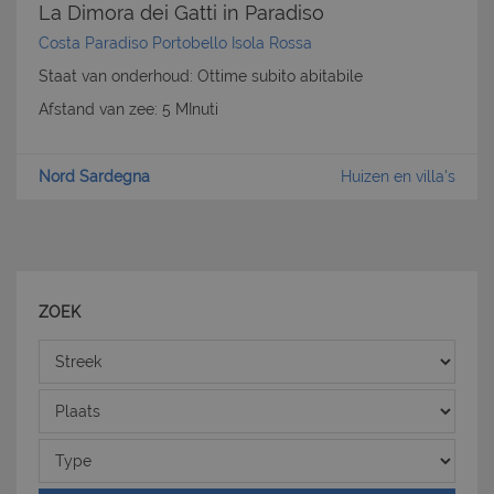
La Dimora dei Gatti in Paradiso
Nome
Provider
/
Dominio
Scadenza
Costa Paradiso Portobello Isola Rossa
PHPSESSID
Sessione
PHP.net
Staat van onderhoud: Ottime subito abitabile
www.latuacasainsardegna.com
Afstand van zee: 5 MInuti
Nord Sardegna
Huizen en villa's
ZOEK
Streek
Plaats
Type