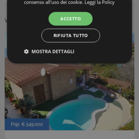
consenso all'uso dei cookie.
Leggi la Policy
ACCETTO
VERGELIJKBAAR AANBOD
RIFIUTA TUTTO
MOSTRA DETTAGLI
Strettamente necessari e Statistiche
Strettamente necessari e Statistiche
I cookie strettamente necessari consentono
funzionalità del sito Web principale come l'accesso
Prijs: € 549.000
degli utenti e la gestione dell'account. Il sito Web
non può essere utilizzato correttamente senza i
cookie strettamente necessari.