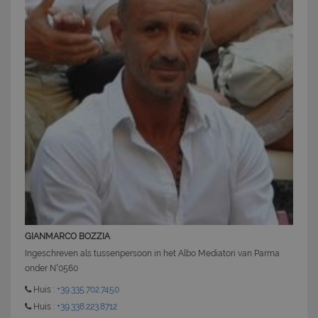
GIANMARCO BOZZIA
Ingeschreven als tussenpersoon in het Albo Mediatori van Parma
onder N°0560
Huis :
+39.335.702.7450
Huis :
+39.338.223.8712