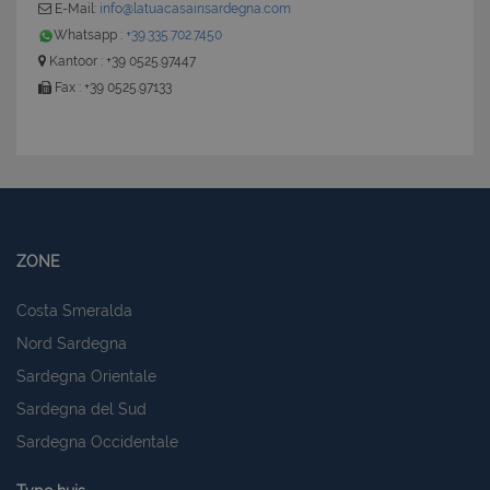
E-Mail:
info@latuacasainsardegna.com
Whatsapp :
+39.335.702.7450
Kantoor : +39 0525.97447
Fax : +39 0525.97133
ZONE
Costa Smeralda
Nord Sardegna
Sardegna Orientale
Sardegna del Sud
Sardegna Occidentale