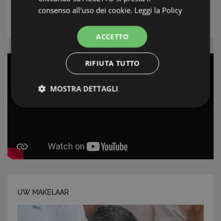
consenso all'uso dei cookie.
Leggi la Policy
ZOEK
ACCETTO
RIFIUTA TUTTO
MOSTRA DETTAGLI
Strettamente necessari e Statistiche
Strettamente necessari e Statistiche
UW MAKELAAR
I cookie strettamente necessari consentono
funzionalità del sito Web principale come l'accesso
degli utenti e la gestione dell'account. Il sito Web
non può essere utilizzato correttamente senza i