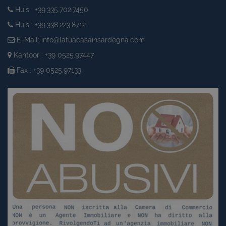
Huis : +39.335.702.7450
Huis : +39.338.223.8712
E-Mail:
info@latuacasainsardegna.com
Kantoor : +39 0525.97447
Fax : +39 0525.97133