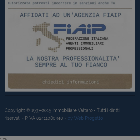
Copyright © 1997-2015
Immobiliare Valtaro
- Tutti i diritti
riservati - P.IVA 02411080340 -
by Web Progetto