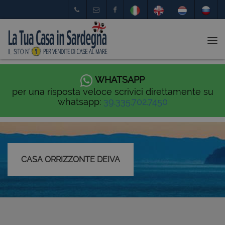
Tog
nav
WHATSAPP
per una risposta veloce scrivici direttamente su
whatsapp:
39.335.702.7450
CASA ORRIZZONTE DEIVA