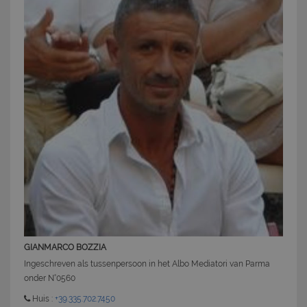
cookie strettamente necessari.
Nome
Provider
/
Dominio
Scadenza
PHPSESSID
Sessione
PHP.net
www.latuacasainsardegna.com
GIANMARCO BOZZIA
Ingeschreven als tussenpersoon in het Albo Mediatori van Parma
onder N°0560
Huis :
+39.335.702.7450