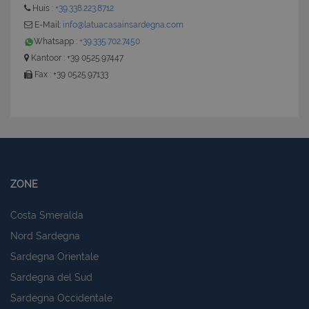
Huis :
+39.338.223.8712
E-Mail:
info@latuacasainsardegna.com
CookieScriptConsent
6 mesi 5
Whatsapp :
+39.335.702.7450
CookieScript
giorni
www.latuacasainsardegna.com
Kantoor : +39 0525.97447
Fax : +39 0525.97133
ZONE
Costa Smeralda
Nord Sardegna
Sardegna Orientale
Sardegna del Sud
Sardegna Occidentale