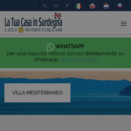
Tog
nav
WHATSAPP
per una risposta veloce scrivici direttamente su
whatsapp:
39.335.702.7450
VILLA MEDITERRANEO