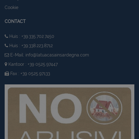
Cookie
CONTACT
Huis : +39.335.702.7450
Huis : +39.338.223.8712
E-Mail:
info@latuacasainsardegna.com
Kantoor : +39 0525.97447
Fax : +39 0525.97133