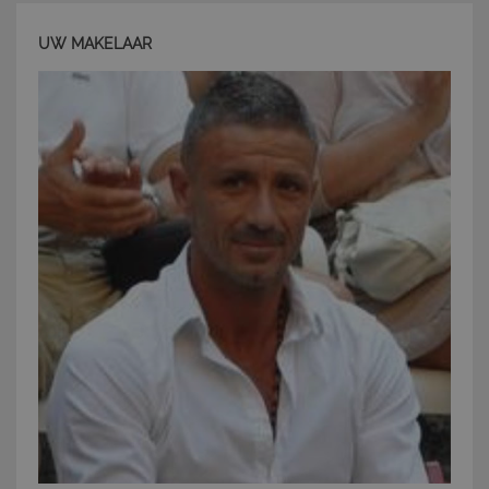
funzionalità del sito Web principale come l'accesso
degli utenti e la gestione dell'account. Il sito Web
UW MAKELAAR
non può essere utilizzato correttamente senza i
cookie strettamente necessari.
Nome
Provider
/
Dominio
Scadenza
PHPSESSID
Sessione
PHP.net
www.latuacasainsardegna.com