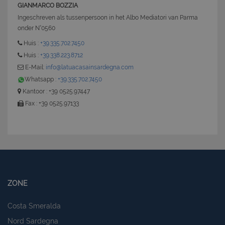
GIANMARCO BOZZIA
Ingeschreven als tussenpersoon in het Albo Mediatori van Parma
onder N°0560
Huis :
+39.335.702.7450
CookieScriptConsent
6 mesi 5
CookieScript
Huis :
+39.338.223.8712
giorni
www.latuacasainsardegna.com
E-Mail:
info@latuacasainsardegna.com
Whatsapp :
+39.335.702.7450
Kantoor : +39 0525.97447
Fax : +39 0525.97133
ZONE
Costa Smeralda
Nord Sardegna