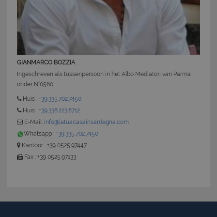
GIANMARCO BOZZIA
Ingeschreven als tussenpersoon in het Albo Mediatori van Parma
CookieScriptConsent
6 mesi 5
CookieScript
onder N°0560
giorni
www.latuacasainsardegna.com
Huis :
+39.335.702.7450
Huis :
+39.338.223.8712
E-Mail:
info@latuacasainsardegna.com
Whatsapp :
+39.335.702.7450
Kantoor : +39 0525.97447
Fax : +39 0525.97133