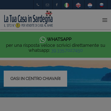
Tog
nav
WHATSAPP
per una risposta veloce scrivici direttamente su
whatsapp:
39.335.702.7450
OASI IN CENTRO CHIAVARI