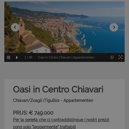
1
/
49
Oasi in Centro Chiavari | Appartementen -
Chiavari/Zoagli - Tigullio
Oasi in Centro Chiavari
Chiavari/Zoagli (Tigullio) - Appartementen
PRIJS: € 749.000
Per la serietà che ci contraddistingue i nostri prezzi
sono solo "leggermente" trattabili