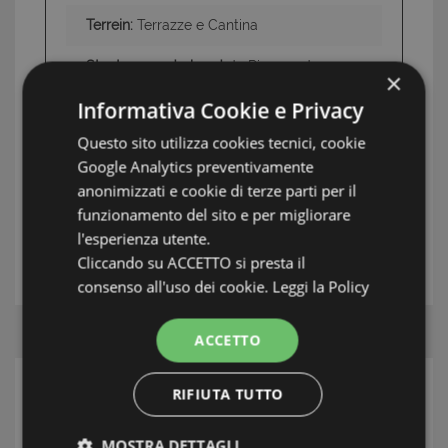
Terrein:
Terrazze e Cantina
Staat van onderhoud
da Riammodernare
×
Informativa Cookie e Privacy
Questo sito utilizza cookies tecnici, cookie
INFORMATIE: COSTA AZZURRA
Google Analytics preventivamente
TAG: Appartementen, Cannes, Costa Azzurra
anonimizzati e cookie di terze parti per il
funzionamento del sito e per migliorare
l'esperienza utente.
UW MAKELAAR
Cliccando su ACCETTO si presta il
consenso all'uso dei cookie.
Leggi la Policy
ACCETTO
RIFIUTA TUTTO
ZOEK
Streek
MOSTRA DETTAGLI