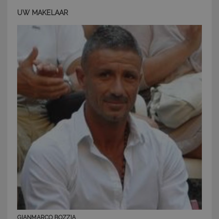
UW MAKELAAR
CookieScriptConsent
6 mesi 5
CookieScript
giorni
www.latuacasainsardegna.com
GIANMARCO BOZZIA