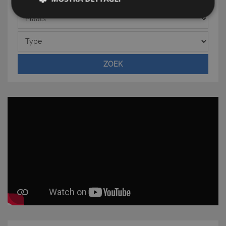
Plaats
Strettamente necessari e Statistiche
Type
ZOEK
Strettamente necessari e Statistiche
I cookie strettamente necessari consentono
funzionalità del sito Web principale come l'accesso
degli utenti e la gestione dell'account. Il sito Web
non può essere utilizzato correttamente senza i
cookie strettamente necessari.
Nome
Provider
/
Dominio
Scadenza
PHPSESSID
Sessione
PHP.net
www.latuacasainsardegna.com