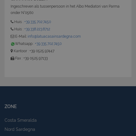
Ingeschreven als tussenpersoon in het Albo Mediatori van Parma
onder N°0560
Huis :
+39.335.702.7450
Huis :
+39.338.223.8712
E-Mail:
info@latuacasainsardegna.com
Whatsapp :
+39.335.702.7450
Kantoor : +39 0525.97447
Fax : +39 0525.97133
ZONE
Costa Smeralda
Nord Sardegna