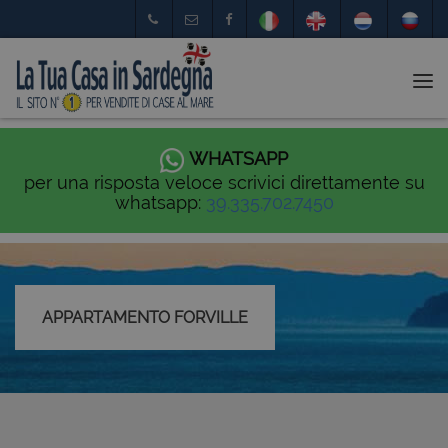
Tog
nav
WHATSAPP
per una risposta veloce scrivici direttamente su
whatsapp:
39.335.702.7450
APPARTAMENTO FORVILLE