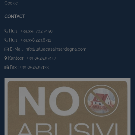
Cookie
CONTACT
Huis : +39.335.702.7450
Huis : +39.338.223.8712
E-Mail:
info@latuacasainsardegna.com
Kantoor : +39 0525.97447
Fax : +39 0525.97133