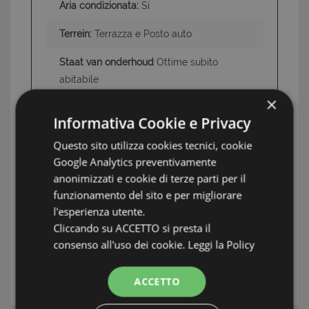
Aria condizionata:
Si
Terrein:
Terrazza e Posto auto
Staat van onderhoud
Ottime subito
abitabile
×
Informativa Cookie e Privacy
INFORMATIE: BOCCA DI MAGRA / FIUMARETTA /
Questo sito utilizza cookies tecnici, cookie
MARINELLA / MONTEMARCELLO
Google Analytics preventivamente
TAG: Appartementen, Bocca di Magra /
anonimizzati e cookie di terze parti per il
Fiumaretta / Montemarcello/Marinella, Bocca
funzionamento del sito e per migliorare
di Magra / Fiumaretta / Marinella /
l'esperienza utente.
Montemarcello
Cliccando su ACCETTO si presta il
consenso all'uso dei cookie.
Leggi la Policy
UW MAKELAAR
ACCETTO