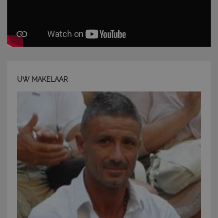
UW MAKELAAR
CookieScriptConsent
6 mesi 5
CookieScript
giorni
www.latuacasainsardegna.com