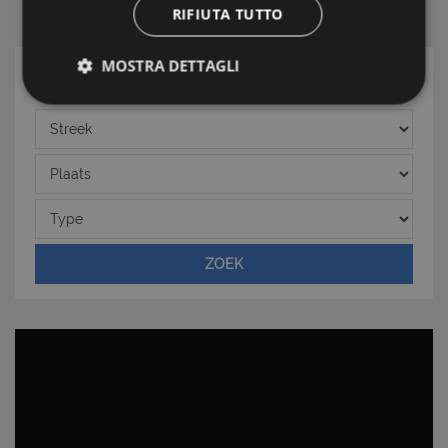
RIFIUTA TUTTO
MOSTRA DETTAGLI
ZOEK
Strettamente necessari e Statistiche
Streek
Plaats
Type
Strettamente necessari e Statistiche
ZOEK
I cookie strettamente necessari consentono
funzionalità del sito Web principale come l'accesso
degli utenti e la gestione dell'account. Il sito Web
non può essere utilizzato correttamente senza i
cookie strettamente necessari.
Nome
Provider
/
Dominio
Scadenza
PHPSESSID
Sessione
PHP.net
www.latuacasainsardegna.com