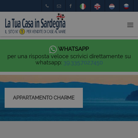
Tog
nav
WHATSAPP
per una risposta veloce scrivici direttamente su
whatsapp:
39.335.702.7450
APPARTAMENTO CHARME