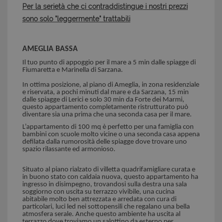
Per la serietà che ci contraddistingue i nostri prezzi
sono solo "leggermente" trattabili
AMEGLIA BASSA
Il tuo punto di appoggio per il mare a 5 min dalle spiagge di
Fiumaretta e Marinella di Sarzana.
In ottima posizione, al piano di Ameglia, in zona residenziale
e riservata, a pochi minuti dal mare e da Sarzana, 15 min
dalle spiagge di Lerici e solo 30 min da Forte dei Marmi,
questo appartamento completamente ristrutturato può
diventare sia una prima che una seconda casa per il mare.
L’appartamento di 100 mq è perfetto per una famiglia con
bambini con scuole molto vicine o una seconda casa appena
defilata dalla rumorosità delle spiagge dove trovare uno
spazio rilassante ed armonioso.
Situato al piano rialzato di villetta quadrifamigliare curata e
in buono stato con caldaia nuova, questo appartamento ha
ingresso in disimpegno, trovandosi sulla destra una sala
soggiorno con uscita su terrazzo vivibile, una cucina
abitabile molto ben attrezzata e arredata con cura di
particolari, luci led nei sottopensili che regalano una bella
atmosfera serale. Anche questo ambiente ha uscita al
terrazzo dove troviamo un salottino da esterno per