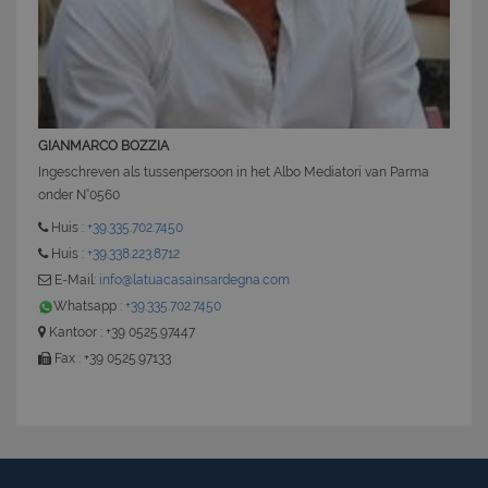
GIANMARCO BOZZIA
Ingeschreven als tussenpersoon in het Albo Mediatori van Parma
onder N°0560
Huis :
+39.335.702.7450
Huis :
+39.338.223.8712
E-Mail:
info@latuacasainsardegna.com
Whatsapp :
+39.335.702.7450
Kantoor : +39 0525.97447
Fax : +39 0525.97133