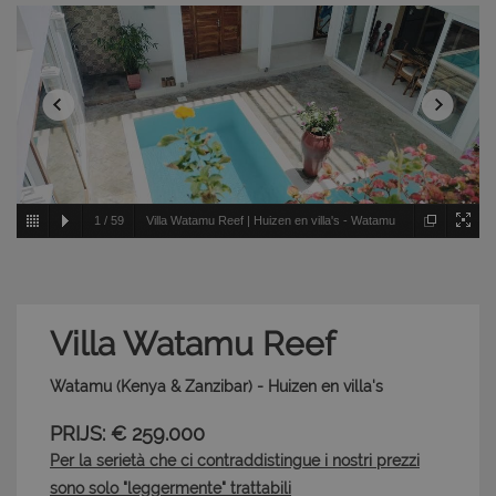
1
/
59
Villa Watamu Reef | Huizen en villa's - Watamu
- Kenya & Zanzibar
Villa Watamu Reef
Watamu (Kenya & Zanzibar) - Huizen en villa's
PRIJS: € 259.000
Per la serietà che ci contraddistingue i nostri prezzi
sono solo "leggermente" trattabili