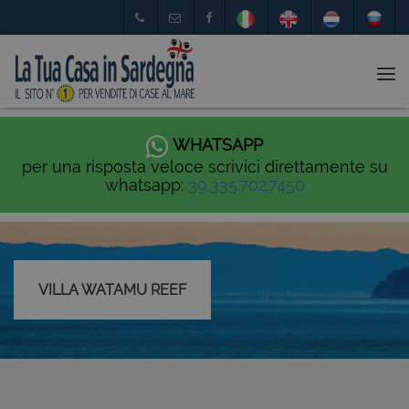
Tog
nav
WHATSAPP
per una risposta veloce scrivici direttamente su
whatsapp:
39.335.702.7450
VILLA WATAMU REEF