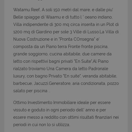
Watamu Reef, A soli 150 metri dal mare, e dalle piu'
Belle spiagge di Waamu e di tutto l ' oeano indiano,
Villa indipendente di 300 mq circa inserita in un Plot di
1200 mq di Giardino per sole 3 Ville di Lusso.La Villa di
Nuova Costruzione e in "Pronta COnsegna" e'
composta da un Piano terra Fronte fronte piscina,
grande soggiorno, cucina abitabile, due camere da
letto con rispettivi bagni privati "En Suite",Al Piano
rialzato troviamo Una Camera da letto Padronale
luxury, con bagno Privato "En suite", veranda abitabile,
barbecue, Jacuzzi.
Generatore, aria condizionata, pozzo
salato per piscina ..
Ottimo Investimento Immobiliare ideale per essere
vissuto e goduto in ogni periodo dell' anno e per
essere messo a reddito con ottimi risultati finanziari nei
periodi in cui non lo si utilizza.