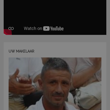
Strettamente necessari e Statistiche
I cookie strettamente necessari consentono
funzionalità del sito Web principale come l'accesso
degli utenti e la gestione dell'account. Il sito Web
non può essere utilizzato correttamente senza i
cookie strettamente necessari.
Nome
Provider
/
Dominio
Scadenza
PHPSESSID
Sessione
PHP.net
UW MAKELAAR
www.latuacasainsardegna.com