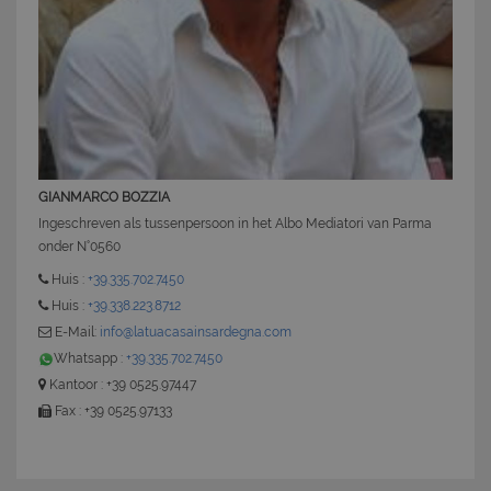
GIANMARCO BOZZIA
CookieScriptConsent
6 mesi 5
CookieScript
Ingeschreven als tussenpersoon in het Albo Mediatori van Parma
giorni
www.latuacasainsardegna.com
onder N°0560
Huis :
+39.335.702.7450
Huis :
+39.338.223.8712
E-Mail:
info@latuacasainsardegna.com
Whatsapp :
+39.335.702.7450
Kantoor : +39 0525.97447
Fax : +39 0525.97133