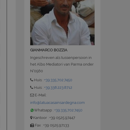
 la gestione
ate sul linguaggio
GIANMARCO BOZZIA
nerico utilizzato per
utente. Normalmente
Ingeschreven als tussenpersoon in
le, il modo in cui
 per il sito, ma un
het Albo Mediatori van Parma onder
o di accesso per un
N°0560
Huis :
+39.335.702.7450
ervizio Cookie-
ze di consenso sui
Huis :
+39.338.223.8712
e il banner dei
i correttamente.
E-Mail:
info@latuacasainsardegna.com
Whatsapp :
+39.335.702.7450
Kantoor : +39 0525.97447
Fax : +39 0525.97133