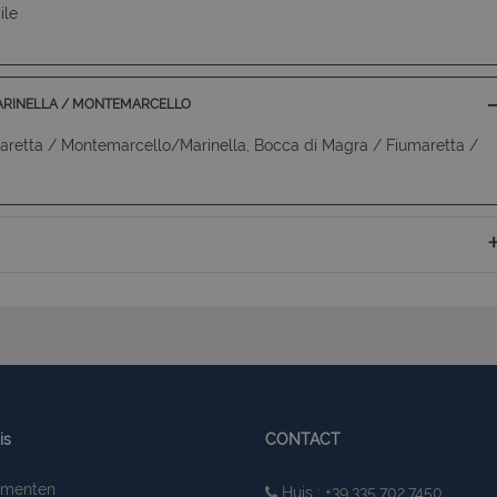
ile
MARINELLA / MONTEMARCELLO
retta / Montemarcello/Marinella, Bocca di Magra / Fiumaretta /
is
CONTACT
ementen
Huis : +39.335.702.7450