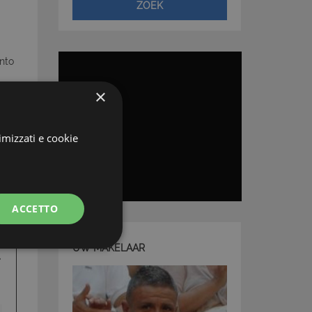
ZOEK
nto
×
imizzati e cookie
ACCETTO
UW MAKELAAR