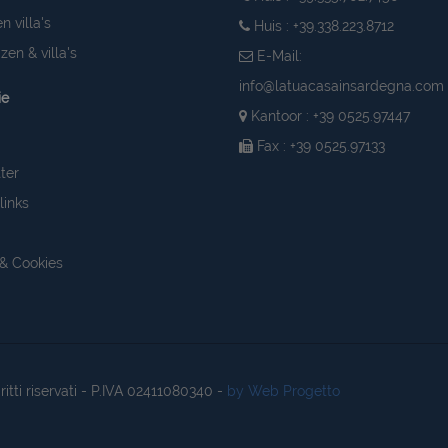
n villa's
Huis : +39.338.223.8712
zen & villa's
E-Mail:
info@latuacasainsardegna.com
ie
Kantoor : +39 0525.97447
Fax : +39 0525.97133
ter
links
 & Cookies
diritti riservati - P.IVA 02411080340 -
by Web Progetto