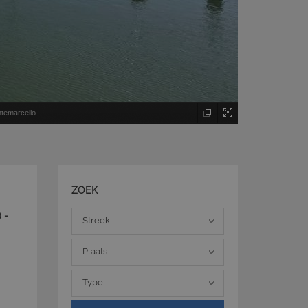
ntemarcello
ZOEK
Streek
 -
Streek
Plaats
Plaats
Type
Type