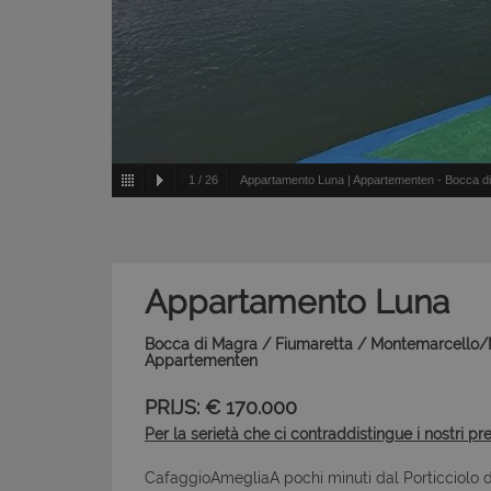
1
/
26
Appartamento Luna | Appartementen - Bocca di M
Appartamento Luna
Bocca di Magra / Fiumaretta / Montemarcello/Ma
Appartementen
PRIJS: € 170.000
Per la serietà che ci contraddistingue i nostri pr
CafaggioAmegliaA pochi minuti dal Porticciolo d