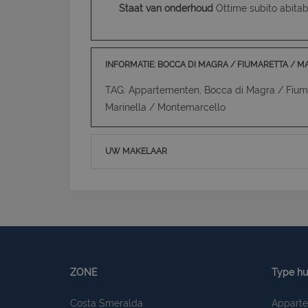
Staat van onderhoud
Ottime subito abitab
INFORMATIE: BOCCA DI MAGRA / FIUMARETTA / 
TAG: Appartementen, Bocca di Magra / Fiuma
Marinella / Montemarcello
UW MAKELAAR
ZONE
Type hu
Costa Smeralda
Appart