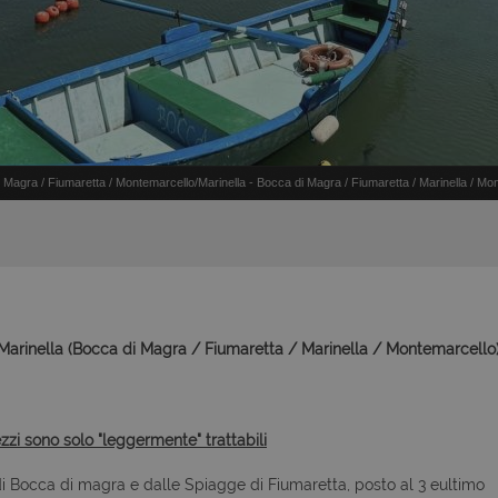
agra / Fiumaretta / Montemarcello/Marinella - Bocca di Magra / Fiumaretta / Marinella / Mo
rinella (Bocca di Magra / Fiumaretta / Marinella / Montemarcello)
ezzi sono solo "leggermente" trattabili
i Bocca di magra e dalle Spiagge di Fiumaretta, posto al 3 eultimo