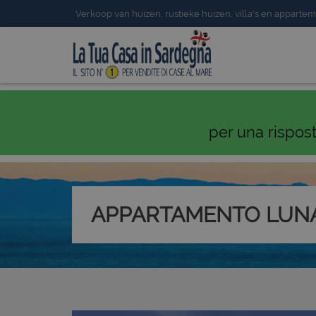
Verkoop van huizen, rustieke huizen, villa's en appartem
per una rispos
APPARTAMENTO LUN