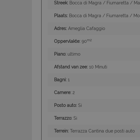
Streek:
Bocca di Magra / Fiumaretta / Ma
Plaats:
Bocca di Magra / Fiumaretta / Mo
I cookie strettamente
Adres:
Ameglia Cafaggio
dell'account. Il sito
m2
Oppervlakte:
90
Nome
PHPSESSID
Piano:
ultimo
Afstand van zee:
10 Minuti
Bagni:
1
CookieScriptConse
Camere:
2
Posto auto:
Si
Terrazzo:
Si
Terrein:
Terrazza Cantina due posti auto