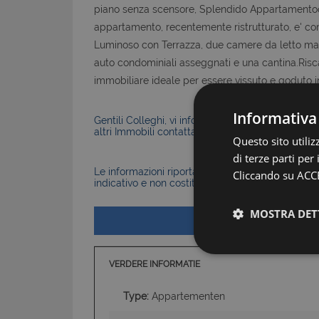
piano senza scensore, Splendido Appartamentoo 
appartamento, recentemente ristrutturato, e' c
Luminoso con Terrazza, due camere da letto mat
auto condominiali asseggnati e una cantina.Ri
immobiliare ideale per essere vissuto e goduto i
Informativa
Gentili Colleghi, vi informiamo che la Nostra Agen
altri Immobili contattateci senza problemi.
Questo sito utili
di terze parti per
Le informazioni riportate nell’annuncio, comprese 
Cliccando su ACCE
indicativo e non costituiscono elemento contratt
MOSTRA DET
VERDERE INFORMATIE
Type:
Appartementen