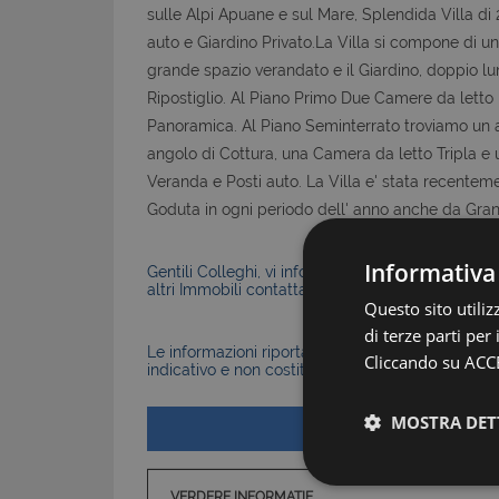
sulle Alpi Apuane e sul Mare, Splendida Villa di
auto e Giardino Privato.La Villa si compone di u
grande spazio verandato e il Giardino, doppio l
Ripostiglio. Al Piano Primo Due Camere da letto
Panoramica. Al Piano Seminterrato troviamo u
angolo di Cottura, una Camera da letto Tripla e
Veranda e Posti auto. La Villa e' stata recentemen
Goduta in ogni periodo dell' anno anche da Grand
Informativa
Gentili Colleghi, vi informiamo che la Nostra Agen
altri Immobili contattateci senza problemi.
Questo sito utili
di terze parti per
Le informazioni riportate nell’annuncio, comprese 
Cliccando su ACCE
indicativo e non costituiscono elemento contratt
MOSTRA DET
VERDERE INFORMATIE