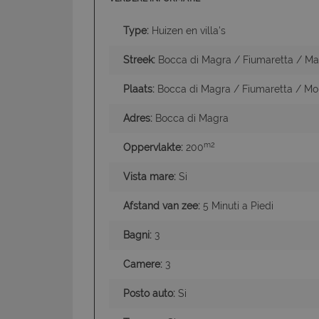
Type:
Huizen en villa's
Streek:
Bocca di Magra / Fiumaretta / Ma
Plaats:
Bocca di Magra / Fiumaretta / Mo
Adres:
Bocca di Magra
I cookie strettamente
dell'account. Il sito
m2
Oppervlakte:
200
Nome
PHPSESSID
Vista mare:
Si
Afstand van zee:
5 Minuti a Piedi
Bagni:
3
CookieScriptConse
Camere:
3
Posto auto:
Si