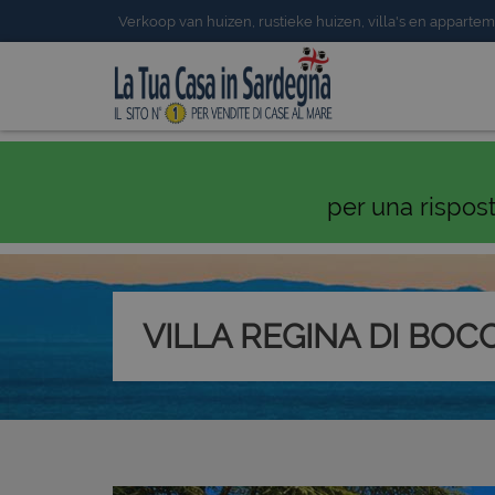
Verkoop van huizen, rustieke huizen, villa's en appartem
per una rispos
VILLA REGINA DI BOC