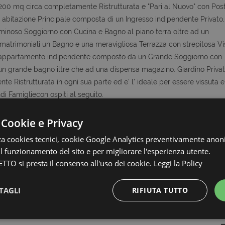
 200 mq circa completamente Ristrutturata e "Pari al Nuovo" con Post
n abitazione Principale composta di un Ingresso indipendente Privato,
uminoso Soggiorno con Cucina e Bagno al piano terra oltre ad un
 matrimoniali un Bagno e una meravigliosa Terrazza con strepitosa Vi
n appartamento indipendente composto da un Grande Soggiorno con
 un grande bagno iltre che ad una dispensa magazino. Giardino Privat
te Ristrutturata in ogni sua parte ed e' l' ideale per essere vissuta e
i Famigliecon ospiti al seguito.
 Cookie e Privacy
zia Collabora con Tutti, quindi se avete clienti interessati a questo o
zza cookies tecnici, cookie Google Analytics preventivamente anon
 il funzionamento del sito e per migliorare l'esperienza utente.
le metrature e le descrizioni degli ambienti, sono fornite a titolo
TTO si presta il consenso all'uso dei cookie.
Leggi la Policy
uale
TAGLI
RIFIUTA TUTTO
CONTACT
Strettamente necessari e Statistiche