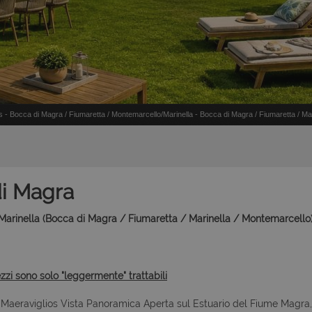
a's - Bocca di Magra / Fiumaretta / Montemarcello/Marinella - Bocca di Magra / Fiumaretta / Ma
di Magra
rinella (Bocca di Magra / Fiumaretta / Marinella / Montemarcello)
ezzi sono solo "leggermente" trattabili
 Maeraviglios Vista Panoramica Aperta sul Estuario del Fiume Magra,