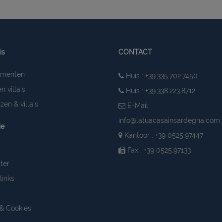
is
CONTACT
ementen
Huis : +39.335.702.7450
n villa's
Huis : +39.338.223.8712
zen & villa's
E-Mail:
info@latuacasainsardegna.com
ie
Kantoor : +39 0525.97447
Fax : +39 0525.97133
ter
links
 & Cookies