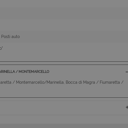
 Posti auto
o"
MARINELLA / MONTEMARCELLO
umaretta / Montemarcello/Marinella, Bocca di Magra / Fiumaretta /