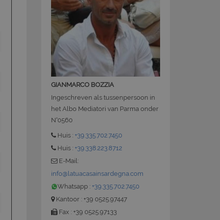
 la gestione
GIANMARCO BOZZIA
Ingeschreven als tussenpersoon in
het Albo Mediatori van Parma onder
ate sul linguaggio
N°0560
nerico utilizzato per
utente. Normalmente
Huis :
+39.335.702.7450
le, il modo in cui
 per il sito, ma un
Huis :
+39.338.223.8712
o di accesso per un
E-Mail:
info@latuacasainsardegna.com
ervizio Cookie-
ze di consenso sui
Whatsapp :
+39.335.702.7450
e il banner dei
i correttamente.
Kantoor : +39 0525.97447
Fax : +39 0525.97133