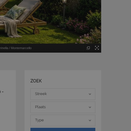
rinella / Montemarcello
ZOEK
Streek
 -
Streek
Plaats
Plaats
Type
Type