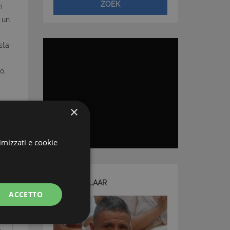
ZOEK
i
 un
sta
o,
×
imizzati e cookie
UW MAKELAAR
ACCETTO