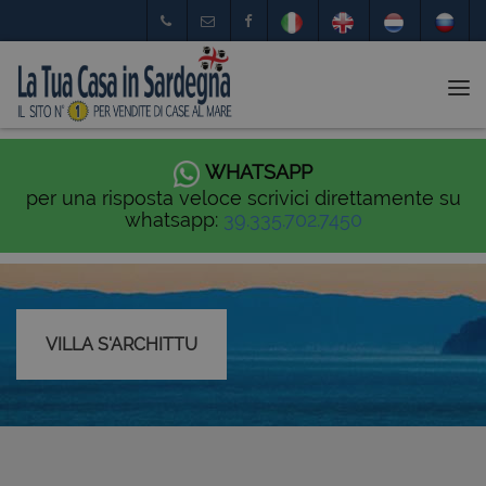
Tog
nav
WHATSAPP
per una risposta veloce scrivici direttamente su
whatsapp:
39.335.702.7450
VILLA S'ARCHITTU