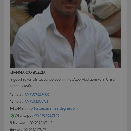
CookieScriptConsent
6 mesi 5
CookieScript
giorni
www.latuacasainsardegna.com
GIANMARCO BOZZIA
Ingeschreven als tussenpersoon in het Albo Mediatori van Parma
onder N°0560
Huis :
+39.335.702.7450
Huis :
+39.338.223.8712
E-Mail:
info@latuacasainsardegna.com
Whatsapp :
+39.335.702.7450
Kantoor : +39 0525.97447
Fax : +39 0525.97133