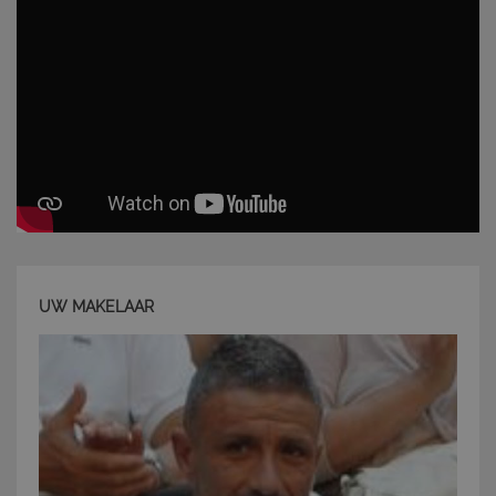
PHPSESSID
Sessione
PHP.net
www.latuacasainsardegna.com
UW MAKELAAR