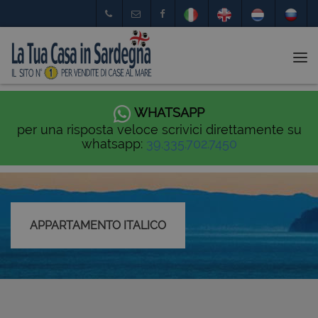
Tog
nav
WHATSAPP
per una risposta veloce scrivici direttamente su
whatsapp:
39.335.702.7450
APPARTAMENTO ITALICO