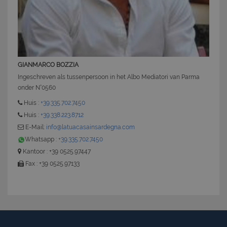
GIANMARCO BOZZIA
Ingeschreven als tussenpersoon in het Albo Mediatori van Parma
CookieScriptConsent
6 mesi 5
CookieScript
onder N°0560
giorni
www.latuacasainsardegna.com
Huis :
+39.335.702.7450
Huis :
+39.338.223.8712
E-Mail:
info@latuacasainsardegna.com
Whatsapp :
+39.335.702.7450
Kantoor : +39 0525.97447
Fax : +39 0525.97133