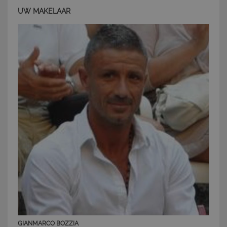
funzionalità del sito Web principale come l'accesso
UW MAKELAAR
degli utenti e la gestione dell'account. Il sito Web
non può essere utilizzato correttamente senza i
cookie strettamente necessari.
Nome
Provider
/
Dominio
Scadenza
PHPSESSID
Sessione
PHP.net
www.latuacasainsardegna.com
GIANMARCO BOZZIA