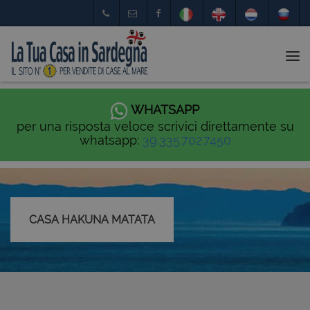
Tog
nav
WHATSAPP
per una risposta veloce scrivici direttamente su
whatsapp:
39.335.702.7450
CASA HAKUNA MATATA