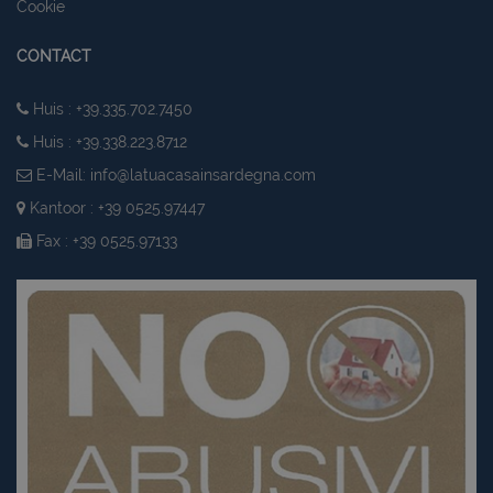
Cookie
CONTACT
Huis : +39.335.702.7450
Huis : +39.338.223.8712
E-Mail:
info@latuacasainsardegna.com
Kantoor : +39 0525.97447
Fax : +39 0525.97133