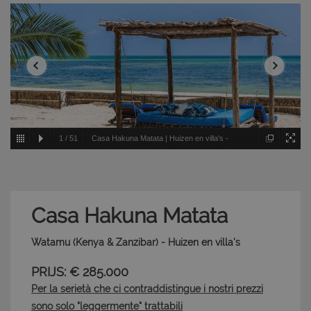
1
/
51
Casa Hakuna Matata | Huizen en villa's -
Watamu - Kenya & Zanzibar
Casa Hakuna Matata
Watamu (Kenya & Zanzibar) - Huizen en villa's
PRIJS: € 285.000
Per la serietà che ci contraddistingue i nostri prezzi
sono solo "leggermente" trattabili