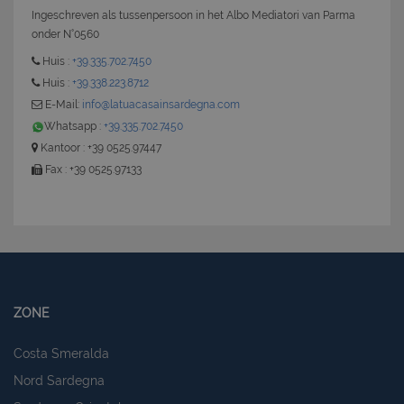
Ingeschreven als tussenpersoon in het Albo Mediatori van Parma
onder N°0560
Huis :
+39.335.702.7450
Huis :
+39.338.223.8712
CookieScriptConsent
6 mesi 5
CookieScript
giorni
www.latuacasainsardegna.com
E-Mail:
info@latuacasainsardegna.com
Whatsapp :
+39.335.702.7450
Kantoor : +39 0525.97447
Fax : +39 0525.97133
ZONE
Costa Smeralda
Nord Sardegna