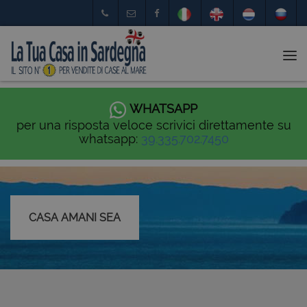
Tog
nav
WHATSAPP
per una risposta veloce scrivici direttamente su
whatsapp:
39.335.702.7450
CASA AMANI SEA