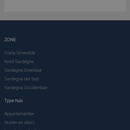
giorni
www.latuacasainsardegna.com
ZONE
Costa Smeralda
Nord Sardegna
Sardegna Orientale
Sardegna del Sud
Sardegna Occidentale
Type huis
Appartementen
Huizen en villa's