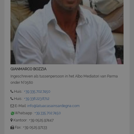
PHPSESSID
Sessione
PHP.net
www.latuacasainsardegna.com
GIANMARCO BOZZIA
Ingeschreven als tussenpersoon in het Albo Mediatori van Parma
onder N°0560
Huis :
+39.335.702.7450
Huis :
+39.338.223.8712
E-Mail:
info@latuacasainsardegna.com
Whatsapp :
+39.335.702.7450
Kantoor : +39 0525.97447
Fax : +39 0525.97133
CookieScriptConsent
6 mesi 5
CookieScript