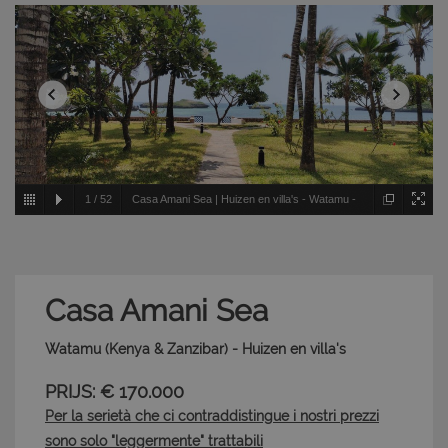
1
/
52
Casa Amani Sea | Huizen en villa's - Watamu -
Kenya & Zanzibar
Casa Amani Sea
Watamu (Kenya & Zanzibar) - Huizen en villa's
PRIJS: € 170.000
Per la serietà che ci contraddistingue i nostri prezzi
sono solo "leggermente" trattabili