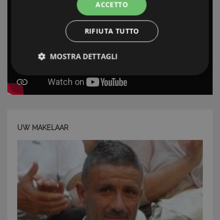
ACCETTO
RIFIUTA TUTTO
MOSTRA DETTAGLI
Strettamente necessari e Statistiche
UW MAKELAAR
Strettamente necessari e Statistiche
I cookie strettamente necessari consentono
funzionalità del sito Web principale come l'accesso
degli utenti e la gestione dell'account. Il sito Web
non può essere utilizzato correttamente senza i
cookie strettamente necessari.
Nome
Provider
/
Dominio
Scadenza