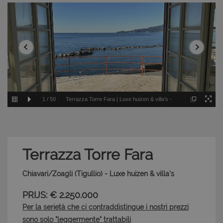
1
/
50
Terrazza Torre Fara | Luxe huizen & villa's -
Chiavari/Zoagli - Tigullio
Terrazza Torre Fara
Chiavari/Zoagli (Tigullio) - Luxe huizen & villa's
PRIJS: € 2.250.000
Per la serietà che ci contraddistingue i nostri prezzi
sono solo "leggermente" trattabili