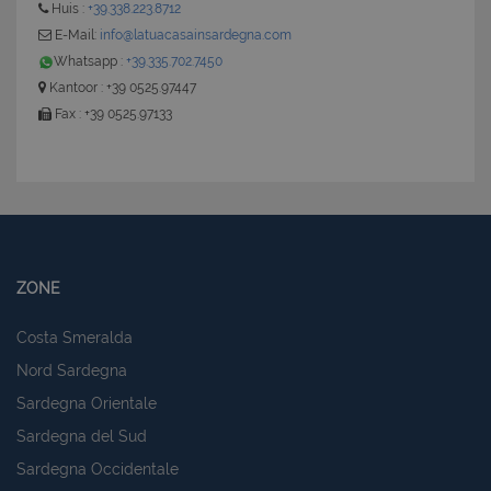
Huis :
+39.338.223.8712
E-Mail:
info@latuacasainsardegna.com
Whatsapp :
+39.335.702.7450
Kantoor : +39 0525.97447
Fax : +39 0525.97133
ZONE
Costa Smeralda
Nord Sardegna
Sardegna Orientale
Sardegna del Sud
Sardegna Occidentale