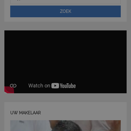
ZOEK
CookieScriptConsent
6 mesi 5
CookieScript
giorni
www.latuacasainsardegna.com
UW MAKELAAR