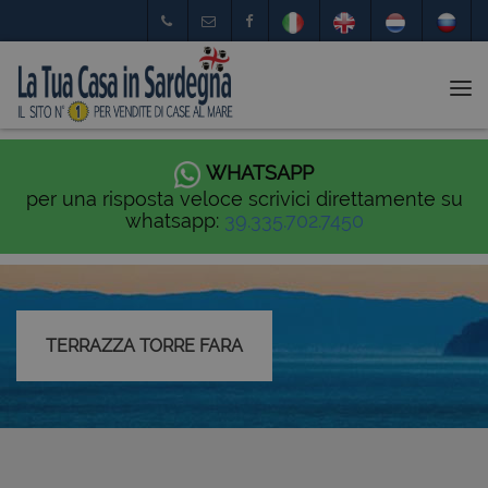
Tog
nav
WHATSAPP
per una risposta veloce scrivici direttamente su
whatsapp:
39.335.702.7450
TERRAZZA TORRE FARA