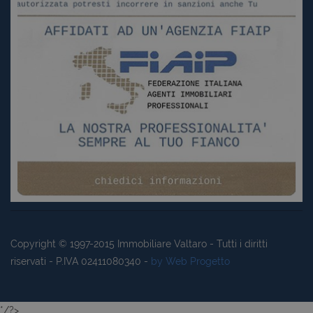
Copyright © 1997-2015
Immobiliare Valtaro
- Tutti i diritti
riservati - P.IVA 02411080340 -
by Web Progetto
*/?>