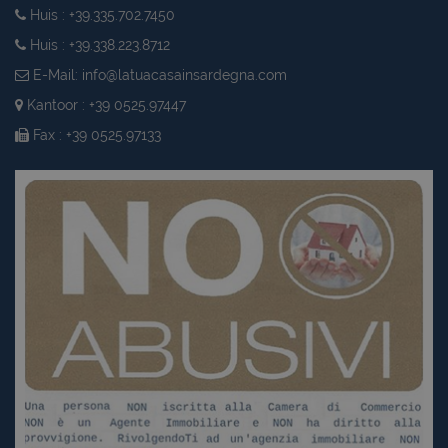
Huis : +39.335.702.7450
Huis : +39.338.223.8712
E-Mail:
info@latuacasainsardegna.com
Kantoor : +39 0525.97447
Fax : +39 0525.97133