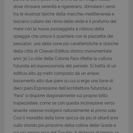
dove ritrovare serenità e rigenerarsi, stimolare i sensi
tra le essenze tipiche della macchia mediterranea e
lasciarsi cullare dal ritmo delle onde e il profumo del
mare con la nuova passeggiata a ridosso della
spiaggia che unisce il quartiere con la piazzetta dei
pescatori, una delle zone più caratteristiche e storiche
della città di Chiavari.Edificio storico monumentale
anni 30 Lo stile della Colonia Fara riflette la cultura
futurista ed espressionista del periodo. Si tratta di un
edificio alto 49 metri composto da un ampio
basamento alto due piani su cui si erge una torre di
dieci piani.Espressione dell'architettura futuristaLa
"Fara" si dispone diagonalmente sul proprio lotto
trapezoidale, come se con questa inclinazione verso
levante volesse rivolgersi naturalmente al primo sole.
Così il monolite della torre spicca da più di ottant'anni
sullo sfondo più prossimo della collina delle Grazie e
sul più ampio arco del Tigullio. A distanza di tempo, la