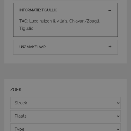
INFORMATIE: TIGULLIO
TAG: Luxe huizen & villa's, Chiavari/Zoagli,
Tigullio
Strettamente necessari e Statistiche
UW MAKELAAR
I cookie strettamente necessari consentono
funzionalità del sito Web principale come l'accesso
degli utenti e la gestione dell'account. Il sito Web
non può essere utilizzato correttamente senza i
cookie strettamente necessari.
Nome
Provider
/
Dominio
Scadenza
PHPSESSID
Sessione
PHP.net
ZOEK
www.latuacasainsardegna.com
Streek
Plaats
Type