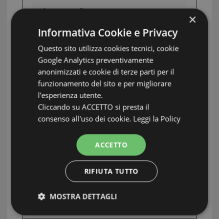
Ascensore:
Si
×
Informativa Cookie e Privacy
Garage:
Si
Questo sito utilizza cookies tecnici, cookie
Posto auto:
Si
Google Analytics preventivamente
anonimizzati e cookie di terze parti per il
Swimming Pool:
Si
funzionamento del sito e per migliorare
Terrazzo:
Si
l'esperienza utente.
Cliccando su ACCETTO si presta il
Aria condizionata:
Si
consenso all'uso dei cookie.
Leggi la Policy
Giardino:
Si
ACCETTO
Terrein:
Terrazza di 120 mq Box auto Triplo
44 mq
RIFIUTA TUTTO
Staat van onderhoud
Nuovo Pronta
MOSTRA DETTAGLI
Consegna
Strettamente necessari e Statistiche