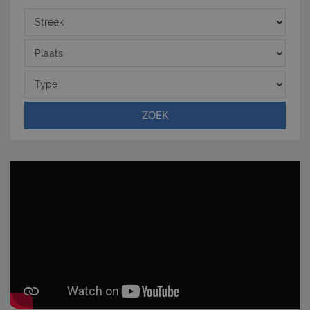
I cookie strettamente necessari consentono
Streek
funzionalità del sito Web principale come l'accesso
degli utenti e la gestione dell'account. Il sito Web
non può essere utilizzato correttamente senza i
Plaats
cookie strettamente necessari.
Nome
Provider
/
Dominio
Scadenza
Type
PHPSESSID
Sessione
PHP.net
www.latuacasainsardegna.com
ZOEK