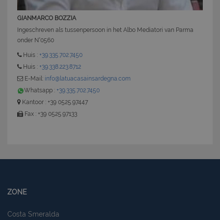
GIANMARCO BOZZIA
Ingeschreven als tussenpersoon in het Albo Mediatori van Parma
onder N°0560
Huis :
+39.335.702.7450
Huis :
+39.338.223.8712
E-Mail:
info@latuacasainsardegna.com
Whatsapp :
+39.335.702.7450
Kantoor : +39 0525.97447
Fax : +39 0525.97133
ZONE
Costa Smeralda