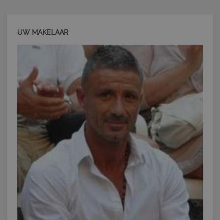
UW MAKELAAR
CookieScriptConsent
6 mesi 5
CookieScript
giorni
www.latuacasainsardegna.com