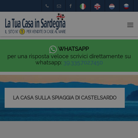
Tog
nav
WHATSAPP
per una risposta veloce scrivici direttamente su
whatsapp:
39.335.702.7450
LA CASA SULLA SPIAGGIA DI CASTELSARDO