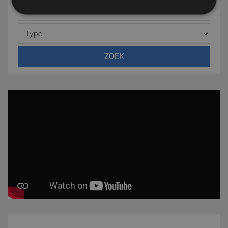
Plaats
Strettamente necessari e Statistiche
Type
ZOEK
Strettamente necessari e Statistiche
I cookie strettamente necessari consentono
funzionalità del sito Web principale come l'accesso
degli utenti e la gestione dell'account. Il sito Web
non può essere utilizzato correttamente senza i
cookie strettamente necessari.
Nome
Provider
/
Dominio
Scadenza
PHPSESSID
Sessione
PHP.net
www.latuacasainsardegna.com