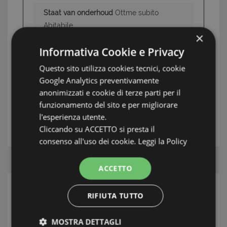
Staat van onderhoud
Ottme subito
Abitabile
×
Informativa Cookie e Privacy
Questo sito utilizza cookies tecnici, cookie
INFORMATIE: TIGULLIO
Google Analytics preventivamente
TAG: Appartementen, Chiavari/Zoagli, Tigullio
anonimizzati e cookie di terze parti per il
funzionamento del sito e per migliorare
l'esperienza utente.
UW MAKELAAR
Cliccando su ACCETTO si presta il
consenso all'uso dei cookie.
Leggi la Policy
ACCETTO
ZOEK
RIFIUTA TUTTO
Streek
MOSTRA DETTAGLI