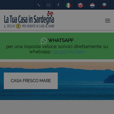
Tog
nav
WHATSAPP
per una risposta veloce scrivici direttamente su
whatsapp:
39.335.702.7450
CASA FRESCO MARE