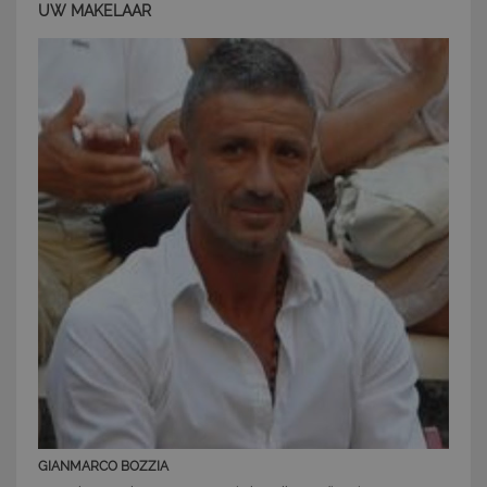
UW MAKELAAR
CookieScriptConsent
6 mesi 5
CookieScript
giorni
www.latuacasainsardegna.com
GIANMARCO BOZZIA