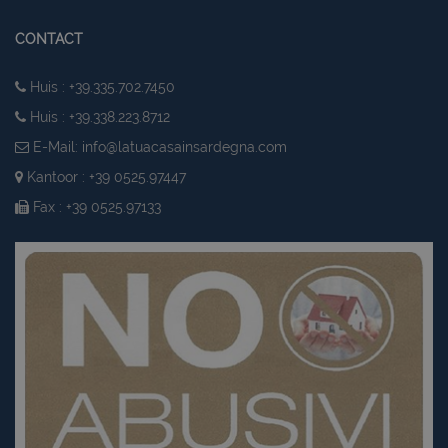
CONTACT
Huis : +39.335.702.7450
Huis : +39.338.223.8712
E-Mail:
info@latuacasainsardegna.com
Kantoor : +39 0525.97447
Fax : +39 0525.97133