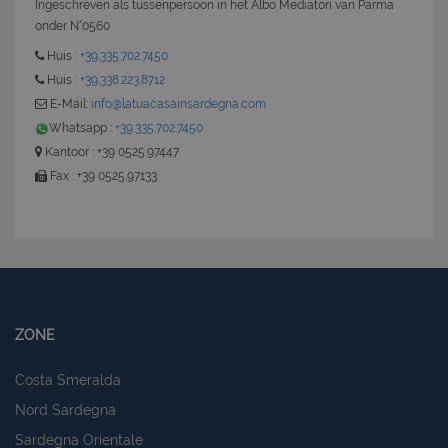
Ingeschreven als tussenpersoon in het Albo Mediatori van Parma
onder N°0560
Huis :
+39.335.702.7450
Huis :
+39.338.223.8712
E-Mail:
info@latuacasainsardegna.com
Whatsapp :
+39.335.702.7450
Kantoor : +39 0525.97447
Fax : +39 0525.97133
ZONE
Costa Smeralda
Nord Sardegna
Sardegna Orientale