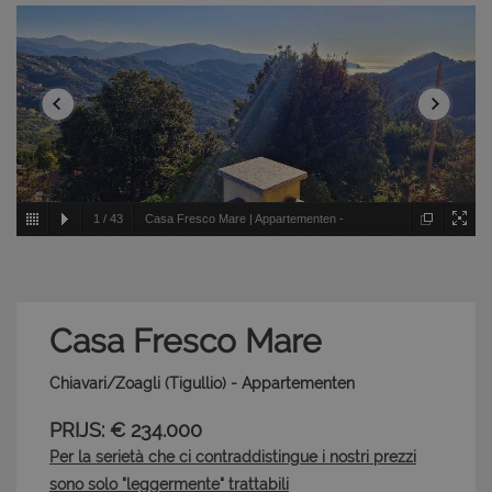
1
/
43
Casa Fresco Mare | Appartementen -
Chiavari/Zoagli - Tigullio
Casa Fresco Mare
Chiavari/Zoagli (Tigullio) - Appartementen
PRIJS: € 234.000
Per la serietà che ci contraddistingue i nostri prezzi
sono solo "leggermente" trattabili