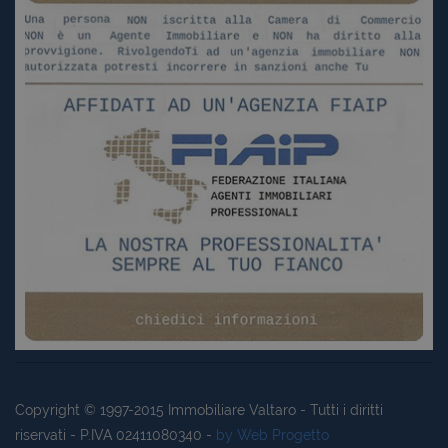
Copyright © 1997-2015
Immobiliare Valtaro
- Tutti i diritti
riservati - P.IVA 02411080340 -
by Web Progetto