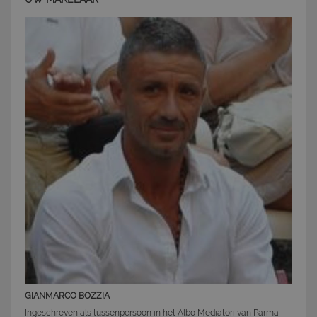
degli utenti e la gestione dell'account. Il sito Web
non può essere utilizzato correttamente senza i
cookie strettamente necessari.
Nome
Provider
/
Dominio
Scadenza
PHPSESSID
Sessione
PHP.net
www.latuacasainsardegna.com
GIANMARCO BOZZIA
Ingeschreven als tussenpersoon in het Albo Mediatori van Parma