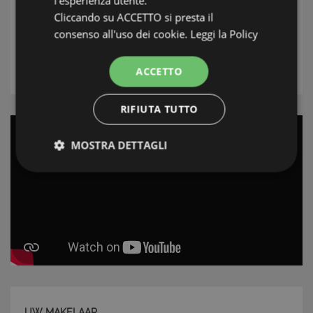
l'esperienza utente.
Plaats
Cliccando su ACCETTO si presta il
Type
consenso all'uso dei cookie.
Leggi la Policy
ZOEK
ACCETTO
RIFIUTA TUTTO
MOSTRA DETTAGLI
Strettamente necessari e Statistiche
Strettamente necessari e Statistiche
I cookie strettamente necessari consentono
funzionalità del sito Web principale come l'accesso
UW MAKELAAR