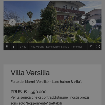
1
/
49
Villa Versilia | Luxe huizen & villa's - Forte dei
Marmi - Versilia
Villa Versilia
Forte dei Marmi (Versilia) - Luxe huizen & villa's
PRIJS: € 1.590.000
Per la serietà che ci contraddistingue i nostri prezzi
sono solo "leggermente" trattabili