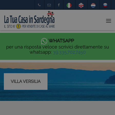
Tog
nav
WHATSAPP
per una risposta veloce scrivici direttamente su
whatsapp:
39.335.702.7450
VILLA VERSILIA