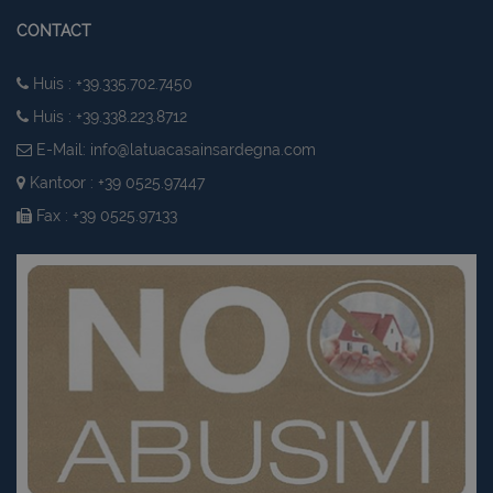
CONTACT
Huis : +39.335.702.7450
Huis : +39.338.223.8712
E-Mail:
info@latuacasainsardegna.com
Kantoor : +39 0525.97447
Fax : +39 0525.97133