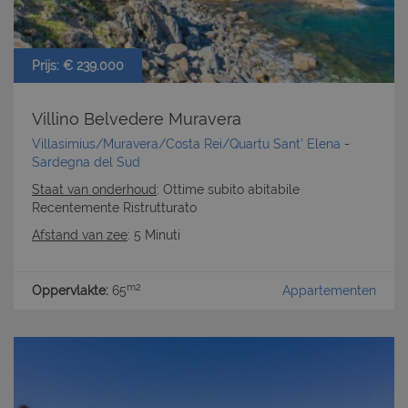
cookie strettamente necessari.
Nome
Provider
/
Dominio
Scadenza
PHPSESSID
Sessione
PHP.net
Prijs: € 239.000
www.latuacasainsardegna.com
Villino Belvedere Muravera
Villasimius/Muravera/Costa Rei/Quartu Sant' Elena
-
Sardegna del Sud
Staat van onderhoud
: Ottime subito abitabile
Recentemente Ristrutturato
Afstand van zee
: 5 Minuti
m2
Oppervlakte:
65
Appartementen