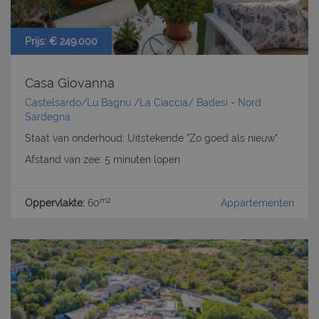
Prijs: € 249.000
Casa Giovanna
Castelsardo/Lu Bagnu /La Ciaccia/ Badesi
-
Nord
Sardegna
Staat van onderhoud: Uitstekende "Zo goed als nieuw"
Afstand van zee: 5 minuten lopen
m2
Oppervlakte:
60
Appartementen