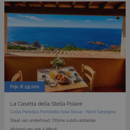
Prijs: € 135.000
La Casetta della Stella Polare
Costa Paradiso Portobello Isola Rossa
-
Nord Sardegna
Staat van onderhoud: Ottime subito abitabile
Afstand van zee: 5 Minuti