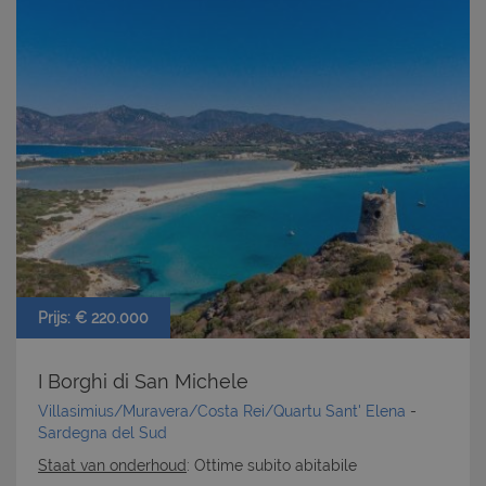
Prijs: € 220.000
I Borghi di San Michele
Villasimius/Muravera/Costa Rei/Quartu Sant' Elena
-
Sardegna del Sud
Staat van onderhoud
: Ottime subito abitabile