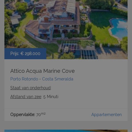
Prijs: € 298.000
Attico Acqua Marine Cove
Porto Rotondo
-
Costa Smeralda
Staat van onderhoud
:
Afstand van zee
: 5 Minuti
m2
Oppervlakte:
70
Appartementen