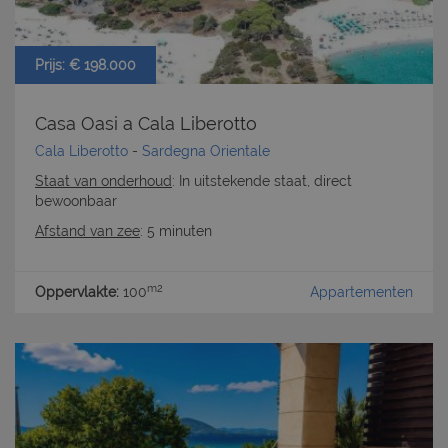
Prijs: € 198.000
Casa Oasi a Cala Liberotto
Cala Liberotto
-
Sardegna Orientale
Staat van onderhoud
: In uitstekende staat, direct
bewoonbaar
Afstand van zee
: 5 minuten
m2
Oppervlakte:
100
Appartementen