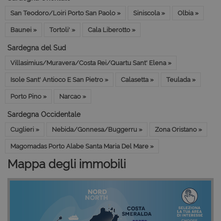
San Teodoro/Loiri Porto San Paolo »
Siniscola »
Olbia »
Baunei »
Tortoli' »
Cala Liberotto »
Sardegna del Sud
Villasimius/Muravera/Costa Rei/Quartu Sant' Elena »
Isole Sant' Antioco E San Pietro »
Calasetta »
Teulada »
Porto Pino »
Narcao »
Sardegna Occidentale
Cuglieri »
Nebida/Gonnesa/Buggerru »
Zona Oristano »
Magomadas Porto Alabe Santa Maria Del Mare »
Mappa degli immobili