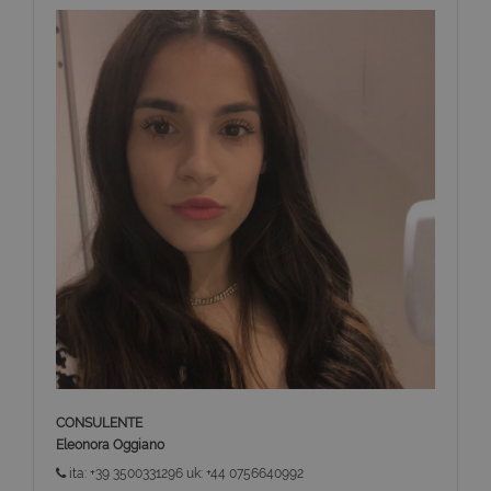
CONSULENTE
Eleonora Oggiano
ita: +39 3500331296 uk: +44 0756640992