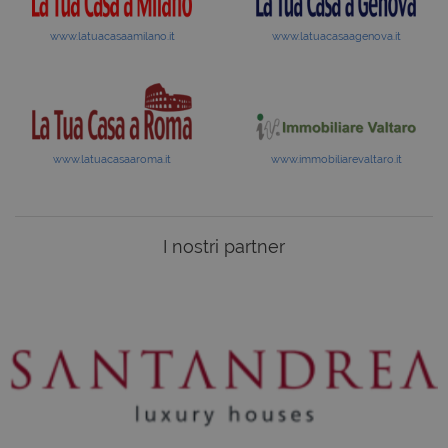
www.latuacasaamilano.it
www.latuacasaagenova.it
www.latuacasaaroma.it
www.immobiliarevaltaro.it
I nostri partner