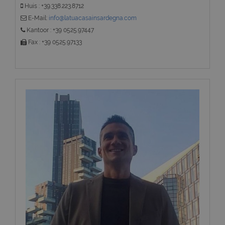
Huis : +39.338.223.8712
E-Mail:
info@latuacasainsardegna.com
Kantoor : +39 0525.97447
Fax : +39 0525.97133