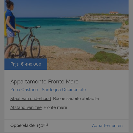
CookieScriptConsent
6 mesi 5
CookieScript
giorni
www.latuacasainsardegna.com
Prijs: € 490.000
Appartamento Fronte Mare
Zona Oristano
-
Sardegna Occidentale
Staat van onderhoud
: Buone saubito abitabile
Afstand van zee
: Fronte mare
m2
Oppervlakte:
150
Appartementen