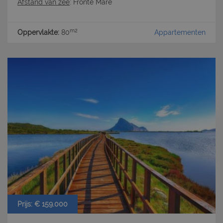
Afstand van zee
: Fronte Mare
m2
Oppervlakte:
80
Appartementen
Prijs: € 159.000