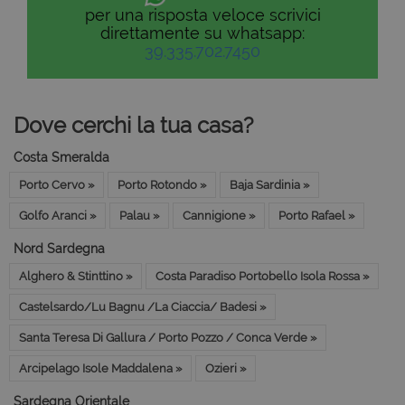
per una risposta veloce scrivici
direttamente su whatsapp:
39.335.702.7450
Dove cerchi la tua casa?
Costa Smeralda
Porto Cervo »
Porto Rotondo »
Baja Sardinia »
Golfo Aranci »
Palau »
Cannigione »
Porto Rafael »
Nord Sardegna
Alghero & Stinttino »
Costa Paradiso Portobello Isola Rossa »
Castelsardo/Lu Bagnu /La Ciaccia/ Badesi »
Santa Teresa Di Gallura / Porto Pozzo / Conca Verde »
Arcipelago Isole Maddalena »
Ozieri »
Sardegna Orientale