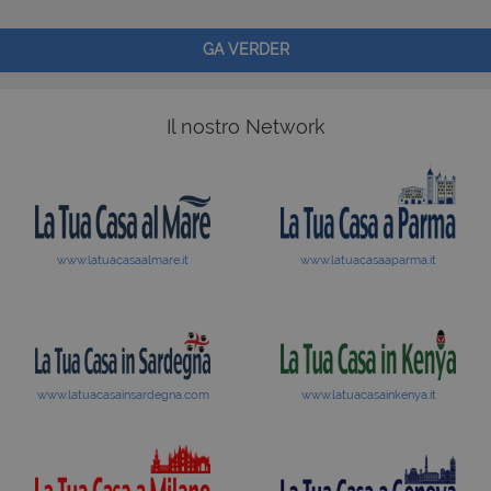
GA VERDER
Il nostro Network
www.latuacasaalmare.it
www.latuacasaaparma.it
www.latuacasainsardegna.com
www.latuacasainkenya.it