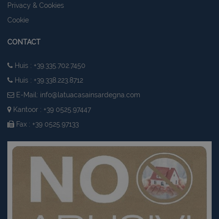
Privacy & Cookies
Cookie
CONTACT
Huis : +39.335.702.7450
Huis : +39.338.223.8712
E-Mail:
info@latuacasainsardegna.com
Kantoor : +39 0525.97447
Fax : +39 0525.97133