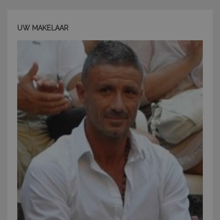
I cookie strettamente necessari consentono
funzionalità del sito Web principale come l'accesso
degli utenti e la gestione dell'account. Il sito Web
non può essere utilizzato correttamente senza i
UW MAKELAAR
cookie strettamente necessari.
Nome
Provider
/
Dominio
Scadenza
PHPSESSID
Sessione
PHP.net
www.latuacasainsardegna.com