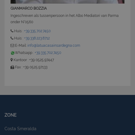
GIANMARCO BOZZIA
Ingeschreven als tussenpersoon in het Albo Mediatori van Parma
onder N°0560
Huis :
+39.335.702.7450
CookieScriptConsent
6 mesi 5
CookieScript
Huis :
+39.338.223.8712
giorni
www.latuacasainsardegna.com
E-Mail:
info@latuacasainsardegna.com
Whatsapp :
+39.335.702.7450
Kantoor : +39 0525.97447
Fax : +39 0525.97133
ZONE
Costa Smeralda