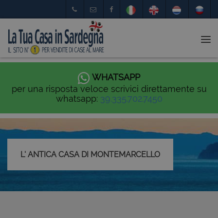
Tog
nav
WHATSAPP
per una risposta veloce scrivici direttamente su
whatsapp:
39.335.702.7450
L' ANTICA CASA DI MONTEMARCELLO