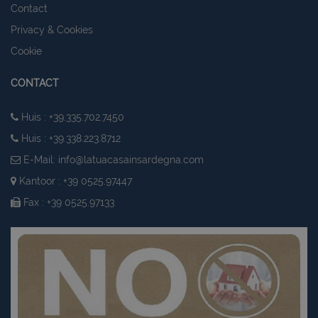
Contact
Privacy & Cookies
Cookie
CONTACT
Huis : +39.335.702.7450
Huis : +39.338.223.8712
E-Mail:
info@latuacasainsardegna.com
Kantoor : +39 0525.97447
Fax : +39 0525.97133