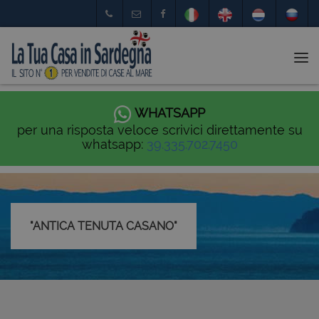
Tog
nav
WHATSAPP
per una risposta veloce scrivici direttamente su
whatsapp:
39.335.702.7450
"ANTICA TENUTA CASANO"