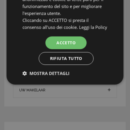
funzionamento del sito e per migliorare
Terrein:
4000 mq
l'esperienza utente.
Cliccando su ACCETTO si presta il
Staat van onderhoud
Ottime subito
consenso all'uso dei cookie.
Leggi la Policy
Abitabile
ACCETTO
INFORMATIE: ISOLE DELLA SICILIA
RIFIUTA TUTTO
TAG: Huizen en villa's, Pantelleria, Isole della
Sicilia
MOSTRA DETTAGLI
Strettamente necessari e Statistiche
UW MAKELAAR
Strettamente necessari e Statistiche