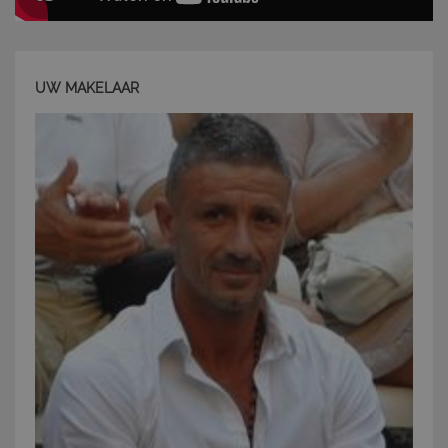
UW MAKELAAR
CookieScriptConsent
6 mesi 5
CookieScript
giorni
www.latuacasainsardegna.com