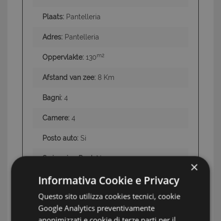
Plaats:
Pantelleria
Adres:
Pantelleria
m2
Oppervlakte:
130
Afstand van zee:
8 Km
Bagni:
4
Camere:
4
Posto auto:
Si
Swimming Pool:
No
×
Informativa Cookie e Privacy
Terrazzo:
Si
Questo sito utilizza cookies tecnici, cookie
Aria condizionata:
Si
Google Analytics preventivamente
anonimizzati e cookie di terze parti per il
Giardino:
Si