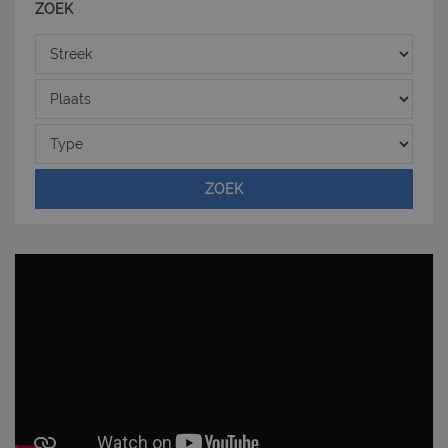
ZOEK
I cookie strettamente necessari consentono
funzionalità del sito Web principale come l'accesso
Streek
degli utenti e la gestione dell'account. Il sito Web
non può essere utilizzato correttamente senza i
cookie strettamente necessari.
Plaats
Nome
Provider
/
Dominio
Scadenza
Type
PHPSESSID
Sessione
PHP.net
www.latuacasainsardegna.com
ZOEK