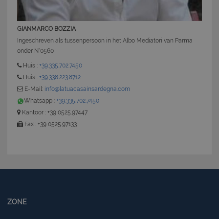
GIANMARCO BOZZIA
Ingeschreven als tussenpersoon in het Albo Mediatori van Parma
onder N°0560
Huis :
+39.335.702.7450
Huis :
+39.338.223.8712
E-Mail:
info@latuacasainsardegna.com
Whatsapp :
+39.335.702.7450
Kantoor : +39 0525.97447
Fax : +39 0525.97133
ZONE