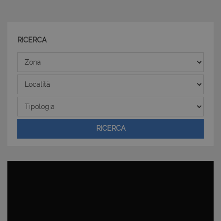
RICERCA
Zona
CookieScriptConsent
6 mesi 5
CookieScript
Località
giorni
www.latuacasainsardegna.com
Tipologia
RICERCA