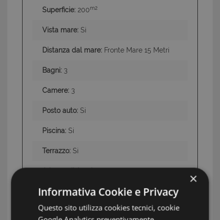
m2
Superficie:
200
Vista mare:
Si
Distanza dal mare:
Fronte Mare 15 Metri
Bagni:
3
Camere:
3
Posto auto:
Si
Piscina:
Si
Terrazzo:
Si
Aria condizionata:
Si
×
Informativa Cookie e Privacy
Terreno:
Terrazza di 200 mq e Piscina e 2
posti auto coperti
Questo sito utilizza cookies tecnici, cookie
Google Analytics preventivamente