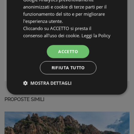
Condizioni
Ottime Pari al Nuovo
anonimizzati e cookie di terze parti per il
funzionamento del sito e per migliorare
l'esperienza utente.
INFORMAZIONI: NORD SARDEGNA
Cliccando su ACCETTO si presta il
consenso all'uso dei cookie.
Leggi la Policy
TAG: Appartamenti, Alghero & Stintino, Nord
Sardegna
ACCETTO
L'AGENTE
RIFIUTA TUTTO
MOSTRA DETTAGLI
Strettamente necessari e Statistiche
PROPOSTE SIMILI