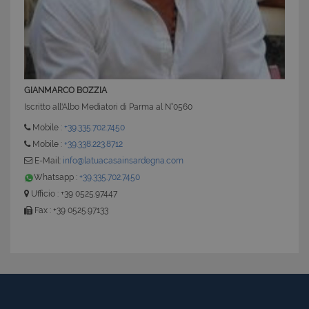
GIANMARCO BOZZIA
Iscritto all'Albo Mediatori di Parma al N°0560
Mobile :
+39.335.702.7450
Mobile :
+39.338.223.8712
E-Mail:
info@latuacasainsardegna.com
Whatsapp :
+39.335.702.7450
Ufficio : +39 0525.97447
Fax : +39 0525.97133