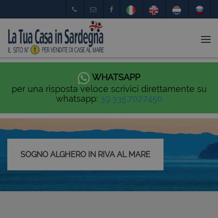
Tog
nav
WHATSAPP
per una risposta veloce scrivici direttamente su
whatsapp:
39.335.702.7450
SOGNO ALGHERO IN RIVA AL MARE