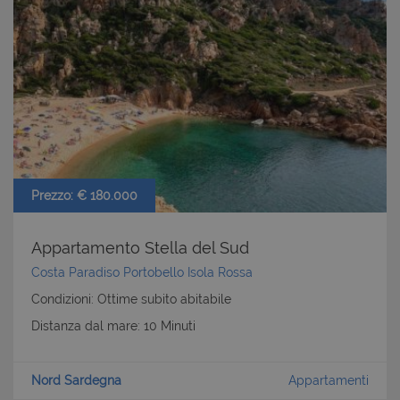
Strettamente necessari e Statistiche
I cookie strettamente necessari consentono
funzionalità del sito Web principale come l'accesso
degli utenti e la gestione dell'account. Il sito Web
non può essere utilizzato correttamente senza i
cookie strettamente necessari.
Nome
Provider
/
Dominio
Scadenza
PHPSESSID
Sessione
PHP.net
www.latuacasainsardegna.com
Prezzo: € 180.000
Appartamento Stella del Sud
Costa Paradiso Portobello Isola Rossa
Condizioni: Ottime subito abitabile
Distanza dal mare: 10 Minuti
Nord Sardegna
Appartamenti