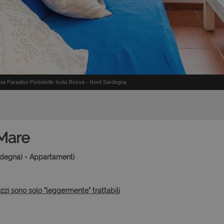
ta Paradiso Portobello Isola Rossa - Nord Sardegna
Mare
rdegna) - Appartamenti
ezzi sono solo "leggermente" trattabili