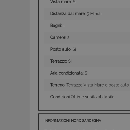
Vista mare:
Si
Distanza dal mare:
5 Minuti
Bagni:
1
Camere:
2
I cookie strettamente
dell'account. Il sito
Posto auto:
Si
Nome
PHPSESSID
Terrazzo:
Si
Aria condizionata:
Si
Terreno:
Terrazze Vista Mare e posto auto
CookieScriptConse
Condizioni
Ottime subito abitabile
INFORMAZIONI: NORD SARDEGNA