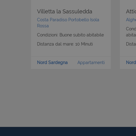
Villetta la Sassuledda
Att
Costa Paradiso Portobello Isola
Alghe
Rossa
Condi
Condizioni: Buone subito abitabile
abita
Distanza dal mare: 10 Minuti
Dist
Nord Sardegna
Appartamenti
Nord