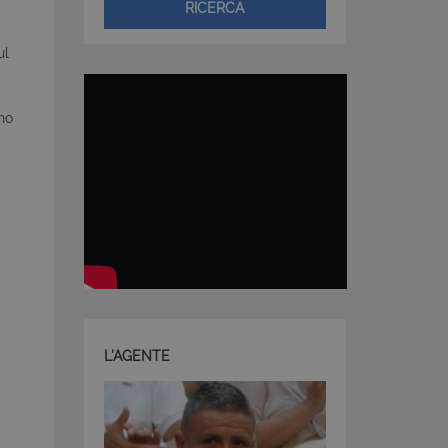
RICERCA
ul
no
L'AGENTE