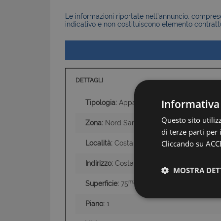
Le informazioni riportate nell’annuncio, comprese 
indicativo e non costituiscono elemento contratt
DETTAGLI
Informativa
Tipologia:
Appartamenti
Questo sito utili
Zona:
Nord Sardegna
di terze parti per
Cliccando su ACCE
Località:
Costa Paradiso Portobello Isola 
Indirizzo:
Costa Paradiso
MOSTRA DET
m2
Superficie:
75
Piano:
1