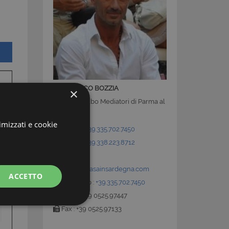
GIANMARCO BOZZIA
×
Iscritto all'Albo Mediatori di Parma al
N°0560
imizzati e cookie
Mobile :
+39.335.702.7450
Mobile :
+39.338.223.8712
E-Mail:
info@latuacasainsardegna.com
ACCETTO
Whatsapp :
+39.335.702.7450
Ufficio : +39 0525.97447
Fax : +39 0525.97133