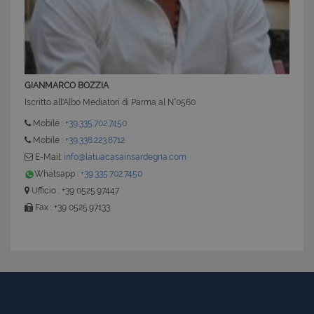
GIANMARCO BOZZIA
Iscritto all'Albo Mediatori di Parma al N°0560
Mobile :
+39.335.702.7450
Mobile :
+39.338.223.8712
E-Mail:
info@latuacasainsardegna.com
Whatsapp :
+39.335.702.7450
Ufficio : +39 0525.97447
Fax : +39 0525.97133