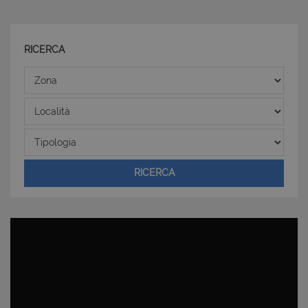
RICERCA
Zona
Località
Tipologia
RICERCA
CookieScriptConsent
6 mesi 5
CookieScript
giorni
www.latuacasainsardegna.com