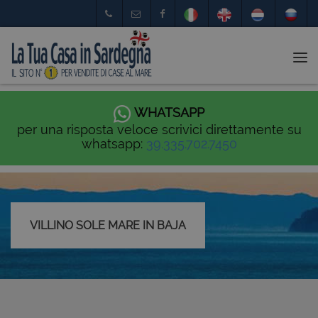
Tog
nav
WHATSAPP
per una risposta veloce scrivici direttamente su
whatsapp:
39.335.702.7450
VILLINO SOLE MARE IN BAJA