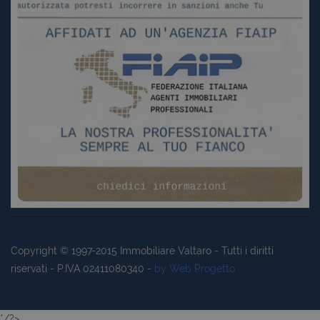
Copyright © 1997-2015
Immobiliare Valtaro
- Tutti i diritti
riservati - P.IVA 02411080340 -
by Web Progetto
*/?>