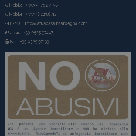
Mobile : +39.335.702.7450
Mobile : +39.338.223.8712
E-Mail:
info@latuacasainsardegna.com
Ufficio : +39 0525.97447
Fax : +39 0525.97133