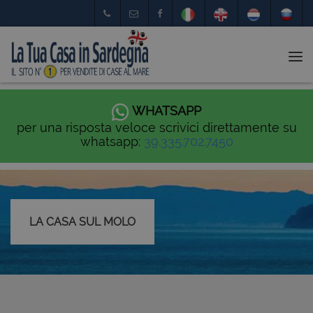
Tog
nav
WHATSAPP
per una risposta veloce scrivici direttamente su
whatsapp:
39.335.702.7450
LA CASA SUL MOLO