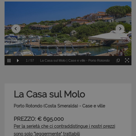
1
/
57
La Casa sul Molo | Case e ville - Porto Rotondo
- Costa Smeralda
La Casa sul Molo
Porto Rotondo (Costa Smeralda) - Case e ville
PREZZO: € 695.000
Per la serietà che ci contraddistingue i nostri prezzi
sono solo "leggermente" trattabili