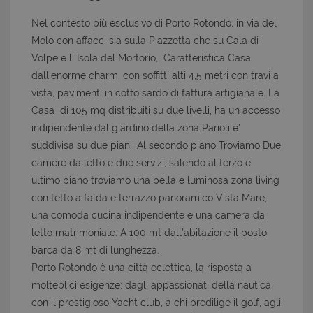
Nel contesto più esclusivo di Porto Rotondo, in via del
Molo con affacci sia sulla Piazzetta che su Cala di
Volpe e l' Isola del Mortorio, Caratteristica Casa
dall'enorme charm, con soffitti alti 4,5 metri con travi a
vista, pavimenti in cotto sardo di fattura artigianale. La
Casa di 105 mq distribuiti su due livelli, ha un accesso
indipendente dal giardino della zona Parioli e'
suddivisa su due piani. Al secondo piano Troviamo Due
camere da letto e due servizi, salendo al terzo e
ultimo piano troviamo una bella e luminosa zona living
con tetto a falda e terrazzo panoramico Vista Mare;
una comoda cucina indipendente e una camera da
letto matrimoniale. A 100 mt dall'abitazione il posto
barca da 8 mt di lunghezza.
Porto Rotondo è una città eclettica, la risposta a
molteplici esigenze: dagli appassionati della nautica,
con il prestigioso Yacht club, a chi predilige il golf, agli