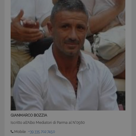
CookieScriptConsent
6 mesi 5
CookieScript
giorni
www.latuacasainsardegna.com
GIANMARCO BOZZIA
Iscritto all'Albo Mediatori di Parma al N°0560
Mobile :
+39.335.702.7450