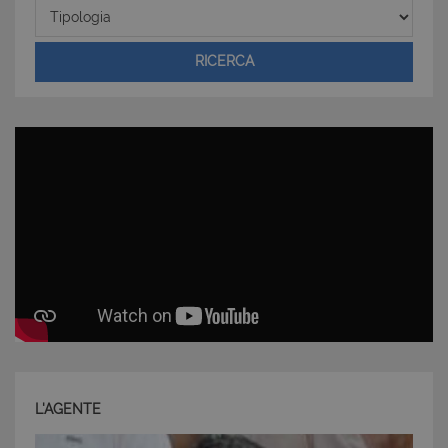
Tipologia
cookie strettamente necessari.
Nome
Provider
/
Dominio
Scadenza
RICERCA
PHPSESSID
Sessione
PHP.net
www.latuacasainsardegna.com
L'AGENTE