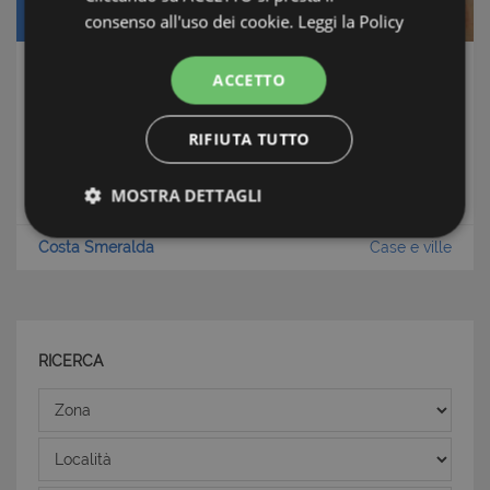
consenso all'uso dei cookie.
Leggi la Policy
Prezzo: € 650.000
ACCETTO
Villa Laconia Beach
Cannigione
RIFIUTA TUTTO
Condizioni: Nuova mai abitata
Distanza dal mare: 300 Metri
MOSTRA DETTAGLI
Strettamente necessari e Statistiche
Costa Smeralda
Case e ville
RICERCA
Strettamente necessari e Statistiche
Zona
I cookie strettamente necessari consentono
Località
funzionalità del sito Web principale come l'accesso
degli utenti e la gestione dell'account. Il sito Web
non può essere utilizzato correttamente senza i