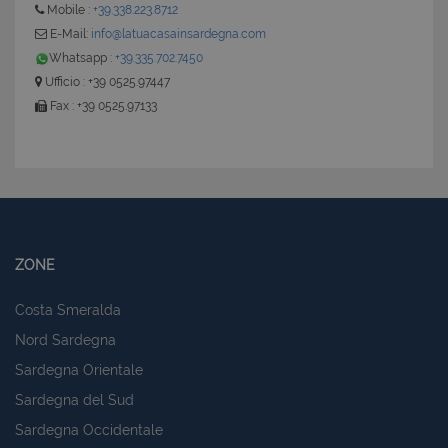
Mobile :
+39.338.223.8712
E-Mail:
info@latuacasainsardegna.com
Whatsapp :
+39.335.702.7450
Ufficio : +39 0525.97447
Fax : +39 0525.97133
ZONE
Costa Smeralda
Nord Sardegna
Sardegna Orientale
Sardegna del Sud
Sardegna Occidentale