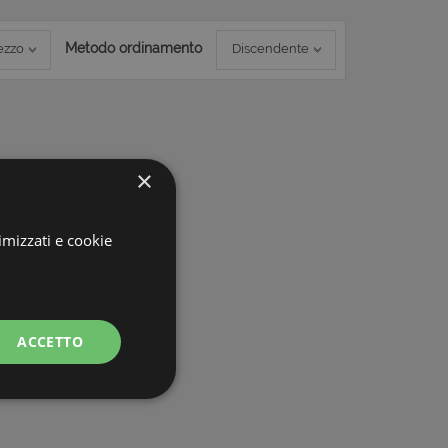
Metodo ordinamento
ezzo
Discendente
×
imizzati e cookie
ACCETTO