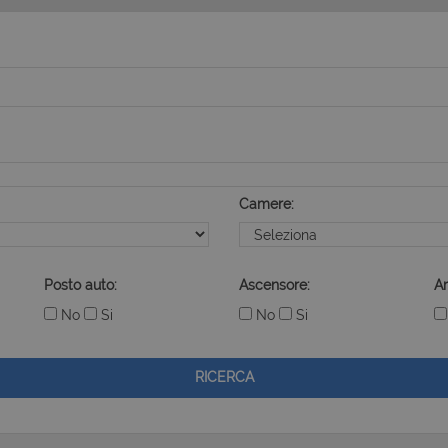
Camere:
Posto auto:
Ascensore:
Ar
No
Si
No
Si
RICERCA