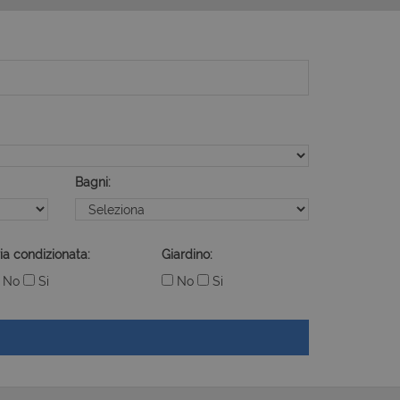
Bagni:
ia condizionata:
Giardino:
No
Si
No
Si