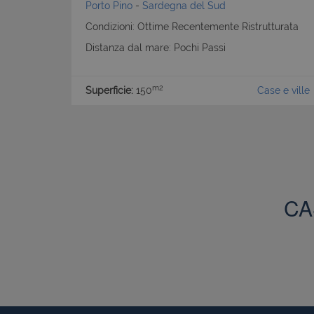
Porto Pino
-
Sardegna del Sud
Condizioni: Ottime Recentemente Ristrutturata
Distanza dal mare: Pochi Passi
m2
Superficie:
150
Case e ville
I cookie strettamente
dell'account. Il sito
Nome
PHPSESSID
CA
CookieScriptConse