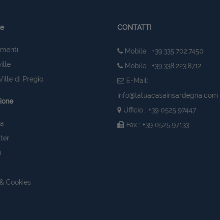
ie
CONTATTI
menti
Mobile : +39.335.702.7450
ille
Mobile : +39.338.223.8712
ille di Pregio
E-Mail:
info@latuacasainsardegna.com
ione
Ufficio : +39 0525.97447
ia
Fax : +39 0525.97133
ter
i
 & Cookies