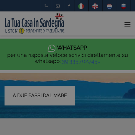
Tog
nav
WHATSAPP
per una risposta veloce scrivici direttamente su
whatsapp:
39.335.702.7450
A DUE PASSI DAL MARE