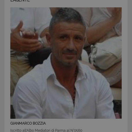
L'AGENTE
degli utenti e la gestione dell'account. Il sito Web
non può essere utilizzato correttamente senza i
cookie strettamente necessari.
Nome
Provider
/
Dominio
Scadenza
PHPSESSID
Sessione
PHP.net
www.latuacasainsardegna.com
GIANMARCO BOZZIA
Iscritto all'Albo Mediatori di Parma al N°0560