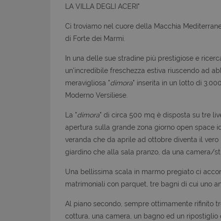
LA VILLA DEGLI ACERI"
Ci troviamo nel cuore della Macchia Mediterranea
di Forte dei Marmi.
In una delle sue stradine più prestigiose e ricerc
un'incredibile freschezza estiva riuscendo ad ab
meravigliosa "
dimora
" inserita in un lotto di 3.
Moderno Versiliese.
La "
dimora
" di circa 500 mq è disposta su tre liv
apertura sulla grande zona giorno open space id
veranda che da aprile ad ottobre diventa il vero r
giardino che alla sala pranzo, da una camera/st
Una bellissima scala in marmo pregiato ci accom
matrimoniali con parquet, tre bagni di cui uno a
Al piano secondo, sempre ottimamente rifinito t
cottura, una camera, un bagno ed un ripostiglio 