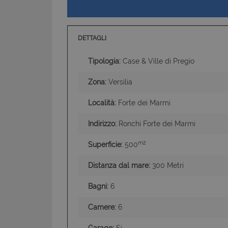
DETTAGLI
I cookie strettamente
Tipologia:
Case & Ville di Pregio
dell'account. Il sito
Zona:
Versilia
Nome
PHPSESSID
Località:
Forte dei Marmi
Indirizzo:
Ronchi Forte dei Marmi
m2
Superficie:
500
CookieScriptConse
Distanza dal mare:
300 Metri
Bagni:
6
Camere:
6
Garage:
Si