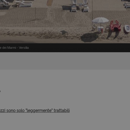
te dei Marmi - Versilia
o
ezzi sono solo "leggermente" trattabili