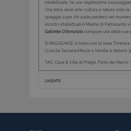
intellettuale, ha una vegetazione lussureggian
Una terra dove arte, cultura e natura sono le
spiaggia o per chi vuole perdersi nei mumero
incontri intellettuali.A Marina di Pietrasanta 
Gabriele D'Annunzio
compose una delle sue più
SI RAGGIUNGE in treno con la linea Tirrenica, 
LI,uscita Sarzana,Massa o Versilia e distano 30
TAG: Case & Ville di Pregio, Forte dei Marmi, 
L'AGENTE