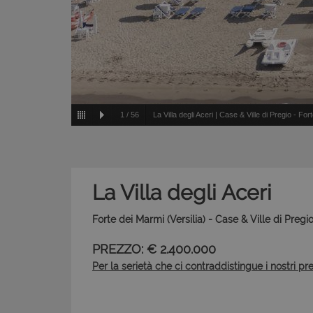
1
/
56
La Villa degli Aceri | Case & Ville di Pregio - For
La Villa degli Aceri
Forte dei Marmi (Versilia) - Case & Ville di Pregi
PREZZO: € 2.400.000
Per la serietà che ci contraddistingue i nostri pr