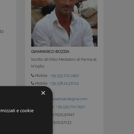
to
GIANMARCO BOZZIA
Iscritto all'Albo Mediatori di Parma al
N°0560
Mobile :
+39.335.702.7450
Mobile :
+39.338.223.8712
×
E-Mail:
info@latuacasainsardegna.com
Whatsapp :
+39.335.702.7450
imizzati e cookie
Ufficio : +39 0525.97447
Fax : +39 0525.97133