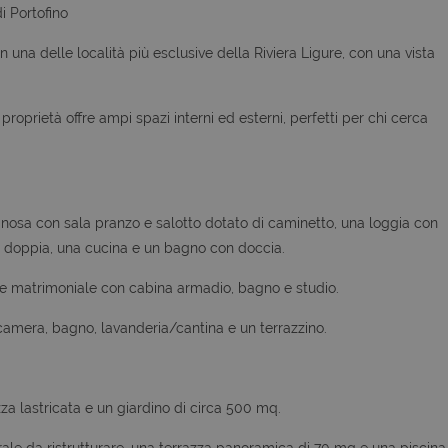
i Portofino
n una delle località più esclusive della Riviera Ligure, con una vista
oprietà offre ampi spazi interni ed esterni, perfetti per chi cerca
inosa con sala pranzo e salotto dotato di caminetto, una loggia con
 doppia, una cucina e un bagno con doccia.
ite matrimoniale con cabina armadio, bagno e studio.
camera, bagno, lavanderia/cantina e un terrazzino.
zza lastricata e un giardino di circa 500 mq.
le da ristrutturare, una terrazza panoramica di 70 mq e una piscina