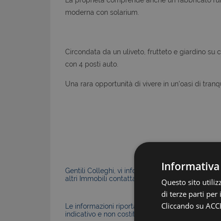
moderna con solarium.
Circondata da un uliveto, frutteto e giardino su 
con 4 posti auto.
Una rara opportunità di vivere in un'oasi di tranqu
Informativa
Gentili Colleghi, vi informiamo che la Nostra Agen
altri Immobili contattateci senza problemi.
Questo sito utili
di terze parti per
Cliccando su ACCE
Le informazioni riportate nell’annuncio, comprese 
indicativo e non costituiscono elemento contratt