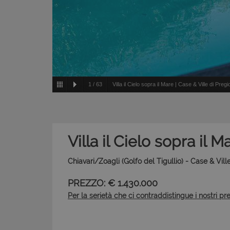
1
/
63
Villa il Cielo sopra il Mare | Case & Ville di Pregi
Villa il Cielo sopra il M
Chiavari/Zoagli (Golfo del Tigullio) - Case & Vill
PREZZO: € 1.430.000
Per la serietà che ci contraddistingue i nostri pr