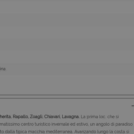
nt
6 mesi 5
Questo cookie viene utilizzato dal s
CookieScript
giorni
Script.com per ricordare le preferen
www.latuacasainsardegna.com
cookie dei visitatori. È necessario ch
cookie di Cookie-Script.com funzion
ina
rita, Rapallo, Zoagli, Chiavari, Lavagna.
La prima loc. che si
matissimo centro turistico invernale ed estivo, un angolo di paradiso
ato dalla tipica macchia mediterranea. Avanzando lungo la costa si