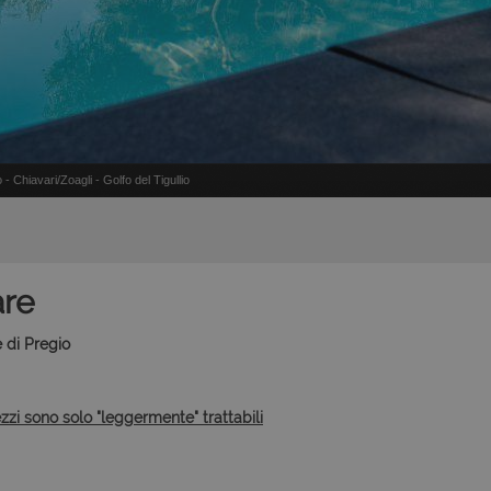
o - Chiavari/Zoagli - Golfo del Tigullio
are
e di Pregio
ezzi sono solo "leggermente" trattabili