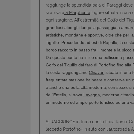
raggiunge la splendida baia di
Paraggi
dove 
si arriva a
S.Margherita
Ligure situata in una d
ogni stagione. All'estremità del Golfo del Tigu
grandiosi alberghi lungo la passaggiata a mare, 
artistiche, mondane e sportive, oltre che per la
Tigullio.
Procedendo ad est di Rapallo, la costa
borgo raccolto in basso fra il monte e la piccol
Da questo punto ha inizio una bellissima passe
Golfo del Tigullio dal faro di Porfofino fino alla
la costa raggiungiamo
Chiavari
situato in una fe
frequentata stazione balneare e conserva un car
è anche una bella cttà moderna, con spaziosi vi
dell'Entella, si trova
Lavagna
, moderna cittadi
un moderno ed ampio porto turistico ed una
SI RAGGIUNGE in treno con la linea Roma-Geno
(eccetto Portofino); in auto con l'autostrada