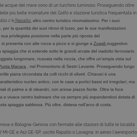
le acque del mare sono di un turchino luminoso. Proseguendo oltre
elle più belle insenature del Golfo e stazione turistica frequentata in
llio c'è
Rapallo.
altro centro turistico rinomatissimo. Per i suoi
per la quantità dei suoi ritrovi di lusso, per le sue manifestazioni
 sua privilegiata posizione nella parte più riposta del
 si presenta con alte rocce a picco e si giunge a
Zoagli
suggestivo
a spiaggia che si estende sotto le grandi arcate del viadotto ferroviario.
ggiata lungomare, ricavata nella roccia, che offre un'ampia vista sul
Punta Manara
, nel Promontorio di Sestri Levante. Proseguendo lungo
rtile piana circondata da colli ricchi di oliveti. Chiavari è una
atteristico nucleo antico, con le case a portici bassi ed irregolari; ma
ali di palme e di oleandri, con ariose piazze fiorite.
Oltre la foce
na e vivace centro balneare che va sempre più espandendosi dotata di
 vasta spiaggia sabbiosa. Più oltre, distesa nell'arco di costa.
va e Bologna-Genova con fermate alle stazioni di tutte le località
 A7 MI-GE e A12 GE-SP, uscite Rapallo o Lavagna; in aereo l'aereoporto