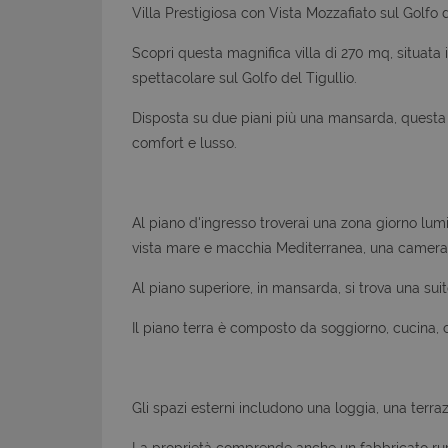
Villa Prestigiosa con Vista Mozzafiato sul Golfo d
Scopri questa magnifica villa di 270 mq, situata i
spettacolare sul Golfo del Tigullio.
Disposta su due piani più una mansarda, questa pr
comfort e lusso.
Al piano d'ingresso troverai una zona giorno lum
vista mare e macchia Mediterranea, una camera
Al piano superiore, in mansarda, si trova una su
Il piano terra è composto da soggiorno, cucina, 
Gli spazi esterni includono una loggia, una terra
La proprietà comprende anche un fabbricato rura