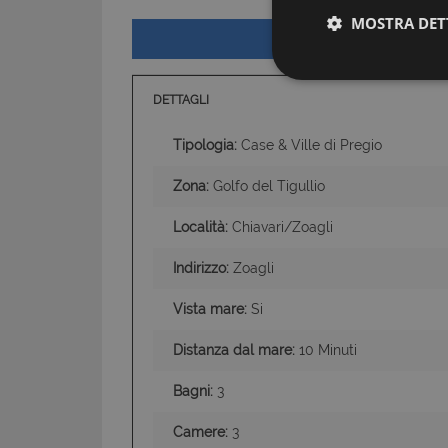
MOSTRA DET
DETTAGLI
Tipologia:
Case & Ville di Pregio
Zona:
Golfo del Tigullio
Località:
Chiavari/Zoagli
I cookie strettamente
Indirizzo:
Zoagli
dell'account. Il sito
Nome
Vista mare:
Si
PHPSESSID
Distanza dal mare:
10 Minuti
Bagni:
3
Camere:
3