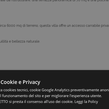
circa 6000 mq di terreno, questa villa offre un accesso carrabile priva
illità e bellezza naturale.
 Cookie e Privacy
zia Collabora con Tutti, quindi se avete clienti interessati a questo o
zza cookies tecnici, cookie Google Analytics preventivamente anon
 il funzionamento del sito e per migliorare l'esperienza utente.
TTO si presta il consenso all'uso dei cookie.
Leggi la Policy
le metrature e le descrizioni degli ambienti, sono fornite a titolo
uale