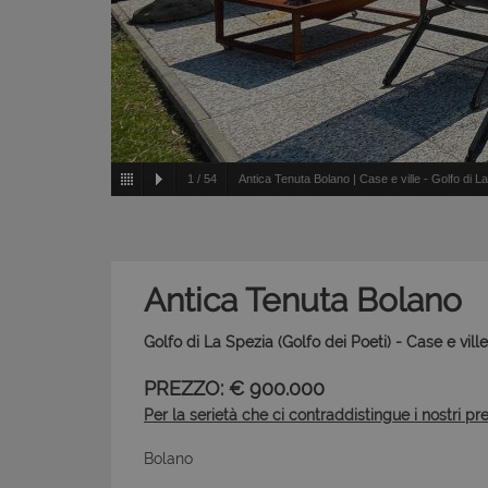
1
/
54
Antica Tenuta Bolano | Case e ville - Golfo di La
Antica Tenuta Bolano
Golfo di La Spezia (Golfo dei Poeti) - Case e ville
PREZZO: € 900.000
Per la serietà che ci contraddistingue i nostri pr
Bolano