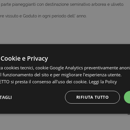
ga parte pianeggianti con destinazione seminativo arborea e uliveto.
e vissuto e Goduto in ogni periodo dell' anno.
zia Collabora con Tutti, quindi se avete clienti interessati a questo o
 Cookie e Privacy
zza cookies tecnici, cookie Google Analytics preventivamente anon
 il funzionamento del sito e per migliorare l'esperienza utente.
le metrature e le descrizioni degli ambienti, sono fornite a titolo
TTO si presta il consenso all'uso dei cookie.
Leggi la Policy
uale
CONTATTACI
TAGLI
RIFIUTA TUTTO
Strettamente necessari e Statistiche