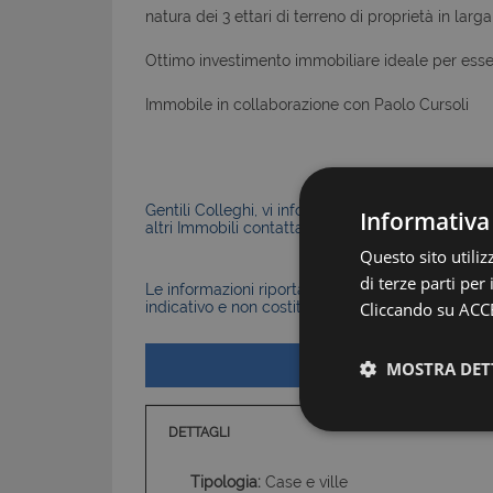
natura dei 3 ettari di terreno di proprietà in lar
Ottimo investimento immobiliare ideale per esser
Immobile in collaborazione con Paolo Cursoli
Gentili Colleghi, vi informiamo che la Nostra Agen
Informativa
altri Immobili contattateci senza problemi.
Questo sito utili
di terze parti per
Le informazioni riportate nell’annuncio, comprese 
Cliccando su ACCE
indicativo e non costituiscono elemento contratt
MOSTRA DET
DETTAGLI
Tipologia:
Case e ville