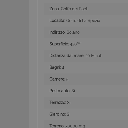
Zona:
Golfo dei Poeti
Località:
Golfo di La Spezia
Indirizzo:
Bolano
I cookie strettamente
dell'account. Il sito
m2
Superficie:
420
Nome
Distanza dal mare:
20 Minuti
PHPSESSID
Bagni:
4
Camere:
5
CookieScriptConse
Posto auto:
Si
Terrazzo:
Si
Giardino:
Si
Terreno:
30000 mq