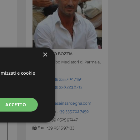
×
GIANMARCO BOZZIA
Iscritto all'Albo Mediatori di Parma al
N°0560
imizzati e cookie
Mobile :
+39.335.702.7450
Mobile :
+39.338.223.8712
E-Mail:
info@latuacasainsardegna.com
ACCETTO
Whatsapp :
+39.335.702.7450
Ufficio : +39 0525.97447
Fax : +39 0525.97133