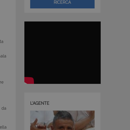
RICERCA
ta
sala
re
L'AGENTE
, da
ella