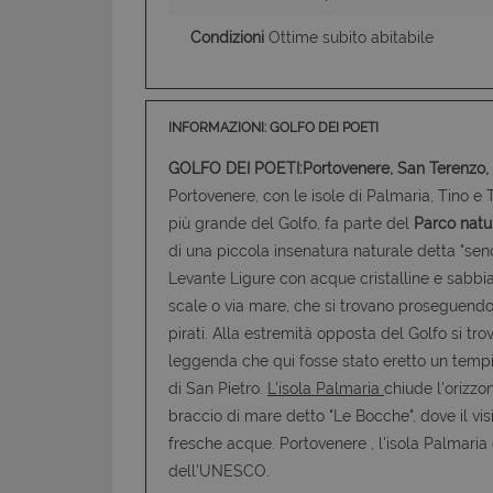
Condizioni
Ottime subito abitabile
INFORMAZIONI: GOLFO DEI POETI
GOLFO DEI POETI:Portovenere, San Terenzo, Le
Portovenere, con le isole di Palmaria, Tino e T
più grande del Golfo, fa parte del
Parco natu
di una piccola insenatura naturale detta "sen
Levante Ligure con acque cristalline e sabbia 
scale o via mare, che si trovano proseguend
pirati. Alla estremità opposta del Golfo si tr
leggenda che qui fosse stato eretto un tempi
di San Pietro.
L'isola Palmaria
chiude l'orizz
braccio di mare detto "Le Bocche", dove il vi
fresche acque. Portovenere , l'isola Palmaria
dell'UNESCO.