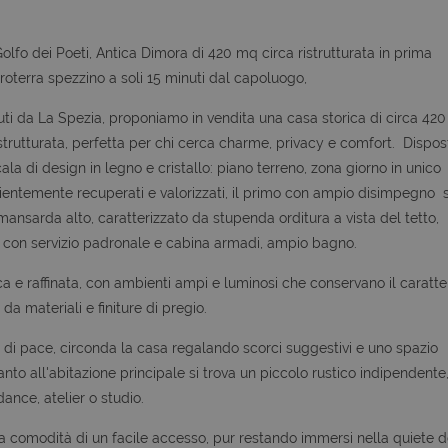
olfo dei Poeti, Antica Dimora di 420 mq circa ristrutturata in prima
roterra spezzino a soli 15 minuti dal capoluogo,
uti da La Spezia, proponiamo in vendita una casa storica di circa 420
rutturata, perfetta per chi cerca charme, privacy e comfort. Dispos
 scala di design in legno e cristallo: piano terreno, zona giorno in unico
pientemente recuperati e valorizzati, il primo con ampio disimpegno 
mansarda alto, caratterizzato da stupenda orditura a vista del tetto,
con servizio padronale e cabina armadi, ampio bagno.
ca e raffinata, con ambienti ampi e luminosi che conservano il caratte
da materiali e finiture di pregio.
o di pace, circonda la casa regalando scorci suggestivi e uno spazio
anto all'abitazione principale si trova un piccolo rustico indipendente
ance, atelier o studio.
a comodità di un facile accesso, pur restando immersi nella quiete d