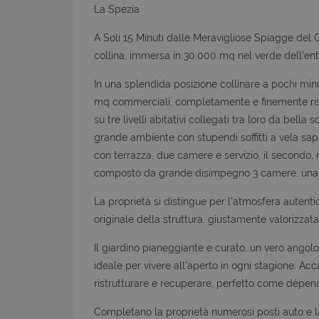
La Spezia
A Soli 15 Minuti dalle Meravigliose Spiagge del G
collina, immersa in 30.000 mq nel verde dell'ent
In una splendida posizione collinare a pochi min
mq commerciali, completamente e finemente rist
su tre livelli abitativi collegati tra loro da bella
grande ambiente con stupendi soffitti a vela sa
con terrazza, due camere e servizio, il secondo, 
composto da grande disimpegno 3 camere, una 
La proprietà si distingue per l'atmosfera autenti
originale della struttura, giustamente valorizzata 
Il giardino pianeggiante e curato, un vero angol
ideale per vivere all'aperto in ogni stagione. Acc
ristrutturare e recuperare, perfetto come dépend
Completano la proprietà numerosi posti auto e l