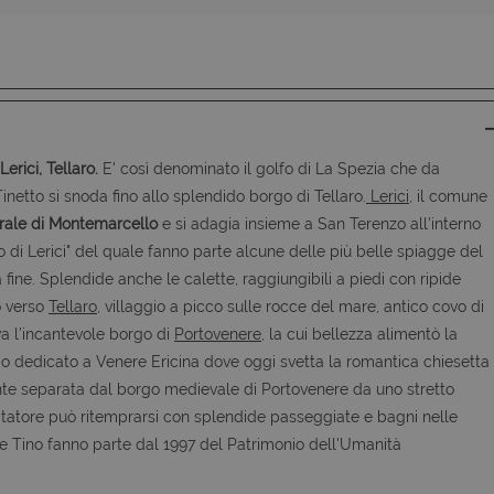
rici, Tellaro.
E' così denominato il golfo di La Spezia che da
inetto si snoda fino allo splendido borgo di Tellaro.
Lerici
, il comune
rale di Montemarcello
e si adagia insieme a San Terenzo all'interno
o di Lerici" del quale fanno parte alcune delle più belle spiagge del
fine. Splendide anche le calette, raggiungibili a piedi con ripide
o verso
Tellaro,
villaggio a picco sulle rocce del mare, antico covo di
ova l'incantevole borgo di
Portovenere
, la cui bellezza alimentò la
o dedicato a Venere Ericina dove oggi svetta la romantica chiesetta
onte separata dal borgo medievale di Portovenere da uno stretto
sitatore può ritemprarsi con splendide passeggiate e bagni nelle
 e Tino fanno parte dal 1997 del Patrimonio dell'Umanità