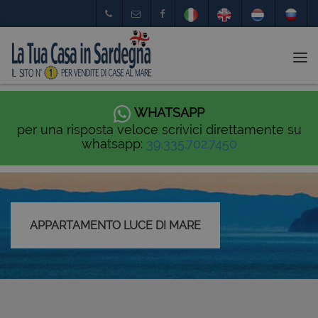
Tog
nav
WHATSAPP
per una risposta veloce scrivici direttamente su
whatsapp:
39.335.702.7450
APPARTAMENTO LUCE DI MARE