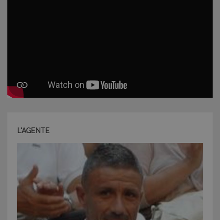
CookieScriptConsent
6 mesi 5
CookieScript
giorni
www.latuacasainsardegna.com
L'AGENTE