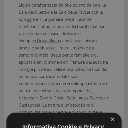
Ligure caratterizzata da due splendide baie, la
Baia del Silenzio e la Baia delle Favole con la
spiaggia e il lungomare. Sestri Levante
mantiene il ritmo tranquillo dei borghi marinari
pur offrendo occasioni di svago e
shopping
.Deiva Marina
con la sua spiaggia
ampia e sabbiosa e il mare limpido è da
sempre la meta ideale per le famiglie e gli
appassionati di immersioni
.Framura
dal 2015 tra
i borghi più belli d'Italia,è una cittadina fuori dal
comune a cominciare dalla sua
conformazione,infatti non si sviluppa intorno ad
un nucleo centrale, ma si compone di 5
pittoreschi Borghi: Costa, Setta, Anzo, Ravecca e
Castagnola. La natura è un'esplosione di
profumi di timo e ginestre e di colori (tutte le
×
sfumature del blu del mare e del verde delle
Informativa Cookie e Privacy
vigne , degli ulivi, dei mirti, dei pini