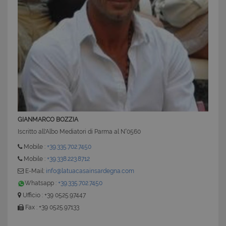
GIANMARCO BOZZIA
Iscritto all'Albo Mediatori di Parma al N°0560
Mobile :
+39.335.702.7450
Mobile :
+39.338.223.8712
E-Mail:
info@latuacasainsardegna.com
Whatsapp :
+39.335.702.7450
Ufficio : +39 0525.97447
Fax : +39 0525.97133