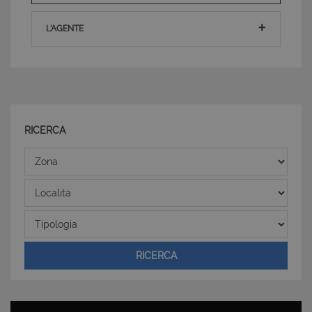
L'AGENTE
Strettamente necessari e Statistiche
I cookie strettamente necessari consentono
funzionalità del sito Web principale come l'accesso
degli utenti e la gestione dell'account. Il sito Web
non può essere utilizzato correttamente senza i
cookie strettamente necessari.
RICERCA
Nome
Provider
/
Dominio
Scadenza
Zona
PHPSESSID
Sessione
PHP.net
www.latuacasainsardegna.com
Località
Tipologia
RICERCA