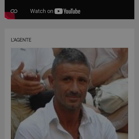
L'AGENTE
CookieScriptConsent
6 mesi 5
CookieScript
giorni
www.latuacasainsardegna.com