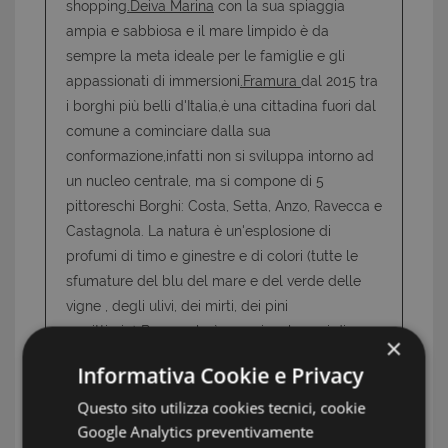
shopping
.Deiva Marina
con la sua spiaggia
ampia e sabbiosa e il mare limpido è da
sempre la meta ideale per le famiglie e gli
appassionati di immersioni
.Framura
dal 2015 tra
i borghi più belli d'Italia,è una cittadina fuori dal
comune a cominciare dalla sua
conformazione,infatti non si sviluppa intorno ad
un nucleo centrale, ma si compone di 5
pittoreschi Borghi: Costa, Setta, Anzo, Ravecca e
Castagnola. La natura è un'esplosione di
profumi di timo e ginestre e di colori (tutte le
sfumature del blu del mare e del verde delle
vigne , degli ulivi, dei mirti, dei pini
marittimi...)
Bonassola
è una piccola oasi di
×
pace e tranquillità, adagiata tra due promontori
Informativa Cookie e Privacy
ha preservato la sua natura di borgo di
Questo sito utilizza cookies tecnici, cookie
pescatori tranquillo e riparato. Gode di una
Google Analytics preventivamente
grande spiaggia di ghiaia con alle spalle una