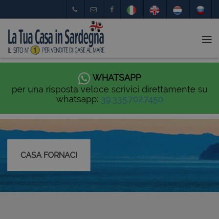
Tog
nav
WHATSAPP
per una risposta veloce scrivici direttamente su
whatsapp:
39.335.702.7450
CASA FORNACI