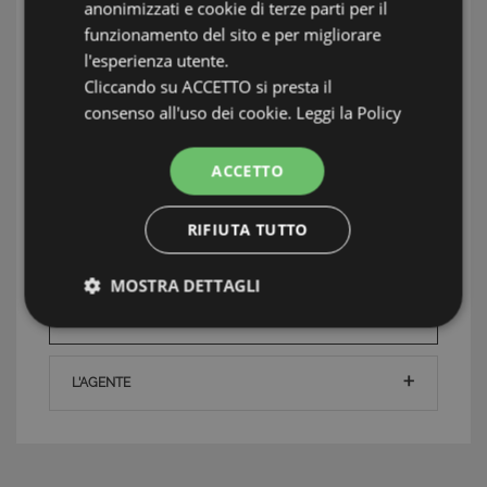
anonimizzati e cookie di terze parti per il
lussureggiante vegetazione che le garantisce
funzionamento del sito e per migliorare
un clima fresco e ventilato.
Levanto
è una
l'esperienza utente.
cittadina da godere tutto l'anno ricca di
Cliccando su ACCETTO si presta il
monumenti, palazzi storici e incantevoli spiagge.
consenso all'uso dei cookie.
Leggi la Policy
SI RAGGIUNGONO in treno con la linea GE-SP ,
ACCETTO
tutte le località hanno la loro stazione; in auto
con l'autostrada A12 GE-LI uscite a Levanto,
RIFIUTA TUTTO
Sestri Levante, Deiva Marina o Carrodano.
MOSTRA DETTAGLI
TAG: Appartamenti, Deiva Marina, Baie del
Levante
Strettamente necessari e Statistiche
L'AGENTE
Strettamente necessari e Statistiche