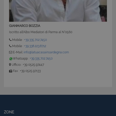
GIANMARCO BOZZIA
Iscritto all'Albo Mediatori di Parma al N°0560
Mobile :
+39.335.702.7450
Mobile :
+39.338.223.8712
E-Mail:
info@latuacasainsardegna.com
Whatsapp :
+39.335.702.7450
Ufficio : +39 0525.97447
Fax : +39 0525.97133
ZONE