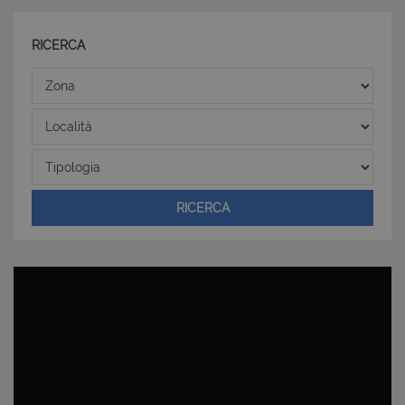
I cookie strettamente necessari consentono
funzionalità del sito Web principale come l'accesso
RICERCA
degli utenti e la gestione dell'account. Il sito Web
non può essere utilizzato correttamente senza i
Zona
cookie strettamente necessari.
Nome
Provider
/
Dominio
Scadenza
Località
PHPSESSID
Sessione
PHP.net
www.latuacasainsardegna.com
Tipologia
RICERCA