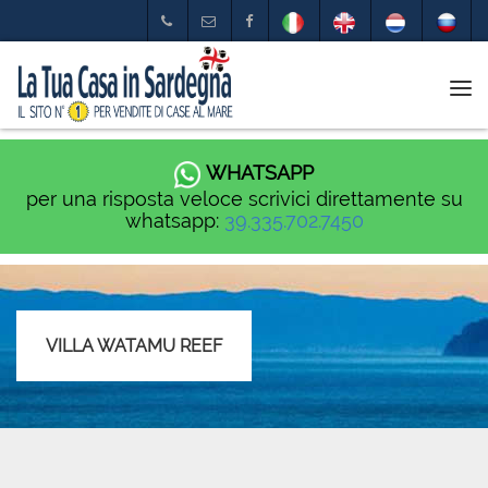
Tog
nav
WHATSAPP
per una risposta veloce scrivici direttamente su
whatsapp:
39.335.702.7450
VILLA WATAMU REEF