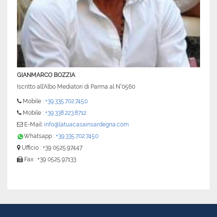
GIANMARCO BOZZIA
Iscritto all'Albo Mediatori di Parma al N°0560
Mobile :
+39.335.702.7450
Mobile :
+39.338.223.8712
E-Mail:
info@latuacasainsardegna.com
Whatsapp :
+39.335.702.7450
Ufficio : +39 0525.97447
Fax : +39 0525.97133