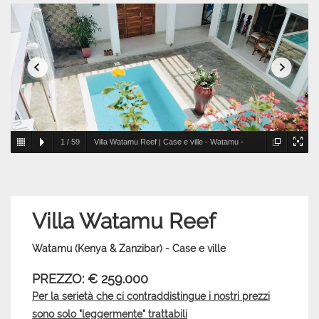
1
/
59
Villa Watamu Reef | Case e ville - Watamu -
Kenya & Zanzibar
Villa Watamu Reef
Watamu (Kenya & Zanzibar) - Case e ville
PREZZO: € 259.000
Per la serietà che ci contraddistingue i nostri prezzi
sono solo "leggermente" trattabili