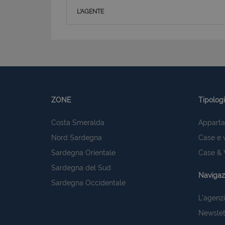
L'AGENTE
ZONE
Tipolog
Costa Smeralda
Apparta
Nord Sardegna
Case e v
Sardegna Orientale
Case & V
Sardegna del Sud
Navigaz
Sardegna Occidentale
L'agenz
Newslet