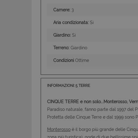
dell'account. Il sito
Camere:
3
Nome
PHPSESSID
Aria condizionata:
Si
Giardino:
Si
Terreno:
Giardino
CookieScriptConse
Condizioni
Ottime
INFORMAZIONI: 5 TERRE
CINQUE TERRE e non solo...Monterosso, Verna
Paradiso naturale, fanno parte dal 1997 del 
Protetta delle Cinque Terre e dal 1999 sono 
Monterosso
è il borgo più grande delle Cinqu
zona più turistica), gode di due bellissime sp