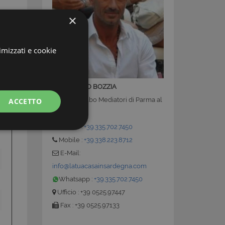
×
imizzati e cookie
GIANMARCO BOZZIA
Iscritto all'Albo Mediatori di Parma al
ACCETTO
N°0560
Mobile :
+39.335.702.7450
Mobile :
+39.338.223.8712
E-Mail:
info@latuacasainsardegna.com
Whatsapp :
+39.335.702.7450
Ufficio : +39 0525.97447
Fax : +39 0525.97133
 la gestione