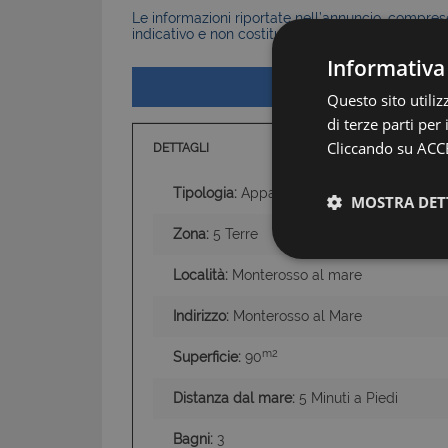
Le informazioni riportate nell’annuncio, comprese 
indicativo e non costituiscono elemento contratt
Informativa
Questo sito utili
di terze parti per
Cliccando su ACCE
DETTAGLI
Tipologia:
Appartamenti
MOSTRA DET
Zona:
5 Terre
Località:
Monterosso al mare
Indirizzo:
Monterosso al Mare
m2
Superficie:
90
Distanza dal mare:
5 Minuti a Piedi
Bagni:
3
I cookie strettamente