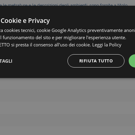
le metrature e le descrizioni degli ambienti, sono fornite a titolo
uale
 Cookie e Privacy
CONTATTACI
zza cookies tecnici, cookie Google Analytics preventivamente anon
 il funzionamento del sito e per migliorare l'esperienza utente.
TTO si presta il consenso all'uso dei cookie.
Leggi la Policy
TAGLI
RIFIUTA TUTTO
Strettamente necessari e Statistiche
Strettamente necessari e Statistiche
 necessari consentono funzionalità del sito Web principale come l'accesso degli utenti e