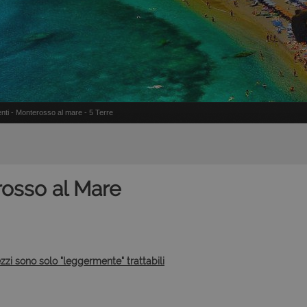
nti - Monterosso al mare - 5 Terre
osso al Mare
ezzi sono solo "leggermente" trattabili