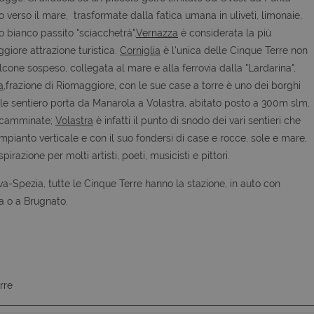
erso il mare, trasformate dalla fatica umana in uliveti, limonaie,
no bianco passito "sciacchetrà".
Vernazza
è considerata la più
giore attrazione turistica.
Corniglia
è l'unica delle Cinque Terre non
lcone sospeso, collegata al mare e alla ferrovia dalla "Lardarina",
a
,frazione di Riomaggiore, con le sue case a torre è uno dei borghi
ole sentiero porta da Manarola a Volastra, abitato posto a 300m slm,
he camminate;
Volastra
è infatti il punto di snodo dei vari sentieri che
mpianto verticale e con il suo fondersi di case e rocce, sole e mare,
spirazione per molti artisti, poeti, musicisti e pittori.
Spezia, tutte le Cinque Terre hanno la stazione, in auto con
a o a Brugnato.
rre