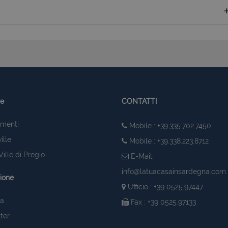
ie
CONTATTI
menti
Mobile : +39.335.702.7450
ille
Mobile : +39.338.223.8712
ille di Pregio
E-Mail:
info@latuacasainsardegna.com
ione
Ufficio : +39 0525.97447
ia
Fax : +39 0525.97133
ter