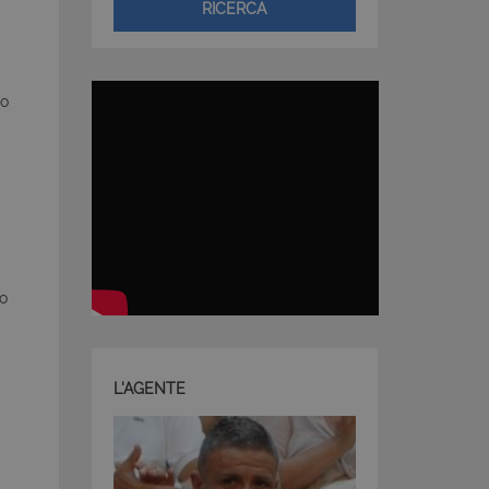
RICERCA
to
lo
L'AGENTE