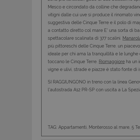
Mesco e circondato da colline che degradano v
vitigni dalle cui uve si produce il rinomato vi
suggestiva delle Cinque Terre e il polo di mag
a contatto diretto col mare E' una sorta di ba
spettacolare scalinata di 377 scalini.
Manarol
più pittoreschi delle Cinque Terre. un piacev
ideale per chi ama la tranquillità e le lung
toccano le Cinque Terre.
Riomaggiore
ha un i
vigne e ulivi, strade e piazze è stato fonte di i
SI RAGGIUNGONO in treno con la linea Genova-
l'autostrada A12 PR-SP con uscita a La Spezi
TAG: Appartamenti, Monterosso al mare, 5 Te