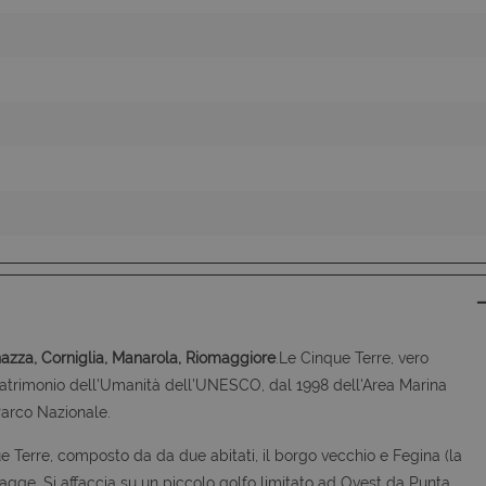
 Web non può essere utilizzato correttamente senza i cookie strettamente necessari.
Provider
/
Dominio
Scadenza
Descrizione
Sessione
Cookie generato da applicazioni bas
PHP.net
PHP. Si tratta di un identificatore ge
www.latuacasainsardegna.com
mantenere le variabili di sessione 
è un numero generato in modo casua
viene utilizzato può essere specifico
buon esempio è mantenere uno stat
utente tra le pagine.
nt
6 mesi 5
Questo cookie viene utilizzato dal s
CookieScript
giorni
Script.com per ricordare le preferen
www.latuacasainsardegna.com
cookie dei visitatori. È necessario ch
cookie di Cookie-Script.com funzion
zza, Corniglia, Manarola,
Riomaggiore
.Le Cinque Terre, vero
Patrimonio dell'Umanità dell'UNESCO, dal 1998 dell'Area Marina
Parco Nazionale.
e Terre, composto da da due abitati, il borgo vecchio e Fegina (la
iagge. Si affaccia su un piccolo golfo limitato ad Ovest da Punta