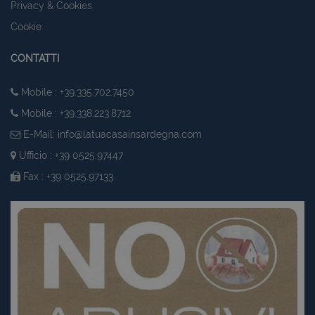
Privacy & Cookies
Cookie
CONTATTI
Mobile : +39.335.702.7450
Mobile : +39.338.223.8712
E-Mail:
info@latuacasainsardegna.com
Ufficio : +39 0525.97447
Fax : +39 0525.97133