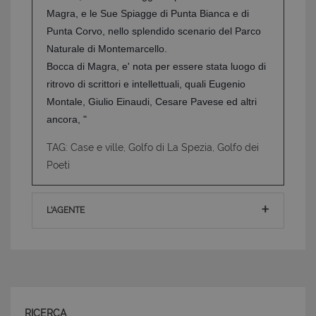
I cookie strettamente necessari consentono
Magra, e le Sue Spiagge di Punta Bianca e di
funzionalità del sito Web principale come l'accesso
degli utenti e la gestione dell'account. Il sito Web
Punta Corvo, nello splendido scenario del Parco
non può essere utilizzato correttamente senza i
Naturale di Montemarcello.
cookie strettamente necessari.
Bocca di Magra, e' nota per essere stata luogo di
Nome
Provider
/
Dominio
Scadenza
ritrovo di scrittori e intellettuali, quali Eugenio
PHPSESSID
Sessione
PHP.net
Montale, Giulio Einaudi, Cesare Pavese ed altri
www.latuacasainsardegna.com
ancora, "
TAG: Case e ville, Golfo di La Spezia, Golfo dei
Poeti
L'AGENTE
RICERCA