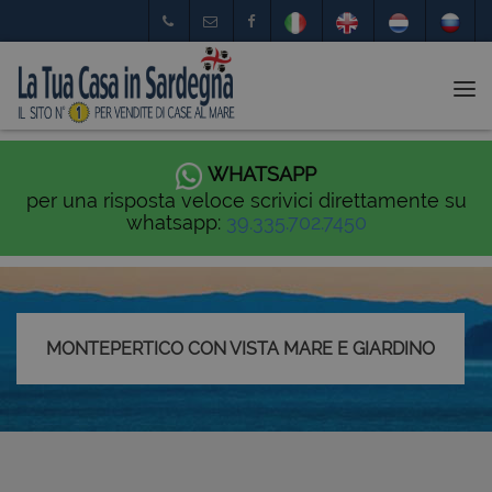
Tog
nav
WHATSAPP
per una risposta veloce scrivici direttamente su
whatsapp:
39.335.702.7450
MONTEPERTICO CON VISTA MARE E GIARDINO