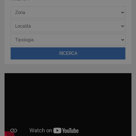
Zona
Località
CookieScriptConsent
6 mesi 5
CookieScript
Tipologia
giorni
www.latuacasainsardegna.com
RICERCA