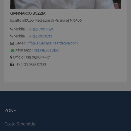
GIANMARCO BOZZIA
Iscritto all'Albo Mediatori di Parma al N°0560
Mobile :
+39.335.702.7450
Mobile :
+39.338.223.8712
E-Mail:
info@latuacasainsardegna.com
Whatsapp :
+39.335.702.7450
Ufficio : +39 0525.97447
Fax : +39 0525.97133
ZONE
Costa Smeralda