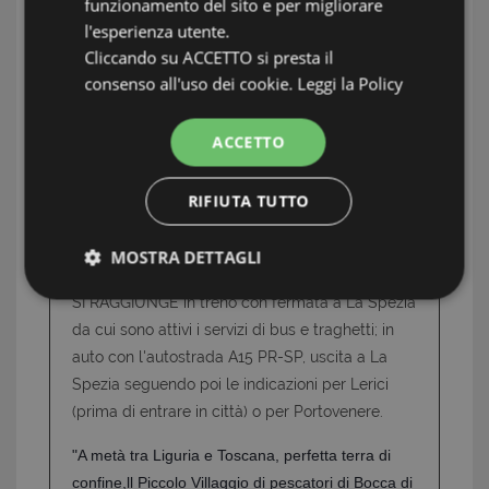
funzionamento del sito e per migliorare
stato eretto un tempio dedicato a Venere
l'esperienza utente.
Ericina dove oggi svetta la romantica chiesetta
Cliccando su ACCETTO si presta il
di San Pietro.
L'isola Palmaria
chiude l'orizzonte
consenso all'uso dei cookie.
Leggi la Policy
separata dal borgo medievale di Portovenere
da uno stretto braccio di mare detto "Le
ACCETTO
Bocche", dove il visitatore può ritemprarsi con
splendide passeggiate e bagni nelle fresche
RIFIUTA TUTTO
acque. Portovenere , l'isola Palmaria e Tino
fanno parte dal 1997 del Patrimonio
MOSTRA DETTAGLI
dell'Umanità dell'UNESCO.
Strettamente necessari e Statistiche
SI RAGGIUNGE in treno con fermata a La Spezia
da cui sono attivi i servizi di bus e traghetti; in
auto con l'autostrada A15 PR-SP, uscita a La
Spezia seguendo poi le indicazioni per Lerici
(prima di entrare in città) o per Portovenere.
"A metà tra Liguria e Toscana, perfetta terra di
Strettamente necessari e Statistiche
confine,ll Piccolo Villaggio di pescatori di Bocca di