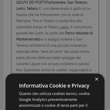
GOLFO DEI POETI:Portovenere, San Terenzo,
Lerici, Tellaro.
E' così denominato il golfo di La
Spezia che da Portovenere, con le isole di
Palmaria, Tino e Tinetto si snoda fino allo
splendido borgo di Tellaro.
Lerici
, il comune più
grande del Golfo, fa parte del
Parco naturale di
Montemarcello
e si adagia insieme a San
Terenzo all'interno di una piccola insenatura
naturale detta "seno di Lerici" del quale fanno
parte alcune delle più belle spiagge del
Levante Ligure con acque cristalline e sabbia
fine. Splendide anche le calette, raggiungibili a
piedi con ripide scale o via mare, che si trovano
×
proseguendo verso
Tellaro,
villaggio a picco
Informativa Cookie e Privacy
sulle rocce del mare, antico covo di pirati. Alla
Questo sito utilizza cookies tecnici, cookie
estremità opposta del Golfo si trova
Google Analytics preventivamente
l'incantevole borgo di
Portovenere
, la cui
anonimizzati e cookie di terze parti per il
bellezza alimentò la leggenda che qui fosse