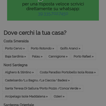
per una risposta veloce scrivici
direttamente su whatsapp:
39.335.702.7450
Dove cerchi la tua casa?
Costa Smeralda
Porto Cervo »
Porto Rotondo »
Golfo Aranci »
Baja Sardinia »
Palau »
Cannigione »
Porto Rafael »
Nord Sardegna
Alghero & Stintino »
Costa Paradiso Portobello Isola Rossa »
Castelsardo/Lu Bagnu /La Ciaccia/ Badesi »
Santa Teresa Di Gallura/Porto Pozzo /Conca Verde »
Arcipelago Isole Maddalena »
Ozieri »
Sardegna Orientale