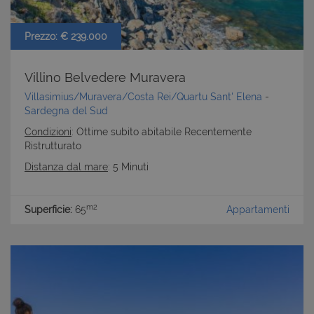
cookie strettamente necessari.
Nome
Provider
/
Dominio
Scadenza
Prezzo: € 239.000
PHPSESSID
Sessione
PHP.net
www.latuacasainsardegna.com
Villino Belvedere Muravera
Villasimius/Muravera/Costa Rei/Quartu Sant' Elena
-
Sardegna del Sud
Condizioni
: Ottime subito abitabile Recentemente
Ristrutturato
Distanza dal mare
: 5 Minuti
m2
Superficie:
65
Appartamenti