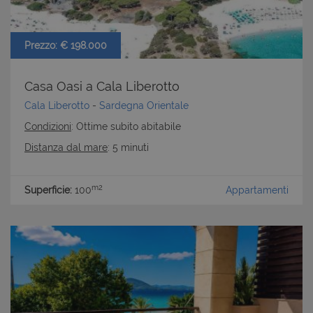
Prezzo: € 198.000
Casa Oasi a Cala Liberotto
Cala Liberotto
-
Sardegna Orientale
Condizioni
: Ottime subito abitabile
Distanza dal mare
: 5 minuti
m2
Superficie:
100
Appartamenti