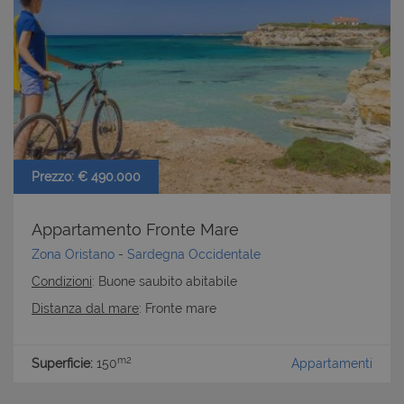
CookieScriptConsent
6 mesi 5
CookieScript
giorni
www.latuacasainsardegna.com
Prezzo: € 490.000
Appartamento Fronte Mare
Zona Oristano
-
Sardegna Occidentale
Condizioni
: Buone saubito abitabile
Distanza dal mare
: Fronte mare
m2
Superficie:
150
Appartamenti