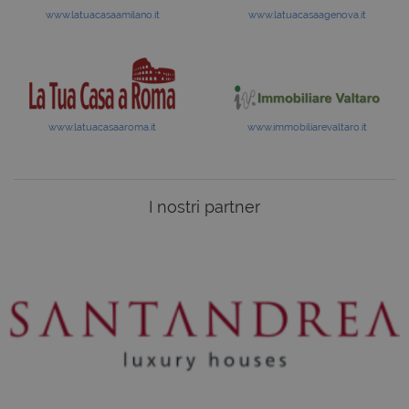
www.latuacasaamilano.it
www.latuacasaagenova.it
www.latuacasaaroma.it
www.immobiliarevaltaro.it
I nostri partner