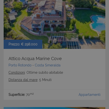
Prezzo: € 298.000
Attico Acqua Marine Cove
Porto Rotondo
-
Costa Smeralda
Condizioni
: Ottime subito abitabile
Distanza dal mare
: 5 Minuti
m2
Superficie:
70
Appartamenti