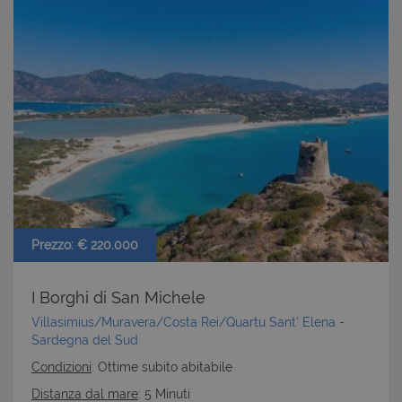
Prezzo: € 220.000
I Borghi di San Michele
Villasimius/Muravera/Costa Rei/Quartu Sant' Elena
-
Sardegna del Sud
Condizioni
: Ottime subito abitabile
Distanza dal mare
: 5 Minuti