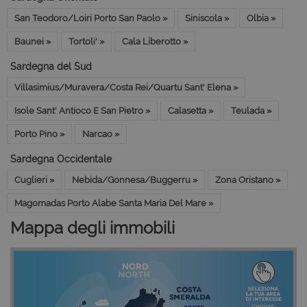
San Teodoro/Loiri Porto San Paolo »
Siniscola »
Olbia »
Baunei »
Tortoli' »
Cala Liberotto »
Sardegna del Sud
Villasimius/Muravera/Costa Rei/Quartu Sant' Elena »
Isole Sant' Antioco E San Pietro »
Calasetta »
Teulada »
Porto Pino »
Narcao »
Sardegna Occidentale
Cuglieri »
Nebida/Gonnesa/Buggerru »
Zona Oristano »
Magomadas Porto Alabe Santa Maria Del Mare »
Mappa degli immobili