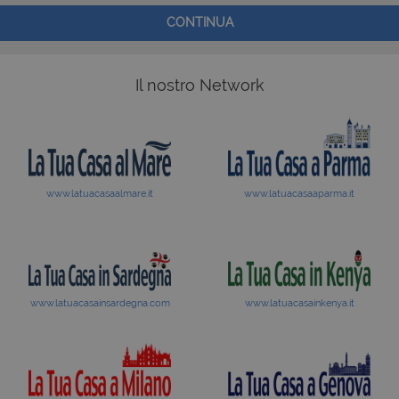
CONTINUA
Il nostro Network
www.latuacasaalmare.it
www.latuacasaaparma.it
www.latuacasainsardegna.com
www.latuacasainkenya.it