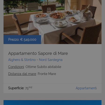
Prezzo: € 549.000
Appartamento Sapore di Mare
Alghero & Stintino
-
Nord Sardegna
Condizioni
: Ottime Subito abitabile
Distanza dal mare
: Fronte Mare
m2
Superficie:
75
Appartamenti