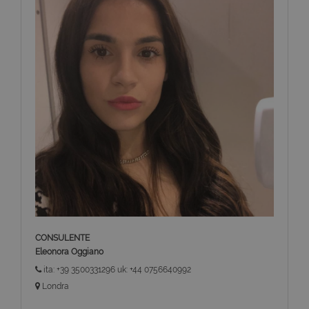
CONSULENTE
Eleonora Oggiano
ita: +39 3500331296 uk: +44 0756640992
Londra