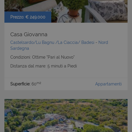
Prezzo: € 249.000
Casa Giovanna
Castelsardo/Lu Bagnu /La Ciaccia/ Badesi
-
Nord
Sardegna
Condizioni: Ottime "Pari al Nuovo"
Distanza dal mare: 5 minuti a Piedi
m2
Superficie:
60
Appartamenti