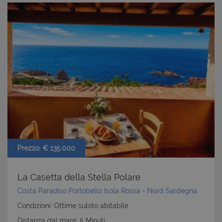
Prezzo: € 135.000
La Casetta della Stella Polare
Costa Paradiso Portobello Isola Rossa
-
Nord Sardegna
Condizioni: Ottime subito abitabile
Distanza dal mare: 5 Minuti