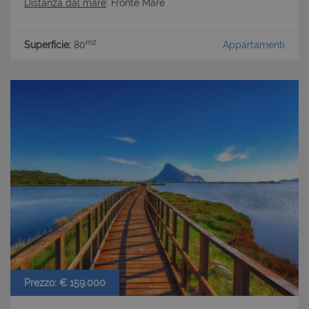
Distanza dal mare
: Fronte Mare
m2
Superficie:
80
Appartamenti
Prezzo: € 159.000