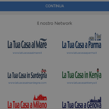
CONTINUA
Il nostro Network
www.latuacasaalmare.it
www.latuacasaaparma.it
www.latuacasainsardegna.com
www.latuacasainkenya.it