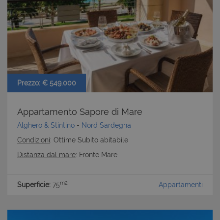
Prezzo: € 549.000
Appartamento Sapore di Mare
Alghero & Stintino
-
Nord Sardegna
Condizioni
: Ottime Subito abitabile
Distanza dal mare
: Fronte Mare
m2
Superficie:
75
Appartamenti