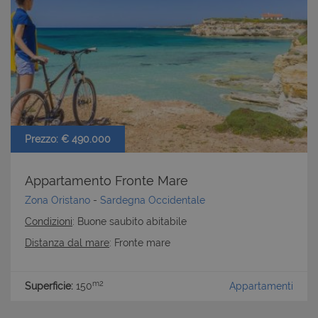
CookieScriptConsent
6 mesi 5
CookieScript
giorni
www.latuacasainsardegna.com
Prezzo: € 490.000
Appartamento Fronte Mare
Zona Oristano
-
Sardegna Occidentale
Condizioni
: Buone saubito abitabile
Distanza dal mare
: Fronte mare
m2
Superficie:
150
Appartamenti