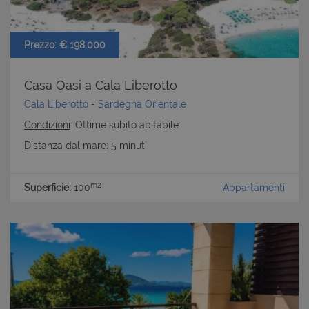
Prezzo: € 198.000
Casa Oasi a Cala Liberotto
Cala Liberotto
-
Sardegna Orientale
Condizioni
: Ottime subito abitabile
Distanza dal mare
: 5 minuti
m2
Superficie:
100
Appartamenti