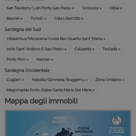
San Teodoro/Loiri Porto San Paolo »
Siniscola »
Olbia »
Baunei »
Tortoli' »
Cala Liberotto »
Sardegna del Sud
Villasimius/Muravera/Costa Rei/Quartu Sant' Elena »
Isole Sant' Antioco E San Pietro »
Calasetta »
Teulada »
Porto Pino »
Narcao »
Sardegna Occidentale
Cuglieri »
Nebida/Gonnesa/Buggerru »
Zona Oristano »
Magomadas Porto Alabe Santa Maria Del Mare »
Mappa degli immobili