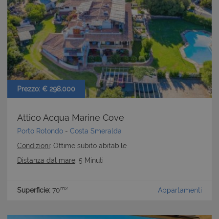
Prezzo: € 298.000
Attico Acqua Marine Cove
Porto Rotondo
-
Costa Smeralda
Condizioni
: Ottime subito abitabile
Distanza dal mare
: 5 Minuti
m2
Superficie:
70
Appartamenti