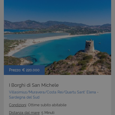
Prezzo: € 220.000
I Borghi di San Michele
Villasimius/Muravera/Costa Rei/Quartu Sant' Elena
-
Sardegna del Sud
Condizioni
: Ottime subito abitabile
Distanza dal mare
: 5 Minuti