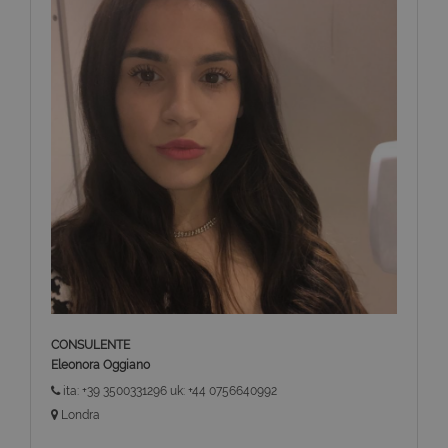
CONSULENTE
Eleonora Oggiano
ita: +39 3500331296 uk: +44 0756640992
Londra