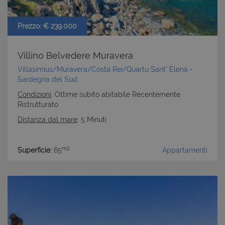
cookie strettamente necessari.
Nome
Provider
/
Dominio
Scadenza
Prezzo: € 239.000
PHPSESSID
Sessione
PHP.net
www.latuacasainsardegna.com
Villino Belvedere Muravera
Villasimius/Muravera/Costa Rei/Quartu Sant' Elena
-
Sardegna del Sud
Condizioni
: Ottime subito abitabile Recentemente
Ristrutturato
Distanza dal mare
: 5 Minuti
m2
Superficie:
65
Appartamenti