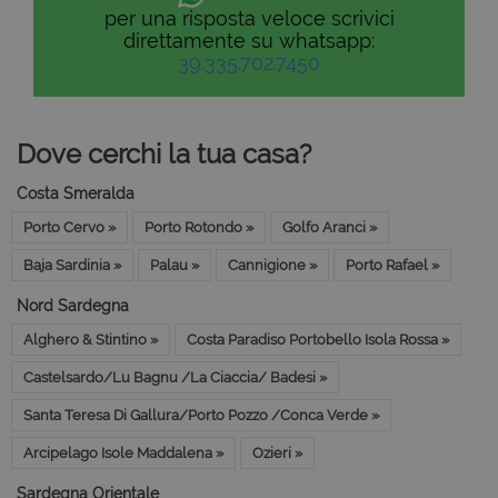
per una risposta veloce scrivici
direttamente su whatsapp:
39.335.702.7450
Dove cerchi la tua casa?
Costa Smeralda
Porto Cervo »
Porto Rotondo »
Golfo Aranci »
Baja Sardinia »
Palau »
Cannigione »
Porto Rafael »
Nord Sardegna
Alghero & Stintino »
Costa Paradiso Portobello Isola Rossa »
Castelsardo/Lu Bagnu /La Ciaccia/ Badesi »
Santa Teresa Di Gallura/Porto Pozzo /Conca Verde »
Arcipelago Isole Maddalena »
Ozieri »
Sardegna Orientale