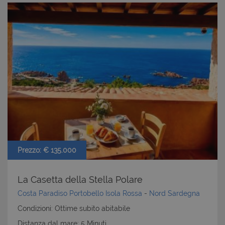
Prezzo: € 135.000
La Casetta della Stella Polare
Costa Paradiso Portobello Isola Rossa
-
Nord Sardegna
Condizioni: Ottime subito abitabile
Distanza dal mare: 5 Minuti