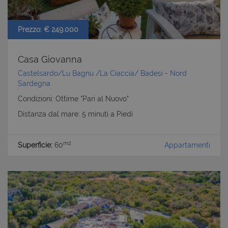
Prezzo: € 249.000
Casa Giovanna
Castelsardo/Lu Bagnu /La Ciaccia/ Badesi
-
Nord
Sardegna
Condizioni: Ottime "Pari al Nuovo"
Distanza dal mare: 5 minuti a Piedi
m2
Superficie:
60
Appartamenti