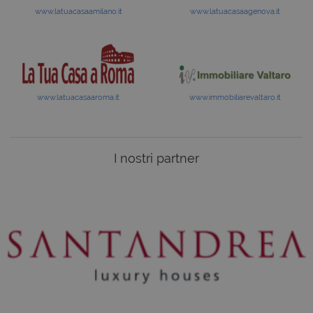
www.latuacasaamilano.it
www.latuacasaagenova.it
www.latuacasaaroma.it
www.immobiliarevaltaro.it
I nostri partner