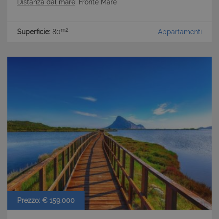
Distanza dal mare
: Fronte Mare
m2
Superficie:
80
Appartamenti
Prezzo: € 159.000