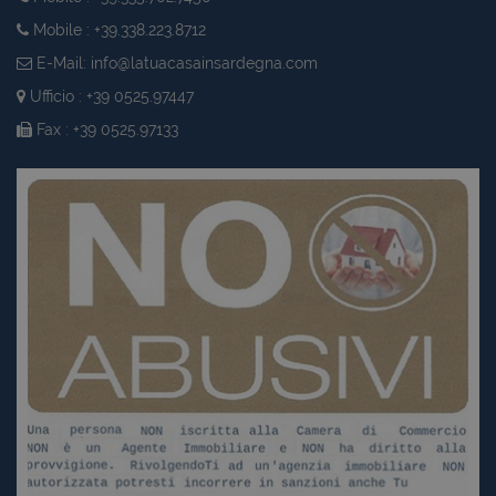
Mobile : +39.338.223.8712
E-Mail:
info@latuacasainsardegna.com
Ufficio : +39 0525.97447
Fax : +39 0525.97133