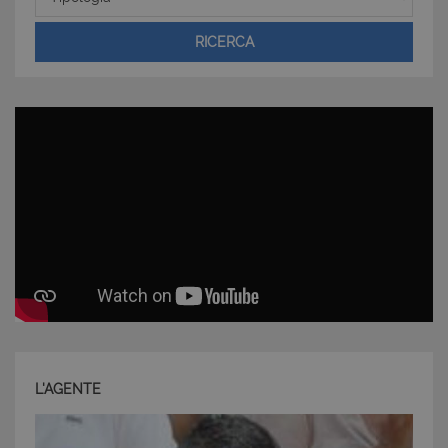
RICERCA
Strettamente necessari e Statistiche
I cookie strettamente necessari consentono
funzionalità del sito Web principale come l'accesso
degli utenti e la gestione dell'account. Il sito Web
non può essere utilizzato correttamente senza i
cookie strettamente necessari.
Nome
Provider
/
Dominio
Scadenza
PHPSESSID
Sessione
PHP.net
www.latuacasainsardegna.com
L'AGENTE