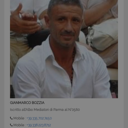
CookieScriptConsent
6 mesi 5
CookieScript
giorni
www.latuacasainsardegna.com
GIANMARCO BOZZIA
Iscritto all'Albo Mediatori di Parma al N°0560
Mobile :
+39.335.702.7450
Mobile :
+39.338.223.8712