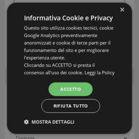
×
Informativa Cookie e Privacy
INFORMAZIONI: KENYA & ZANZIBAR
Questo sito utilizza cookies tecnici, cookie
TAG: Appartamenti, Malindi, Kenya & Zanzibar
Google Analytics preventivamente
anonimizzati e cookie di terze parti per il
funzionamento del sito e per migliorare
L'AGENTE
l'esperienza utente.
Cliccando su ACCETTO si presta il
consenso all'uso dei cookie.
Leggi la Policy
ACCETTO
RICERCA
RIFIUTA TUTTO
Zona
MOSTRA DETTAGLI
Località
Strettamente necessari e Statistiche
Tipologia