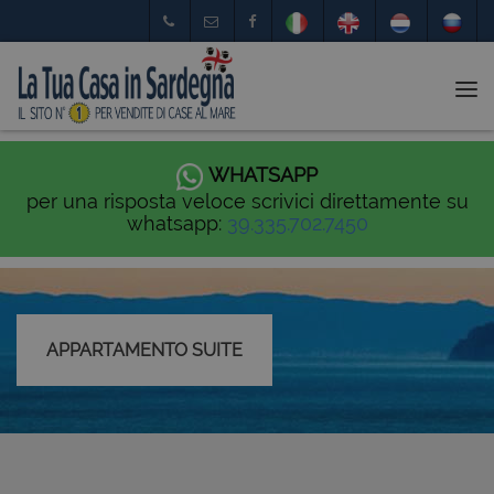
Tog
nav
WHATSAPP
per una risposta veloce scrivici direttamente su
whatsapp:
39.335.702.7450
APPARTAMENTO SUITE