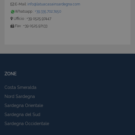
E-Mail:
info@latuacasainsardegna.com
Whatsapp :
+39.335.702.7450
Ufficio : +39 0525.97447
Fax : +39 0525.97133
ZONE
Costa Smeralda
Nord Sardegna
Sardegna Orientale
Sardegna del Sud
Sardegna Occidentale