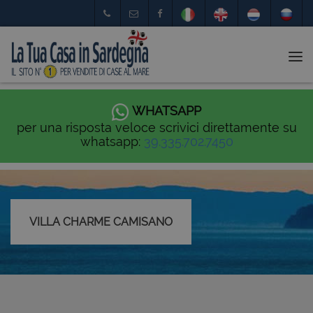
Tog
nav
WHATSAPP
per una risposta veloce scrivici direttamente su
whatsapp:
39.335.702.7450
VILLA CHARME CAMISANO