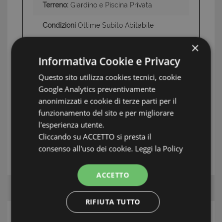
Terreno:
Giardino e Piscina Privata
Condizioni
Ottime Subito Abitabile
×
Informativa Cookie e Privacy
INFORMAZIONI: BOCCA DI MAGRA / FIUMARETTA /
MARINELLA / MONTEMARCELLO
Questo sito utilizza cookies tecnici, cookie
Google Analytics preventivamente
TAG: Case e ville, Bocca di Magra / Fiumaretta
anonimizzati e cookie di terze parti per il
/ Montemarcello/Marinella, Bocca di Magra /
funzionamento del sito e per migliorare
Fiumaretta / Marinella / Montemarcello
l'esperienza utente.
Cliccando su ACCETTO si presta il
consenso all'uso dei cookie.
Leggi la Policy
L'AGENTE
ACCETTO
RIFIUTA TUTTO
RICERCA