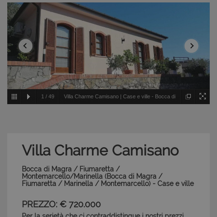
1
/
49
Villa Charme Camisano | Case e ville - Bocca di
Magra / Fiumaretta / Montemarcello/Marinella - Bocca di
Magra / Fiumaretta / Marinella / Montemarcello
Villa Charme Camisano
Bocca di Magra / Fiumaretta /
Montemarcello/Marinella (Bocca di Magra /
Fiumaretta / Marinella / Montemarcello) - Case e ville
PREZZO: € 720.000
Per la serietà che ci contraddistingue i nostri prezzi