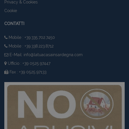
Privacy & Cookies
Cookie
CONTATTI
Mobile : +39.335.702.7450
Mobile : +39.338.223.8712
E-Mail:
info@latuacasainsardegna.com
Ufficio : +39 0525.97447
Fax : +39 0525.97133