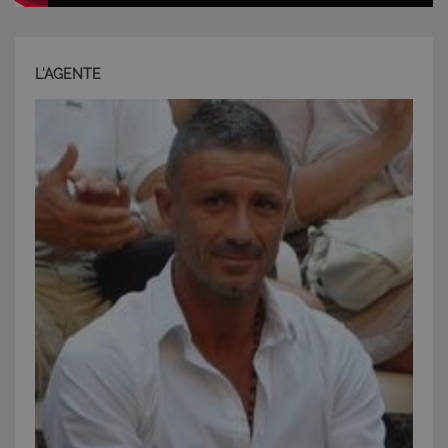
L'AGENTE
CookieScriptConsent
6 mesi 5
CookieScript
giorni
www.latuacasainsardegna.com