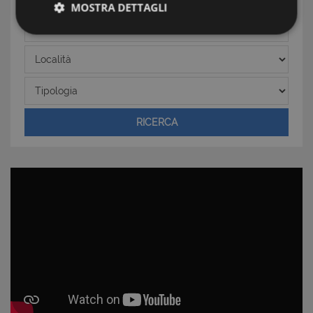
MOSTRA DETTAGLI
Zona
Strettamente necessari e Statistiche
Località
Tipologia
RICERCA
Strettamente necessari e Statistiche
I cookie strettamente necessari consentono
funzionalità del sito Web principale come l'accesso
degli utenti e la gestione dell'account. Il sito Web
non può essere utilizzato correttamente senza i
cookie strettamente necessari.
Nome
Provider
/
Dominio
Scadenza
PHPSESSID
Sessione
PHP.net
www.latuacasainsardegna.com