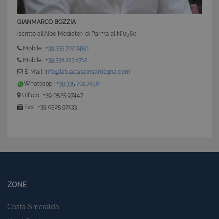
GIANMARCO BOZZIA
Iscritto all'Albo Mediatori di Parma al N°0560
Mobile :
+39.335.702.7450
Mobile :
+39.338.223.8712
E-Mail:
info@latuacasainsardegna.com
Whatsapp :
+39.335.702.7450
Ufficio : +39 0525.97447
Fax : +39 0525.97133
ZONE
Costa Smeralda