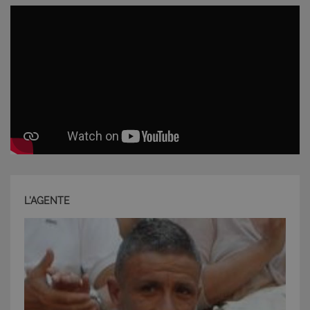
CookieScriptConsent
6 mesi 5
CookieScript
giorni
www.latuacasainsardegna.com
L'AGENTE