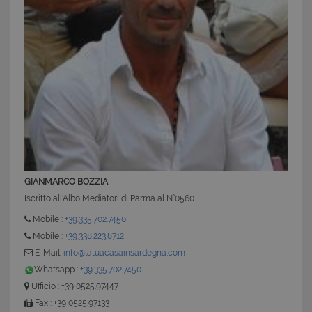
GIANMARCO BOZZIA
Iscritto all'Albo Mediatori di Parma al N°0560
Mobile :
+39.335.702.7450
Mobile :
+39.338.223.8712
E-Mail:
info@latuacasainsardegna.com
Whatsapp :
+39.335.702.7450
Ufficio : +39 0525.97447
Fax : +39 0525.97133