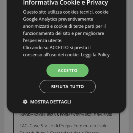
Informativa Cookie e Privacy
Questo sito utilizza cookies tecnici, cookie
Google Analytics preventivamente
anonimizzati e cookie di terze parti per il
funzionamento del sito e per migliorare
l'esperienza utente.
Cliccando su ACCETTO si presta il
consenso all'uso dei cookie.
Leggi la Policy
ACCETTO
RIFIUTA TUTTO
MOSTRA DETTAGLI
Strettamente necessari e Statistiche
INFORMAZIONI: IBIZA & FORMENTERA (ISOLE BALEARI)
TAG: Case & Ville di Pregio, Formentera (Isole