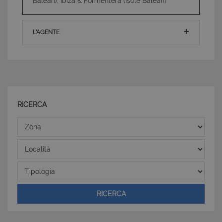
Baleari), Ibiza & Formentera (Isole Baleari)
L'AGENTE
Strettamente necessari e Statistiche
I cookie strettamente necessari consentono
funzionalità del sito Web principale come l'accesso
degli utenti e la gestione dell'account. Il sito Web
non può essere utilizzato correttamente senza i
cookie strettamente necessari.
Nome
Provider
/
Dominio
Scadenza
RICERCA
PHPSESSID
Sessione
PHP.net
Zona
www.latuacasainsardegna.com
Località
Tipologia
RICERCA