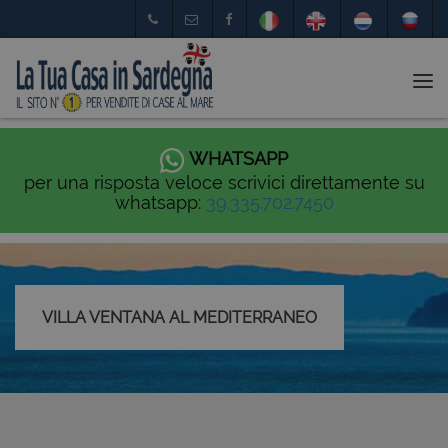
Tog
nav
WHATSAPP
per una risposta veloce scrivici direttamente su
whatsapp:
39.335.702.7450
VILLA VENTANA AL MEDITERRANEO