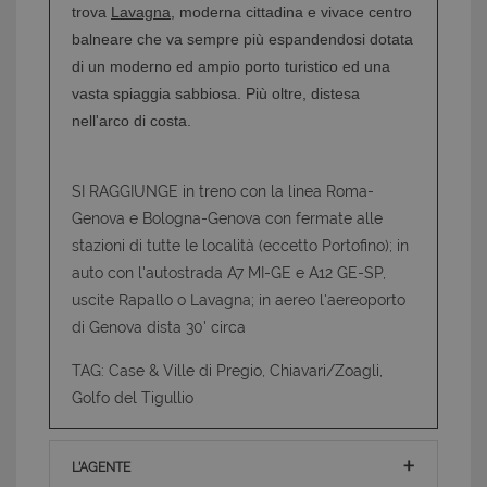
trova
Lavagna
, moderna cittadina e vivace centro
balneare che va sempre più espandendosi dotata
di un moderno ed ampio porto turistico ed una
vasta spiaggia sabbiosa. Più oltre, distesa
nell'arco di costa.
SI RAGGIUNGE in treno con la linea Roma-
Genova e Bologna-Genova con fermate alle
stazioni di tutte le località (eccetto Portofino); in
auto con l'autostrada A7 MI-GE e A12 GE-SP,
uscite Rapallo o Lavagna; in aereo l'aereoporto
di Genova dista 30' circa
TAG: Case & Ville di Pregio, Chiavari/Zoagli,
Golfo del Tigullio
CookieScriptConsent
6 mesi 5
CookieScript
giorni
www.latuacasainsardegna.com
L'AGENTE