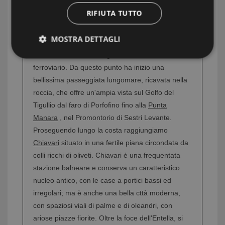
nella parte più riposta del Tigullio.
Procedendo ad
RIFIUTA TUTTO
est di Rapallo, la costa si presenta con alte rocce
a picco e si giunge a
Zoagli
suggestivo borgo
MOSTRA DETTAGLI
raccolto in basso fra il monte e la piccola spiaggia
che si estende sotto le grandi arcate del viadotto
Strettamente necessari e Statistiche
ferroviario. Da questo punto ha inizio una
bellissima passeggiata lungomare, ricavata nella
roccia, che offre un'ampia vista sul Golfo del
Tigullio dal faro di Porfofino fino alla
Punta
Manara
, nel Promontorio di Sestri Levante.
Proseguendo lungo la costa raggiungiamo
Strettamente necessari e Statistiche
Chiavari
situato in una fertile piana circondata da
I cookie strettamente necessari consentono
colli ricchi di oliveti. Chiavari è una frequentata
funzionalità del sito Web principale come l'accesso
degli utenti e la gestione dell'account. Il sito Web
stazione balneare e conserva un caratteristico
non può essere utilizzato correttamente senza i
nucleo antico, con le case a portici bassi ed
cookie strettamente necessari.
irregolari; ma è anche una bella cttà moderna,
Nome
Provider
/
Dominio
Scadenza
con spaziosi viali di palme e di oleandri, con
PHPSESSID
Sessione
PHP.net
ariose piazze fiorite.
Oltre la foce dell'Entella, si
www.latuacasainsardegna.com