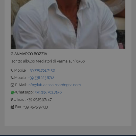
GIANMARCO BOZZIA
Iscritto all'Albo Mediatori di Parma al N°0560
Mobile :
+39.335.702.7450
Mobile :
+39.338.223.8712
E-Mail:
info@latuacasainsardegna.com
Whatsapp :
+39.335.702.7450
Ufficio : +39 0525.97447
Fax : +39 0525.97133