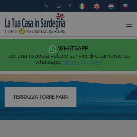
Tog
nav
WHATSAPP
per una risposta veloce scrivici direttamente su
whatsapp:
39.335.702.7450
TERRAZZA TORRE FARA